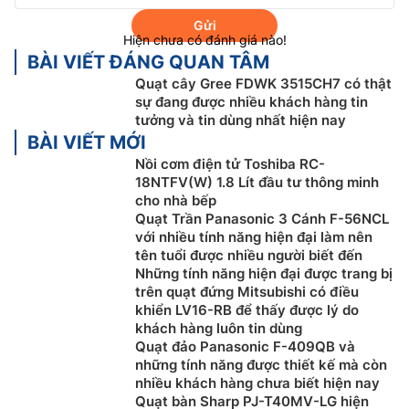
Tận hưởng làn gió dễ chịu từ xa
Gửi
Hiện chưa có đánh giá nào!
Quạt điện
Gree
FDWK-3515CH7 nổi bật với khả năng
BÀI VIẾT ĐÁNG QUAN TÂM
tỏa gió xa lên đến 10m sẽ mang lại hiệu quả làm mát
Quạt cây Gree FDWK 3515CH7 có thật
cho không gian rộng. Đặc biệt, làn gió này giúp làm
sự đang được nhiều khách hàng tin
mát đồng đều trong phòng, giảm nhiệt độ nhanh
tưởng và tin dùng nhất hiện nay
chóng, cho bạn cảm giác dễ chịu dù ở bất kỳ vị trí
BÀI VIẾT MỚI
nào.
Nồi cơm điện tử Toshiba RC-
18NTFV(W) 1.8 Lít đầu tư thông minh
cho nhà bếp
Quạt Trần Panasonic 3 Cánh F-56NCL
với nhiều tính năng hiện đại làm nên
tên tuổi được nhiều người biết đến
Những tính năng hiện đại được trang bị
trên quạt đứng Mitsubishi có điều
khiển LV16-RB để thấy được lý do
khách hàng luôn tin dùng
Quạt đảo Panasonic F-409QB và
những tính năng được thiết kế mà còn
nhiều khách hàng chưa biết hiện nay
Quạt bàn Sharp PJ-T40MV-LG hiện