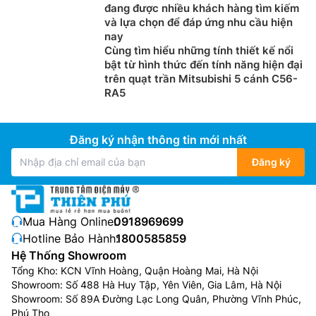
3 cấp độ gió dễ dàng điều chỉnh
đang được nhiều khách hàng tìm kiếm
và lựa chọn để đáp ứng nhu cầu hiện
Với 3 cấp độ gió, bạn có thể điều chỉnh theo nhu cầu
nay
Cùng tìm hiểu những tính thiết kế nổi
sử dụng từ nhẹ nhàng cho không gian nhỏ đến mạnh
bật từ hình thức đến tính năng hiện đại
mẽ để làm mát trong những ngày hè oi ả. Dù là bạn
trên quạt trần Mitsubishi 5 cánh C56-
cần gió nhẹ để ngủ hay gió mạnh để làm mát nhanh
RA5
chóng, quạt đều đáp ứng được yêu cầu.
Đăng ký nhận thông tin mới nhất
Đăng ký
Mua Hàng Online:
0918969699
Hotline Bảo Hành:
1800585859
Hệ Thống Showroom
Tổng Kho: KCN Vĩnh Hoàng, Quận Hoàng Mai, Hà Nội
Showroom: Số 488 Hà Huy Tập, Yên Viên, Gia Lâm, Hà Nội
Showroom: Số 89A Đường Lạc Long Quân, Phường Vĩnh Phúc,
Chế độ xoay linh hoạt
Phú Thọ