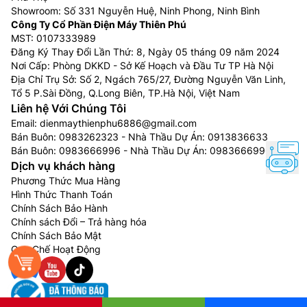
Showroom: Số 331 Nguyễn Huệ, Ninh Phong, Ninh Bình
Một trong những tính năng đáng chú ý của quạt cây
Công Ty Cổ Phần Điện Máy Thiên Phú
Gree FDWK 3515CH7 là khả năng xoay linh hoạt. Quạt
MST: 0107333989
có thể xoay ngang đến 80 độ và dọc đến 30 độ giúp
Đăng Ký Thay Đổi Lần Thứ: 8, Ngày 05 tháng 09 năm 2024
phân phối gió đều trong phòng mà không cần phải di
Nơi Cấp: Phòng DKKD - Sở Kế Hoạch và Đầu Tư TP Hà Nội
chuyển quạt nhiều lần. Điều này rất tiện lợi khi bạn cần
Địa Chỉ Trụ Sở: Số 2, Ngách 765/27, Đường Nguyễn Văn Linh,
Tổ 5 P.Sài Đồng, Q.Long Biên, TP.Hà Nội, Việt Nam
làm mát toàn bộ không gian.
Liên hệ Với Chúng Tôi
Email:
dienmaythienphu6886@gmail.com
Bán Buôn:
0983262323
- Nhà Thầu Dự Án:
0913836633
Bán Buôn:
0983666996
- Nhà Thầu Dự Án:
0983666996
Dịch vụ khách hàng
Phương Thức Mua Hàng
Hình Thức Thanh Toán
Chính Sách Bảo Hành
Chính sách Đổi – Trả hàng hóa
Chính Sách Bảo Mật
Quy Chế Hoạt Động
Chức năng hẹn giờ tiện lợi