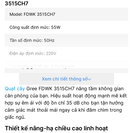
3515CH7
Model: FDWK 3515CH7
Công suất định mức: 55W
Tần số định mức: 50Hz
Điện áp định mức: 220V
Lưu lượng gió tối đa: 6.5m3/phút
Xem chi tiết thông số
Số cánh quạt: 7 cánh
Quạt cây
Gree FDWK 3515CH7 nâng tầm không gian
Kích thước (dài x rộng x cao): 395 x 405 x 1140 cm
căn phòng của bạn. Hiệu suất hoạt động mạnh mẽ kết
hợp sự êm ái với độ ồn chỉ 35 dB cho bạn tận hưởng
Trọng lượng: 5.17 kg
cảm giác mát thoải mái ngay cả khi đắm chìm trong
giấc ngủ.
Xuất xứ: Trung Quốc
Thiết kế nâng-hạ chiều cao linh hoạt