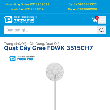
Mua Hàng Online:
0918969699
Đại Lý:
0983262323
Ninh Bình:
0912339019
Dự Án:
0983666996
0
Trang chủ
/
Điện Gia Dụng
/
Quạt Điện
Quạt Cây Gree FDWK 3515CH7