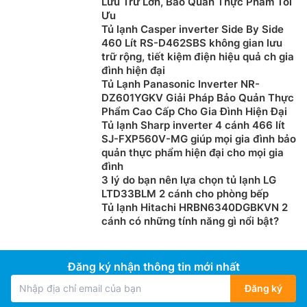
Lưu Trữ Lớn, Bảo Quản Thực Phẩm Tối
Ưu
Tủ lạnh Casper inverter Side By Side
460 Lít RS-D462SBS không gian lưu
trữ rộng, tiết kiệm điện hiệu quả ch gia
đình hiện đại
Tủ Lạnh Panasonic Inverter NR-
DZ601YGKV Giải Pháp Bảo Quản Thực
Phẩm Cao Cấp Cho Gia Đình Hiện Đại
Tủ lạnh Sharp inverter 4 cánh 466 lít
SJ-FXP560V-MG giúp mọi gia đình bảo
quản thực phẩm hiện đại cho mọi gia
đình
3 lý do bạn nên lựa chọn tủ lạnh LG
LTD33BLM 2 cánh cho phòng bếp
Tủ lạnh Hitachi HRBN6340DGBKVN 2
cánh có những tính năng gì nổi bật?
Đăng ký nhận thông tin mới nhất
Đăng ký