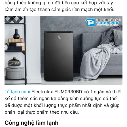
bằng thép không gỉ có độ bền cao kết hợp với tay
Tiện ích: Đèn LED chiếu sáng
cầm âm ẩn tạo thành cảm giác liền mạch một khối.
Kích thước tủ lạnh: Cao 84 cm – Rộng 47.5 cm – Sâu 44.8
cm – Nặng 19.7 kg
Năm ra mắt: 2022
Sản xuất tại: Trung Quốc
Hãng: Electrolux
Tủ lạnh mini
Electrolux EUM0930BD có 1 ngăn và thiết
kế có thêm các ngăn kệ bằng kính cường lực có thể
để được một khối lượng thực phẩm nhất định và giúp
phân loại thực phẩm theo nhu cầu.
Công nghệ làm lạnh