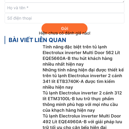
Bên trong tủ lạnh Electrolux EUM0930BD được trang
bị núm vặn để điều chỉnh nhiệt độ tùy vào nhu cầu sử
dụng của bạn. Ngoài ra có trang bị đèn led bên trong
nên có thể dễ dàng lấy thực phẩm.
Gửi
Hiện chưa có đánh giá nào!
BÀI VIẾT LIÊN QUAN
Tính năng đặc biệt trên tủ lạnh
Electrolux inverter Multi Door 562 Lít
EQE5660A-B thu hút khách hàng
nhiều nhất hiện nay
Những tính năng hiện đại được thiết kế
trên tủ lạnh Electrolux inverter 2 cánh
341 lít ETB3740K-A được tìm kiếm
nhiều hiện nay
Tủ lạnh Electrolux inverter 2 cánh 312
lít ETM3100L-B lưu trữ thực phẩm
thông minh phù hợp với mọi nhu cầu
của khạch hàng hiện nay
Tủ lạnh Electrolux inverter Multi Door
492 Lít EQE4960A-B với giải pháp lưu
trữ tối ưu cho căn bếp hiện đại