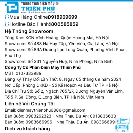
Mua Hàng Online:
0918969699
Hotline Bảo Hành:
1800585859
Hệ Thống Showroom
Tổng Kho: KCN Vĩnh Hoàng, Quận Hoàng Mai, Hà Nội
Showroom: Số 488 Hà Huy Tập, Yên Viên, Gia Lâm, Hà Nội
Showroom: Số 89A Đường Lạc Long Quân, Phường Vĩnh Phúc,
Phú Thọ
Showroom: Số 331 Nguyễn Huệ, Ninh Phong, Ninh Bình
Công Ty Cổ Phần Điện Máy Thiên Phú
MST: 0107333989
Đăng Ký Thay Đổi Lần Thứ: 8, Ngày 05 tháng 09 năm 2024
Nơi Cấp: Phòng DKKD - Sở Kế Hoạch và Đầu Tư TP Hà Nội
Địa Chỉ Trụ Sở: Số 2, Ngách 765/27, Đường Nguyễn Văn Linh,
Tổ 5 P.Sài Đồng, Q.Long Biên, TP.Hà Nội, Việt Nam
Liên hệ Với Chúng Tôi
Email:
dienmaythienphu6886@gmail.com
Bán Buôn:
0983262323
- Nhà Thầu Dự Án:
0913836633
Bán Buôn:
0983666996
- Nhà Thầu Dự Án:
0983666996
Dịch vụ khách hàng