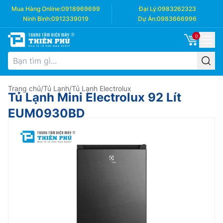
Mua Hàng Online:
0918969699
Đại Lý:
0983262323
Ninh Bình:
0912339019
Dự Án:
0983666996
0
Trang chủ
/
Tủ Lạnh
/
Tủ Lạnh Electrolux
Tủ Lạnh Mini Electrolux 92 Lít
EUM0930BD