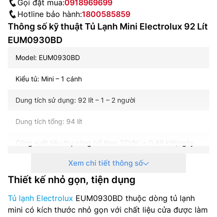
Gọi đặt mua:
0918969699
Hotline bảo hành:
1800585859
Thông số kỹ thuật Tủ Lạnh Mini Electrolux 92 Lít
EUM0930BD
Model: EUM0930BD
Kiểu tủ: Mini – 1 cánh
Dung tích sử dụng: 92 lít – 1 – 2 người
Dung tích tổng: 94 lít
Công suất tiêu thụ công bố theo TCVN: ~ 0.49 kW/ngày
Xem chi tiết thông số
Công nghệ làm lạnh: Trực tiếp
Thiết kế nhỏ gọn, tiện dụng
Chất liệu cửa tủ lạnh: Thép không gỉ
Tủ lạnh Electrolux
EUM0930BD thuộc dòng tủ lạnh
Chất liệu khay ngăn lạnh: Kính chịu lực
mini có kích thước nhỏ gọn với chất liệu cửa được làm