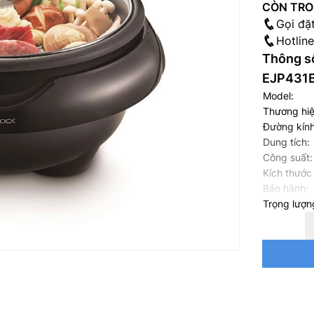
CÒN TRO
Gọi đặ
Hotlin
Thông số
EJP431B
Model:
Thương hiệ
Đường kính
Dung tích:
Công suất:
Kích thước
Bảo hành:
Trọng lượn