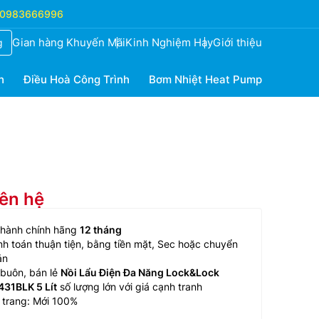
0983666996
Gian hàng Khuyến Mãi
Kinh Nghiệm Hay
Giới thiệu
g
h
Điều Hoà Công Trình
Bơm Nhiệt Heat Pump
iên hệ
 hành chính hãng
12 tháng
h toán thuận tiện, bằng tiền mặt, Sec hoặc chuyển
ản
buôn, bán lẻ
Nồi Lẩu Điện Đa Năng Lock&Lock
431BLK 5 Lít
số lượng lớn với giá cạnh tranh
 trang: Mới 100%