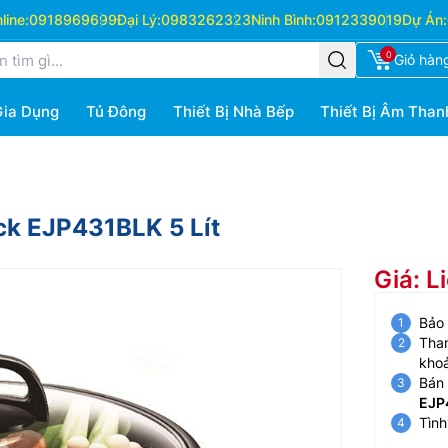
ine:
0918969699
Đại Lý:
0983262323
Ninh Bình:
0912339019
Dự Án:
0
Giỏ hàn
Gia Dụng
Tủ Đông
Thiết Bị Nhà Bếp
Thiết Bị Âm Than
ck EJP431BLK 5 Lít
Giá: L
Bảo
Than
kho
Bán 
EJP
Tình