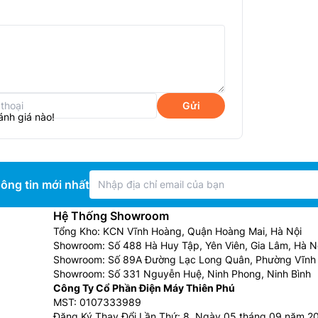
Gửi
ánh giá nào!
ông tin mới nhất
ày đa chức năng vừa có thể nấu lẩu mà còn
 nhanh chóng và dễ dàng.
Hệ Thống Showroom
Tổng Kho: KCN Vĩnh Hoàng, Quận Hoàng Mai, Hà Nội
Showroom: Số 488 Hà Huy Tập, Yên Viên, Gia Lâm, Hà N
p bạn có thể quan sát quá trình chế biến được
Showroom: Số 89A Đường Lạc Long Quân, Phường Vĩnh 
Showroom: Số 331 Nguyễn Huệ, Ninh Phong, Ninh Bình
hơm ngon.
Công Ty Cổ Phần Điện Máy Thiên Phú
MST: 0107333989
Đăng Ký Thay Đổi Lần Thứ: 8, Ngày 05 tháng 09 năm 2