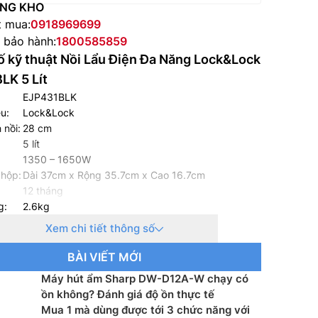
NG KHO
t mua:
0918969699
e bảo hành:
1800585859
 kỹ thuật Nồi Lẩu Điện Đa Năng Lock&Lock
LK 5 Lít
EJP431BLK
u:
Lock&Lock
 nồi:
28 cm
5 lít
1350 – 1650W
 hộp:
Dài 37cm x Rộng 35.7cm x Cao 16.7cm
12 tháng
g:
2.6kg
Xem chi tiết thông số
BÀI VIẾT MỚI
Máy hút ẩm Sharp DW-D12A-W chạy có
ồn không? Đánh giá độ ồn thực tế
Mua 1 mà dùng được tới 3 chức năng với