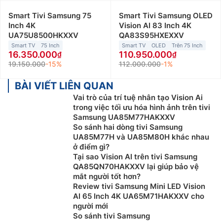
Smart Tivi Samsung 75
Smart Tivi Samsung OLED
Inch 4K
Vision AI 83 Inch 4K
UA75U8500HKXXV
QA83S95HXEXXV
Smart TV
75 Inch
Smart TV
OLED
Trên 75 Inch
16.350.000
110.950.000
19.150.000
-15%
112.000.000
-1%
BÀI VIẾT LIÊN QUAN
Vai trò của trí tuệ nhân tạo Vision Ai
trong việc tối ưu hóa hình ảnh trên tivi
Samsung UA85M77HAKXXV
So sánh hai dòng tivi Samsung
UA85M77H và UA85M80H khác nhau
ở điểm gì?
Tại sao Vision AI trên tivi Samsung
QA85QN70HAKXXV lại giúp bảo vệ
mắt người tốt hơn?
Review tivi Samsung Mini LED Vision
AI 65 Inch 4K UA65M71HAKXXV cho
người mới
So sánh tivi Samsung