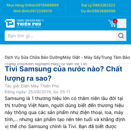
Mua Hàng Online:
0918969699
Đại Lý:
0983262323
Ninh Bình:
0912339019
Dự Án:
0983666996
0
Dịch Vụ Sửa Chữa Bảo Dưỡng
Máy Giặt - Máy Sấy
Trung Tâm Bảo
Trang chủ
/
Kinh Nghiệm Hay
/
Tư Vấn về Tivi
Tivi Samsung của nước nào? Chất
lượng ra sao?
Tác giả: Điện Máy Thiên Phú
Đăng ngày: 25/08/2019, lúc 05:11
Samsung là 1 thương hiệu lớn có thâm niên lâu đời tại
thị trường Việt Nam, người dùng biết đến thương hiệu
này thông qua các sản phẩm như điện thoại, loa, máy
tính,… nhưng sản phẩm tạo nên tên tuổi và khẳng định
vị thế cho Samsung chính là Tivi. Bạn đã biết được