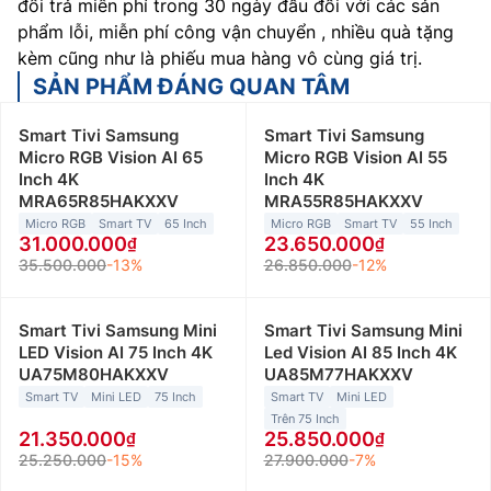
đổi trả miễn phí trong 30 ngày đầu đối với các sản
phẩm lỗi, miễn phí công vận chuyển , nhiều quà tặng
kèm cũng như là phiếu mua hàng vô cùng giá trị.
SẢN PHẨM ĐÁNG QUAN TÂM
Smart Tivi Samsung
Smart Tivi Samsung
Micro RGB Vision AI 65
Micro RGB Vision AI 55
Inch 4K
Inch 4K
MRA65R85HAKXXV
MRA55R85HAKXXV
Micro RGB
Smart TV
65 Inch
Micro RGB
Smart TV
55 Inch
31.000.000
23.650.000
35.500.000
-13%
26.850.000
-12%
Smart Tivi Samsung Mini
Smart Tivi Samsung Mini
LED Vision AI 75 Inch 4K
Led Vision AI 85 Inch 4K
UA75M80HAKXXV
UA85M77HAKXXV
Smart TV
Mini LED
75 Inch
Smart TV
Mini LED
Trên 75 Inch
21.350.000
25.850.000
25.250.000
-15%
27.900.000
-7%