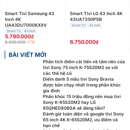
Smart Tivi Samsung 43
Smart Tivi LG 43 Inch 4K
Inch 4K
43UA7350PSB
UA43DU7000KXXV
Smart TV
43 Inch
Smart TV
43 Inch
5.790.000
6.750.000
6.990.000
-17%
BÀI VIẾT MỚI
Phân tích điểm cải tiến về tấm nền của
tivi Sony 75 inch K-75S20M2 so với
các thế hệ cũ
Điểm danh 5 mẫu tivi Sony Bravia
được bán chạy nhất trong phân khúc
gia đình
Phân khúc 15 triệu đồng nên mua tivi
Sony K-65S20M2 hay LG
65QNED80BSA sẽ đáng tiền?
Đánh giá toàn diện về google tivi Sony
65 inch 4K K-65S20M2, ưu điểm và
hạn chế