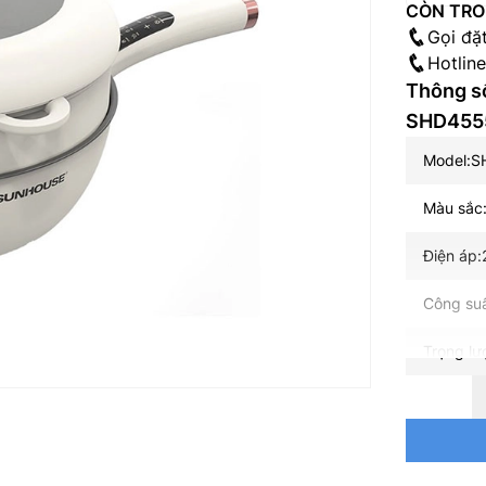
CÒN TRO
Gọi đặ
Hotlin
Thông s
SHD4555
Model:
Màu sắc
Điện áp:
Công su
Trọng lư
Chức năn
Vung/nắ