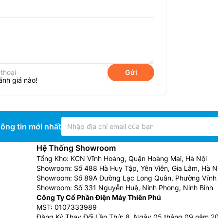
Gửi
ánh giá nào!
 phù hợp với đại gia đình trong các buổi ăn
ông tin mới nhất
Hệ Thống Showroom
Tổng Kho: KCN Vĩnh Hoàng, Quận Hoàng Mai, Hà Nội
Showroom: Số 488 Hà Huy Tập, Yên Viên, Gia Lâm, Hà N
Showroom: Số 89A Đường Lạc Long Quân, Phường Vĩnh 
Showroom: Số 331 Nguyễn Huệ, Ninh Phong, Ninh Bình
Công Ty Cổ Phần Điện Máy Thiên Phú
MST: 0107333989
Đăng Ký Thay Đổi Lần Thứ: 8, Ngày 05 tháng 09 năm 2