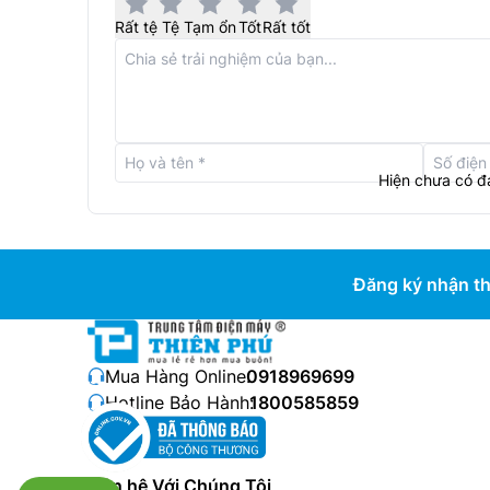
Rất tệ
Tệ
Tạm ổn
Tốt
Rất tốt
Hiện chưa có đ
Sunhouse SHD4555 có dung tích lớn lên tới 5 lít
liên hoan, họp mặt hay phục vụ cho gia đình.
Đăng ký nhận th
Giữ nhiệt lâu hơn.
Mua Hàng Online:
0918969699
Hotline Bảo Hành:
1800585859
Liên hệ Với Chúng Tôi