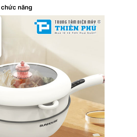
Bảng điề
a chức năng
Hẹn giờ:
Khóa tr
Thương 
Xuất xứ