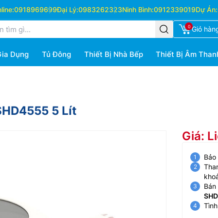
ine:
0918969699
Đại Lý:
0983262323
Ninh Bình:
0912339019
Dự Án:
0
Giỏ hàn
Gia Dụng
Tủ Đông
Thiết Bị Nhà Bếp
Thiết Bị Âm Than
HD4555 5 Lít
Giá: L
Bảo
Than
kho
Bán 
SHD
Tình