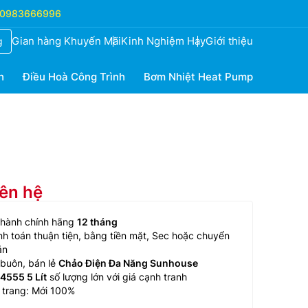
0983666996
Gian hàng Khuyến Mãi
Kinh Nghiệm Hay
Giới thiệu
g
h
Điều Hoà Công Trình
Bơm Nhiệt Heat Pump
iên hệ
 hành chính hãng
12 tháng
h toán thuận tiện, bằng tiền mặt, Sec hoặc chuyển
ản
buôn, bán lẻ
Chảo Điện Đa Năng Sunhouse
4555 5 Lít
số lượng lớn với giá cạnh tranh
 trang: Mới 100%