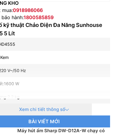
NG KHO
t mua:
0918986066
e bảo hành:
1800585859
ố kỹ thuật Chảo Điện Đa Năng Sunhouse
 5 Lít
SHD4555
:Kem
220 V~/50 Hz
ất:1600 W
ợng:2.2 kg
Xem chi tiết thông số
g:Chiên, Lẩu, Cháo, Xào, Hấp, Giữ ấm
BÀI VIẾT MỚI
p:Vung nhựa và kính
Máy hút ẩm Sharp DW-D12A-W chạy có