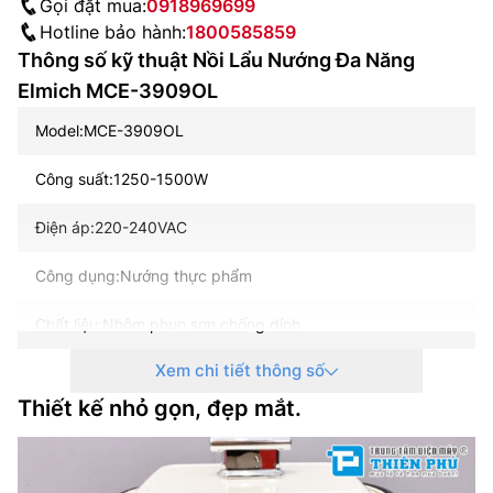
Gọi đặt mua:
0918969699
Hotline bảo hành:
1800585859
Thông số kỹ thuật Nồi Lẩu Nướng Đa Năng
Elmich MCE-3909OL
Model:MCE-3909OL
Công suất:1250-1500W
Điện áp:220-240VAC
Công dụng:Nướng thực phẩm
Chất liệu:Nhôm phun sơn chống dính
Xem chi tiết thông số
Nồi lẩu hấp:Kích thước nồi lẩu:300x220x85mm
Thiết kế nhỏ gọn, đẹp mắt.
Độ dày nồi lẩu:3.2mm
Vỉ nướng:Kích thước vỉ nướng:290x210x30mm