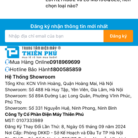
chọn loại nào?
Đăng ký nhận thông tin mới nhất
Đăng ký
Mua Hàng Online:
0918969699
Hotline Bảo Hành:
1800585859
Hệ Thống Showroom
Với công suất lên tới 1500W mạnh mẽ này thì bạn sẽ
Tổng Kho: KCN Vĩnh Hoàng, Quận Hoàng Mai, Hà Nội
không phải chờ đợi quá lâu, nó có thể nấu chín thức
Showroom: Số 488 Hà Huy Tập, Yên Viên, Gia Lâm, Hà Nội
ăn một cách nhanh chóng và hiệu quả. Mâm nhiệt lớn
Showroom: Số 89A Đường Lạc Long Quân, Phường Vĩnh Phúc,
công suất mạnh mẽ, giúp bạn nấu chính thức ăn nhanh
Phú Thọ
Showroom: Số 331 Nguyễn Huệ, Ninh Phong, Ninh Bình
chóng.
Công Ty Cổ Phần Điện Máy Thiên Phú
MST: 0107333989
Đăng Ký Thay Đổi Lần Thứ: 8, Ngày 05 tháng 09 năm 2024
Nơi Cấp: Phòng DKKD - Sở Kế Hoạch và Đầu Tư TP Hà Nội