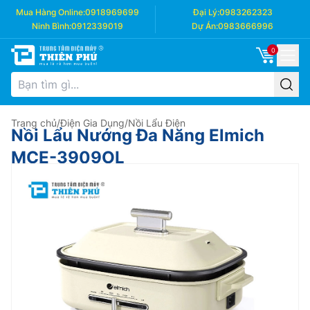
Mua Hàng Online:
0918969699
Đại Lý:
0983262323
Ninh Bình:
0912339019
Dự Án:
0983666996
0
Trang chủ
/
Điện Gia Dụng
/
Nồi Lẩu Điện
Nồi Lẩu Nướng Đa Năng Elmich
MCE-3909OL