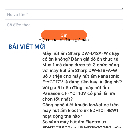
Gửi
Hiện chưa có đánh giá nào!
BÀI VIẾT MỚI
Máy hút ẩm Sharp DW-D12A-W chạy
có ồn không? Đánh giá độ ồn thực tế
Mua 1 mà dùng được tới 3 chức năng
với máy hút ẩm Sharp DW-E16FA-W
Bạn có thể sử dụng chiếc
nồi lẩu điện Elmich giá rẻ
Bỏ 7 triệu cho máy hút ẩm Panasonic
MCE-3909OL này đa chức năng vừa có thể nấu lẩu
F-YCT17V là đáng tiền hay là lãng phí?
mà còn có thể làm các món chiên, xảo và hấp một
Với giá 5 triệu đồng, máy hút ẩm
Panasonic F-YCT10V có phải là lựa
cách nhanh chóng và dễ dàng. Bên cạnh đó thì chiếc
chọn tốt nhất?
nồi lẩu điện này còn được tích hợp thêm khay nước
Công nghệ diệt khuẩn IonActive trên
phủ chống dính cực kì tiện lợi.
máy hút ẩm Electrolux EDH10TRBW1
hoạt động thế nào?
Công suất 1500W mạnh mẽ.
So sánh máy hút ẩm Electrolux
EDH12TRBD2 và LG MD19GQGE0, nên