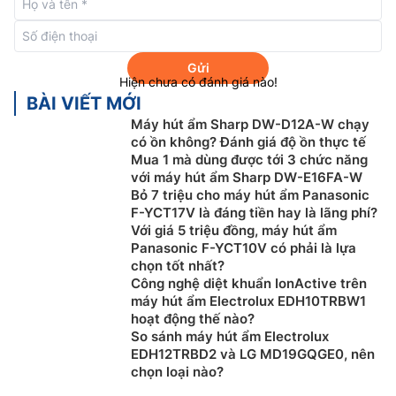
Gửi
Hiện chưa có đánh giá nào!
BÀI VIẾT MỚI
Máy hút ẩm Sharp DW-D12A-W chạy
có ồn không? Đánh giá độ ồn thực tế
Mua 1 mà dùng được tới 3 chức năng
với máy hút ẩm Sharp DW-E16FA-W
Bỏ 7 triệu cho máy hút ẩm Panasonic
F-YCT17V là đáng tiền hay là lãng phí?
Bạn có thể sử dụng chiếc nồi lẩu điện Sunhouse này
Với giá 5 triệu đồng, máy hút ẩm
đa chức năng vừa có thể nấu lẩu mà còn có thể làm
Panasonic F-YCT10V có phải là lựa
các món chiên, xảo và hấp một cách nhanh chóng và
chọn tốt nhất?
dễ dàng.
Công nghệ diệt khuẩn IonActive trên
máy hút ẩm Electrolux EDH10TRBW1
An toàn tuyệt đối khi sử dụng.
hoạt động thế nào?
So sánh máy hút ẩm Electrolux
EDH12TRBD2 và LG MD19GQGE0, nên
chọn loại nào?