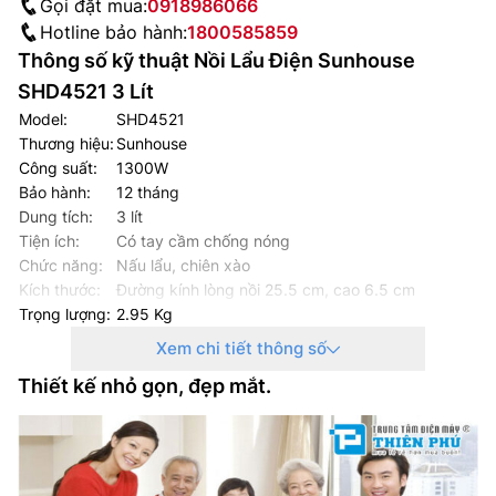
Gọi đặt mua:
0918986066
Hotline bảo hành:
1800585859
Thông số kỹ thuật Nồi Lẩu Điện Sunhouse
SHD4521 3 Lít
Model:
SHD4521
Thương hiệu:
Sunhouse
Công suất:
1300W
Bảo hành:
12 tháng
Dung tích:
3 lít
Tiện ích:
Có tay cầm chống nóng
Chức năng:
Nấu lẩu, chiên xào
Kích thước:
Đường kính lòng nồi 25.5 cm, cao 6.5 cm
Trọng lượng:
2.95 Kg
Xem chi tiết thông số
Thiết kế nhỏ gọn, đẹp mắt.