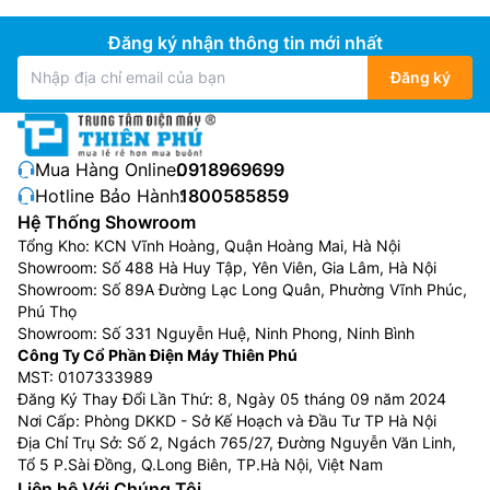
Đăng ký nhận thông tin mới nhất
Đăng ký
Mua Hàng Online:
0918969699
Hotline Bảo Hành:
1800585859
Chiếc nồi lẩu Sunhouse này có trang bị với hệ thống
Hệ Thống Showroom
bảo vệ quá nhiệt thông minh, khi nhiệt độ lên quá cao
Tổng Kho: KCN Vĩnh Hoàng, Quận Hoàng Mai, Hà Nội
thiết bị sẽ tự động ngắt kết nối để bảo đảm được an
Showroom: Số 488 Hà Huy Tập, Yên Viên, Gia Lâm, Hà Nội
Showroom: Số 89A Đường Lạc Long Quân, Phường Vĩnh Phúc,
toàn hơn cho người dùng.
Phú Thọ
Showroom: Số 331 Nguyễn Huệ, Ninh Phong, Ninh Bình
Công suất 1300W mạnh mẽ.
Công Ty Cổ Phần Điện Máy Thiên Phú
MST: 0107333989
Đăng Ký Thay Đổi Lần Thứ: 8, Ngày 05 tháng 09 năm 2024
Nơi Cấp: Phòng DKKD - Sở Kế Hoạch và Đầu Tư TP Hà Nội
Địa Chỉ Trụ Sở: Số 2, Ngách 765/27, Đường Nguyễn Văn Linh,
Tổ 5 P.Sài Đồng, Q.Long Biên, TP.Hà Nội, Việt Nam
Liên hệ Với Chúng Tôi