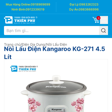
Mua Hàng Online:
0918969699
Đại Lý:
0983262323
Ninh Bình:
0912339019
Dự Án:
0983666996
0
Trang chủ
/
Điện Gia Dụng
/
Nồi Lẩu Điện
Nồi Lẩu Điện Kangaroo KG-271 4.5
Lít