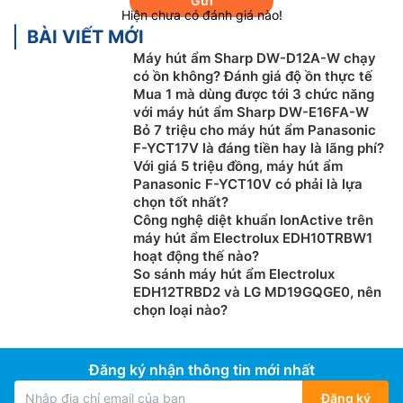
Gửi
Hiện chưa có đánh giá nào!
BÀI VIẾT MỚI
Máy hút ẩm Sharp DW-D12A-W chạy
có ồn không? Đánh giá độ ồn thực tế
Mua 1 mà dùng được tới 3 chức năng
với máy hút ẩm Sharp DW-E16FA-W
Bạn có thể sử dụng chiếc nồi lẩu điện này đa chức
Bỏ 7 triệu cho máy hút ẩm Panasonic
F-YCT17V là đáng tiền hay là lãng phí?
năng vừa có thể nấu lẩu mà còn có thể làm các món
Với giá 5 triệu đồng, máy hút ẩm
chiên, xảo và hấp một cách nhanh chóng và dễ dàng.
Panasonic F-YCT10V có phải là lựa
chọn tốt nhất?
Công suất 1500W mạnh mẽ.
Công nghệ diệt khuẩn IonActive trên
máy hút ẩm Electrolux EDH10TRBW1
hoạt động thế nào?
So sánh máy hút ẩm Electrolux
EDH12TRBD2 và LG MD19GQGE0, nên
chọn loại nào?
Đăng ký nhận thông tin mới nhất
Đăng ký