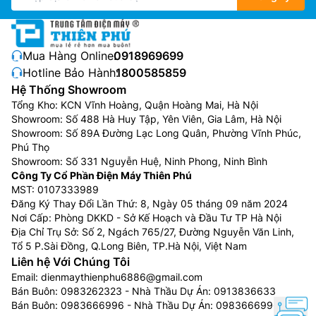
Với công suất lên tới 15000W mạnh mẽ này thì bạn sẽ
Mua Hàng Online:
0918969699
không phải chờ đợi quá lâu, nó có thể nấu chín thức
Hotline Bảo Hành:
1800585859
ăn một cách nhanh chóng và hiệu quả.
Hệ Thống Showroom
Tổng Kho: KCN Vĩnh Hoàng, Quận Hoàng Mai, Hà Nội
Điều chỉnh nhiệt độ dễ dàng.
Showroom: Số 488 Hà Huy Tập, Yên Viên, Gia Lâm, Hà Nội
Showroom: Số 89A Đường Lạc Long Quân, Phường Vĩnh Phúc,
Phú Thọ
Showroom: Số 331 Nguyễn Huệ, Ninh Phong, Ninh Bình
Công Ty Cổ Phần Điện Máy Thiên Phú
MST: 0107333989
Đăng Ký Thay Đổi Lần Thứ: 8, Ngày 05 tháng 09 năm 2024
Nơi Cấp: Phòng DKKD - Sở Kế Hoạch và Đầu Tư TP Hà Nội
Địa Chỉ Trụ Sở: Số 2, Ngách 765/27, Đường Nguyễn Văn Linh,
Tổ 5 P.Sài Đồng, Q.Long Biên, TP.Hà Nội, Việt Nam
Liên hệ Với Chúng Tôi
Email:
dienmaythienphu6886@gmail.com
Bán Buôn:
0983262323
- Nhà Thầu Dự Án:
0913836633
Bán Buôn:
0983666996
- Nhà Thầu Dự Án:
0983666996