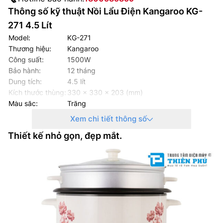
Thông số kỹ thuật Nồi Lẩu Điện Kangaroo KG-
271 4.5 Lít
Model:
KG-271
Thương hiệu:
Kangaroo
Công suất:
1500W
Bảo hành:
12 tháng
Dung tích:
4.5 lít
Kích thước thùng:
330 x 330 x 203 (mm)
Màu sắc:
Trắng
Xem chi tiết thông số
Thiết kế nhỏ gọn, đẹp mắt.