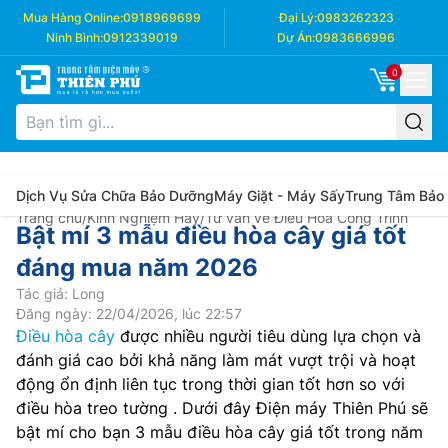
Mua Hàng Online:
0918969699
Đại Lý:
0983262323
Ninh Bình:
0912339019
Dự Án:
0983666996
0
Dịch Vụ Sửa Chữa Bảo Dưỡng
Máy Giặt - Máy Sấy
Trung Tâm Bảo
Trang chủ
/
Kinh Nghiệm Hay
/
Tư vấn về Điều Hòa Công Trình
Bật mí 3 mẫu điều hòa cây giá tốt
đáng mua năm 2026
Tác giả: Long
Đăng ngày: 22/04/2026, lúc 22:57
Điều hòa cây
được nhiều người tiêu dùng lựa chọn và
đánh giá cao bởi khả năng làm mát vượt trội và hoạt
động ổn định liên tục trong thời gian tốt hơn so với
điều hòa treo tường . Dưới đây Điện máy Thiên Phú sẽ
bật mí cho bạn 3 mẫu điều hòa cây giá tốt trong năm