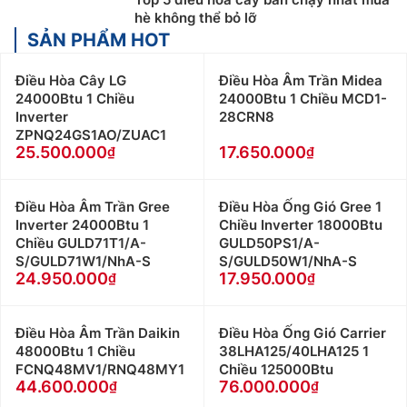
hè không thể bỏ lỡ
SẢN PHẨM HOT
Điều Hòa Cây LG
Điều Hòa Âm Trần Midea
24000Btu 1 Chiều
24000Btu 1 Chiều MCD1-
Inverter
28CRN8
ZPNQ24GS1AO/ZUAC1
25.500.000
17.650.000
Điều Hòa Âm Trần Gree
Điều Hòa Ống Gió Gree 1
Inverter 24000Btu 1
Chiều Inverter 18000Btu
Chiều GULD71T1/A-
GULD50PS1/A-
S/GULD71W1/NhA-S
S/GULD50W1/NhA-S
24.950.000
17.950.000
Điều Hòa Âm Trần Daikin
Điều Hòa Ống Gió Carrier
48000Btu 1 Chiều
38LHA125/40LHA125 1
FCNQ48MV1/RNQ48MY1
Chiều 125000Btu
44.600.000
76.000.000