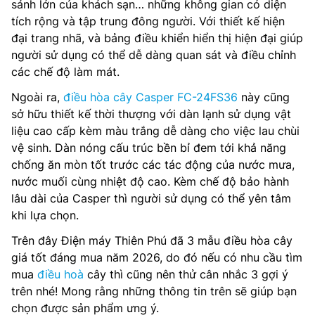
sảnh lớn của khách sạn… những không gian có diện
tích rộng và tập trung đông người. Với thiết kế hiện
đại trang nhã, và bảng điều khiển hiển thị hiện đại giúp
người sử dụng có thể dễ dàng quan sát và điều chỉnh
các chế độ làm mát.
Ngoài ra,
điều hòa cây Casper FC-24FS36
này cũng
sở hữu thiết kế thời thượng với dàn lạnh sử dụng vật
liệu cao cấp kèm màu trắng dễ dàng cho việc lau chùi
vệ sinh. Dàn nóng cấu trúc bền bỉ đem tới khả năng
chống ăn mòn tốt trước các tác động của nước mưa,
nước muối cùng nhiệt độ cao. Kèm chế độ bảo hành
lâu dài của Casper thì người sử dụng có thể yên tâm
khi lựa chọn.
Trên đây Điện máy Thiên Phú đã 3 mẫu điều hòa cây
giá tốt đáng mua năm 2026, do đó nếu có nhu cầu tìm
mua
điều hoà
cây thì cũng nên thử cân nhắc 3 gợi ý
trên nhé! Mong rằng những thông tin trên sẽ giúp bạn
chọn được sản phẩm ưng ý.