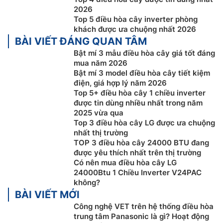
2026
Top 5 điều hòa cây inverter phòng
khách được ưa chuộng nhất 2026
BÀI VIẾT ĐÁNG QUAN TÂM
Công nghệ inverter tiết kiệm điện
Bật mí 3 mẫu điều hòa cây giá tốt đáng
Điều hòa cây LG
giá rẻ V24PAC này được trang bị
mua năm 2026
Bật mí 3 model điều hòa cây tiết kiệm
công nghệ inverter giúp kiểm soát công suất hoạt
điện, giá hợp lý năm 2026
động của máy từ đó vừa đảm bảo khả năng làm lạnh
Top 5+ điều hòa cây 1 chiều inverter
ổn định vừa tiết kiệm điện năng đồng thời kéo dài tuổi
được tin dùng nhiều nhất trong năm
thọ cho sản phẩm.
2025 vừa qua
Top 3 điều hòa cây LG được ưa chuộng
nhất thị trường
TOP 3 điều hòa cây 24000 BTU đang
được yêu thích nhất trên thị trường
Có nên mua điều hòa cây LG
24000Btu 1 Chiều Inverter V24PAC
không?
BÀI VIẾT MỚI
Công nghệ VET trên hệ thống điều hòa
trung tâm Panasonic là gì? Hoạt động