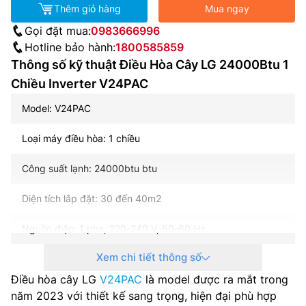
Thêm giỏ hàng
Mua ngay
Gọi đặt mua:
0983666996
Hotline bảo hành:
1800585859
Thông số kỹ thuật Điều Hòa Cây LG 24000Btu 1
Chiều Inverter V24PAC
Model: V24PAC
Loại máy điều hòa: 1 chiều
Công suất lạnh: 24000btu btu
Diện tích lắp đặt: 30 đến 40m2
Nguồn điện: 1 pha, 220-240 V, 50-60 Hz
Xem chi tiết thông số
Điện năng tiêu thụ (lạnh/sưởi): – kW
Điều hòa cây LG
V24PAC
là model được ra mắt trong
Công nghệ inverter: Có
năm 2023 với thiết kế sang trọng, hiện đại phù hợp