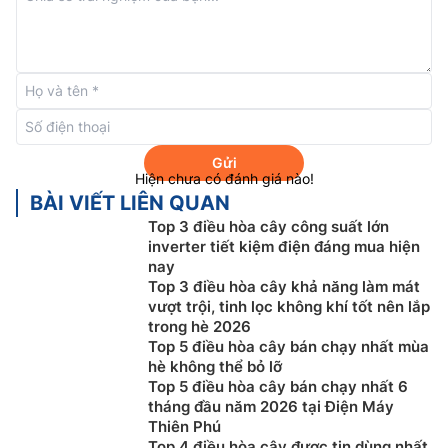
Luồng khí mạnh mẽ
Điều hòa tủ đứng 1 chiều
LG Inverter 24000btu
V24PAC được trang bị công nghệ tiên tiến, cho phép
luồng khí tỏa xa lên đến 20 mét. Điều này giúp không
Gửi
khí mát lan tỏa đều khắp phòng, mang lại cảm giác dễ
Hiện chưa có đánh giá nào!
chịu, thoải mái cho mọi thành viên trong gia đình. Dù
BÀI VIẾT LIÊN QUAN
bạn đang ở góc phòng nào, bạn cũng sẽ cảm nhận
Top 3 điều hòa cây công suất lớn
được luồng khí mát mẻ, trong lành.
inverter tiết kiệm điện đáng mua hiện
nay
Top 3 điều hòa cây khả năng làm mát
vượt trội, tinh lọc không khí tốt nên lắp
trong hè 2026
Top 5 điều hòa cây bán chạy nhất mùa
hè không thể bỏ lỡ
Top 5 điều hòa cây bán chạy nhất 6
tháng đầu năm 2026 tại Điện Máy
Thiên Phú
Top 4 điều hòa cây được tin dùng nhất