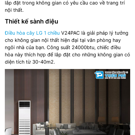
lắp đặt trong không gian có yêu cầu cao về trang trí
Môi chất lạnh: R32
nội thất.
Kích thước dàn lạnh(CxRxS): – mm
Thiết kế sành điệu
Trọng lượng dàn lạnh:- kg
Điều hòa cây LG 1 chiều
V24PAC là giải pháp lý tưởng
cho không gian nội thất hiện đại tại văn phòng hay
Kích thước dàn nóng(CxRxS): – mm
ngôi nhà của bạn. Công suất 24000btu, chiếc điều
hòa này thích hợp để lắp đặt cho những không gian có
Trọng lượng dàn nóng: – kg
diện tích từ 30-40m2.
Kích thước đường ống (lỏng/gas): – mm
Nơi sản xuất: Thái Lan
Hãng sản xuất: LG
Năm ra mắt: 2023