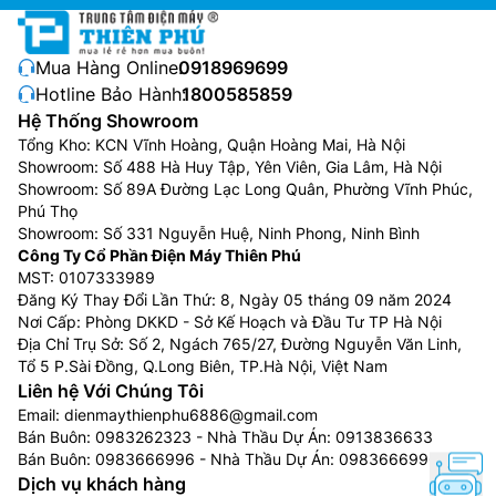
Mua Hàng Online:
0918969699
Hotline Bảo Hành:
1800585859
Hệ Thống Showroom
Tổng Kho: KCN Vĩnh Hoàng, Quận Hoàng Mai, Hà Nội
Showroom: Số 488 Hà Huy Tập, Yên Viên, Gia Lâm, Hà Nội
Showroom: Số 89A Đường Lạc Long Quân, Phường Vĩnh Phúc,
Phú Thọ
Showroom: Số 331 Nguyễn Huệ, Ninh Phong, Ninh Bình
Công Ty Cổ Phần Điện Máy Thiên Phú
MST: 0107333989
Đăng Ký Thay Đổi Lần Thứ: 8, Ngày 05 tháng 09 năm 2024
Nơi Cấp: Phòng DKKD - Sở Kế Hoạch và Đầu Tư TP Hà Nội
Địa Chỉ Trụ Sở: Số 2, Ngách 765/27, Đường Nguyễn Văn Linh,
Tổ 5 P.Sài Đồng, Q.Long Biên, TP.Hà Nội, Việt Nam
Liên hệ Với Chúng Tôi
Email:
dienmaythienphu6886@gmail.com
Bán Buôn:
0983262323
- Nhà Thầu Dự Án:
0913836633
Bán Buôn:
0983666996
- Nhà Thầu Dự Án:
0983666996
Dịch vụ khách hàng