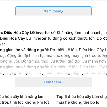
Xem thêm
r
: Điều Hòa Cây LG inverter
có Khả năng làm mát nhanh, mạ
g Điều Hòa Cây LG inverter tủ đứng có kích thước lớn. Do đ
vặt.
ng gian lớn và đông người:
Do thiết kế lớn, Điều Hòa Cây 
Hoạt động ổn định liên tục mà các dòng máy lạnh treo tườ
ông người. Đồng thời, thổi lưu lượng gió đối lưu mạnh hơn 
ông gian lớn và đông người:
Do thiết kế lớn, Điều Hòa Cây
Hoạt động ổn định liên tục mà các dòng máy lạnh treo tườ
ông người. Đồng thời, thổi lưu lượng gió đối lưu mạnh hơn 
Xem thêm
verter
reo tường khi hoạt động:
ều hòa cây khả năng làm
Do có công xuất lớn và cấu tạo củ
Top 5 điều hòa cây bán chạ
ờng.
trội, tinh lọc không khí tốt
mùa hè không thể bỏ lỡ