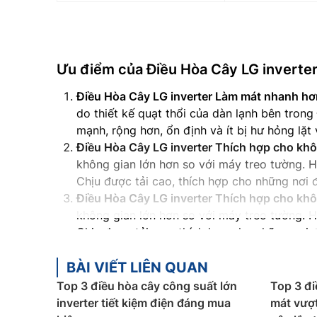
Ưu điểm của
Điều Hòa Cây LG inverte
Điều Hòa Cây LG inverter Làm mát nhanh hơn
do thiết kế quạt thổi của dàn lạnh bên tron
mạnh, rộng hơn, ổn định và ít bị hư hỏng lặt 
Điều Hòa Cây LG inverter Thích hợp cho khô
không gian lớn hơn so với máy treo tường. 
Chịu được tải cao, thích hợp cho những nơi đ
Điều Hòa Cây LG inverter Thích hợp cho kh
không gian lớn hơn so với máy treo tường. 
Chịu được tải cao, thích hợp cho những nơi đ
Nhược điểm của
Điều Hòa Cây LG in
BÀI VIẾT LIÊN QUAN
Top 3 điều hòa cây công suất lớn
Điều Hòa Cây LG inverter ồn hơn điều hòa t
Top 3 đi
inverter tiết kiệm điện đáng mua
thường có tiếng ồn lớn hơn điều hòa treo tư
mát vượt 