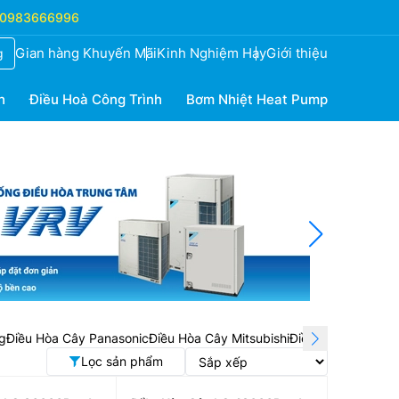
0983666996
Gian hàng Khuyến Mãi
Kinh Nghiệm Hay
Giới thiệu
g
h
Điều Hoà Công Trình
Bơm Nhiệt Heat Pump
g
Điều Hòa Cây Panasonic
Điều Hòa Cây Mitsubishi
Điều Hòa Cây Na
Lọc sản phẩm