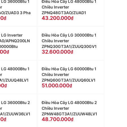
 LG 36000Btu 1
Điều Hòa Cây LG 48000Btu 1
er
Chiều Inverter
O/ZUAD3 3 Pha
ZPNQ48GT3AO/ZUAD1
00
43.200.000
 LG Inverter
Điều Hòa Cây LG 30000Btu 1
A0/APNQ200LN
Chiều Inverter
200000Btu
ZPNQ30GT3A1/ZUUQ30GV1
000
32.600.000
 LG 48000Btu 1
Điều Hòa Cây LG 60000Btu 1
er
Chiều Inverter
A1/ZUUQ48LV1
ZPNQ60GT3A1/ZUUQ60LV1
00
51.000.000
y LG 36000Btu 2
Điều Hòa Cây LG 48000Btu 2
er
Chiều Inverter
A1/ZUUW36LV1
ZPNW48GT3A1/ZUUW48LV1
00
48.700.000