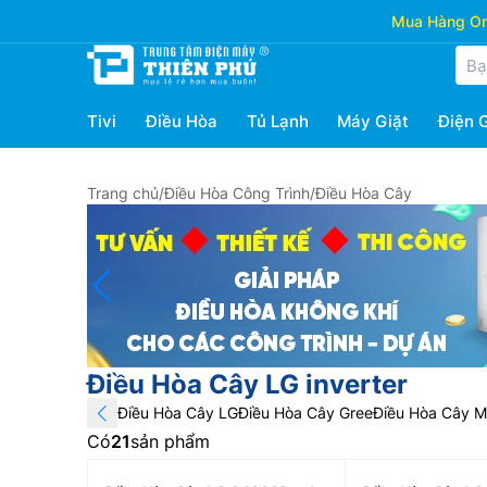
Mua Hàng Onl
Tivi
Điều Hòa
Tủ Lạnh
Máy Giặt
Điện 
Trang chủ
/
Điều Hòa Công Trình
/
Điều Hòa Cây
Điều Hòa Cây LG inverter
Điều Hòa Cây LG
Điều Hòa Cây Gree
Điều Hòa Cây M
Có
21
sản phẩm