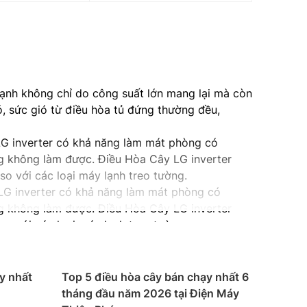
nh không chỉ do công suất lớn mang lại mà còn
ó, sức gió từ điều hòa tủ đứng thường đều,
LG inverter có khả năng làm mát phòng có
ng không làm được. Điều Hòa Cây LG inverter
so với các loại máy lạnh treo tường.
 LG inverter có khả năng làm mát phòng có
ng không làm được. Điều Hòa Cây LG inverter
so với các loại máy lạnh treo tường.
a dàn lạnh nên khi vân hành điều hòa cây
y nhất
Top 5 điều hòa cây bán chạy nhất 6
tháng đầu năm 2026 tại Điện Máy