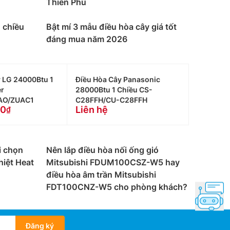
ờng và điều hòa tủ đứng có cùng thông số kỹ
Thiên Phú
làm lạnh.
 chiều
Bật mí 3 mẫu điều hòa cây giá tốt
đáng mua năm 2026
ỹ thuật viên lắp đặt chuyên nghiệp, Các sản phẩm
 LG 24000Btu 1
Điều Hòa Cây Panasonic
iá tốt nhất thị trường , chất lượng chính
er
28000Btu 1 Chiều CS-
AO/ZUAC1
C28FFH/CU-C28FFH
00
Liên hệ
6996
 liên hệ: 0983262323 để nhận được tư vấn về
i chọn
Nên lắp điều hòa nối ống gió
iệt Heat
Mitsubishi FDUM100CSZ-W5 hay
n kỹ thuật viên thi công lắp đặt tại công trình
điều hòa âm trần Mitsubishi
FDT100CNZ-W5 cho phòng khách?
Đăng ký