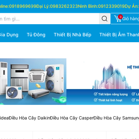
ine:
0918969699
Đại Lý:
0983262323
Ninh Bình:
0912339019
Dự Án:
0
Giỏ hàn
Gia Dụng
Tủ Đông
Thiết Bị Nhà Bếp
Thiết Bị Âm Than
idea
Điều Hòa Cây Daikin
Điều Hòa Cây Casper
Điều Hòa Cây Samsun