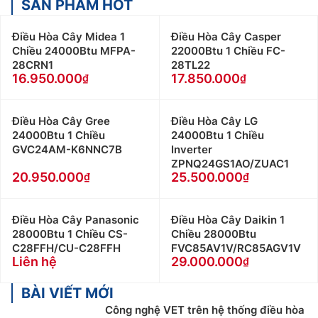
SẢN PHẨM HOT
Điều Hòa Cây Daikin ồn hơn điều hòa treo tường
Điều Hòa Cây Midea 1
Điều Hòa Cây Casper
khi hoạt động:
Do có công xuất lớn và cấu tạo của
Chiều 24000Btu MFPA-
22000Btu 1 Chiều FC-
dàn lạnh nên khi vân hành điều hòa cây thường có
28CRN1
28TL22
tiếng ồn lớn hơn điều hòa treo tường.
16.950.000
17.850.000
Giá bán Điều Hòa Cây Daikin cao hơn điều hòa
treo tường:
Nếu chọn mua 2 dòng điều hòa treo
Điều Hòa Cây Gree
Điều Hòa Cây LG
tường và điều hòa tủ đứng có cùng thông số kỹ
24000Btu 1 Chiều
24000Btu 1 Chiều
thuật thì điều hòa tủ đứng thường có giá bán đắt
GVC24AM-K6NNC7B
Inverter
hơn các dòng điều hòa treo tường có cùng công
ZPNQ24GS1AO/ZUAC1
suất làm lạnh.
20.950.000
25.500.000
Mua Điều Hòa Cây Daikin ở đâu uy tín? Giá
Điều Hòa Cây Daikin ở đâu rẻ?
Điều Hòa Cây Panasonic
Điều Hòa Cây Daikin 1
28000Btu 1 Chiều CS-
Chiều 28000Btu
Điện Máy Thiên Phú là nhà phân phối của rất nhiều
C28FFH/CU-C28FFH
FVC85AV1V/RC85AGV1V
Liên hệ
29.000.000
hãng
điều hòa
lớn trên thị trường, có đội ngũ tư vấn,
kỹ thuật viên lắp đặt chuyên nghiệp, Các sản phẩm
BÀI VIẾT MỚI
Điều Hòa Cây Daikin bán ra đều mới 100% được bảo
Công nghệ VET trên hệ thống điều hòa
hành chính hãng và theo tiêu chuẩn nhà sản xuất.