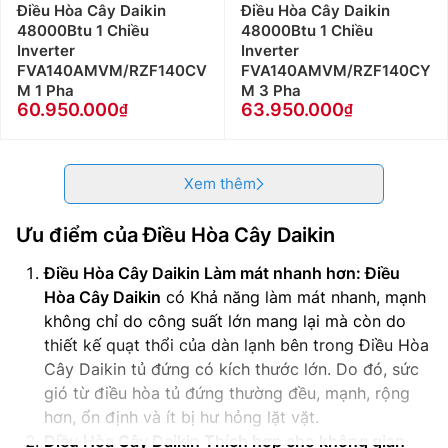
Điều Hòa Cây Daikin
Điều Hòa Cây Daikin
48000Btu 1 Chiều
48000Btu 1 Chiều
Inverter
Inverter
FVA140AMVM/RZF140CV
FVA140AMVM/RZF140CY
M 1 Pha
M 3 Pha
60.950.000
63.950.000
Xem thêm
Ưu điểm của
Điều Hòa Cây Daikin
Điều Hòa Cây Daikin Làm mát nhanh hơn: Điều
Hòa Cây Daikin
có Khả năng làm mát nhanh, mạnh
không chỉ do công suất lớn mang lại mà còn do
thiết kế quạt thổi của dàn lạnh bên trong Điều Hòa
Cây Daikin tủ đứng có kích thước lớn. Do đó, sức
gió từ điều hòa tủ đứng thường đều, mạnh, rộng
hơn, ổn định và ít bị hư hỏng lặt vặt.
Điều Hòa Cây Daikin Thích hợp cho không gian