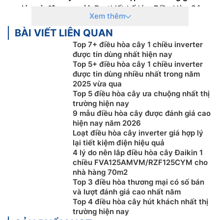
lớn và đông người:
Do thiết kế lớn, Điều Hòa Cây
Xem thêm
Daikin có khả năng làm mát phòng có không gian
BÀI VIẾT LIÊN QUAN
lớn hơn so với máy treo tường. Hoạt động ổn định
liên tục mà các dòng máy lạnh treo tường không
Top 7+ điều hòa cây 1 chiều inverter
được tin dùng nhất hiện nay
làm được. Điều Hòa Cây Daikin Chịu được tải cao,
Top 5+ điều hòa cây 1 chiều inverter
thích hợp cho những nơi đông người. Đồng thời,
được tin dùng nhiều nhất trong năm
thổi lưu lượng gió đối lưu mạnh hơn so với các loại
2025 vừa qua
máy lạnh treo tường.
Top 5 điều hòa cây ưa chuộng nhất thị
Điều Hòa Cây Daikin Thích hợp cho không gian
trường hiện nay
9 mẫu điều hòa cây được đánh giá cao
lớn và đông người:
Do thiết kế lớn, Điều Hòa Cây
hiện nay năm 2026
Daikin có khả năng làm mát phòng có không gian
Loạt điều hòa cây inverter giá hợp lý
lớn hơn so với máy treo tường. Hoạt động ổn định
lại tiết kiệm điện hiệu quả
liên tục mà các dòng máy lạnh treo tường không
4 lý do nên lắp điều hòa cây Đaikin 1
làm được. Điều Hòa Cây Daikin Chịu được tải cao,
chiều FVA125AMVM/RZF125CYM cho
nhà hàng 70m2
thích hợp cho những nơi đông người. Đồng thời,
Top 3 điều hòa thương mại có số bán
thổi lưu lượng gió đối lưu mạnh hơn so với các loại
và lượt đánh giá cao nhất năm
máy lạnh treo tường.
Top 4 điều hòa cây hút khách nhất thị
trường hiện nay
Nhược điểm của
Điều Hòa Cây Daikin