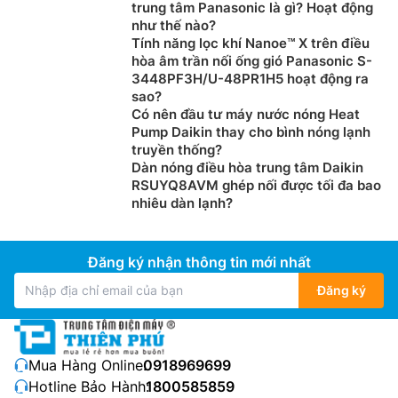
trung tâm Panasonic là gì? Hoạt động
như thế nào?
Khi mua Điều Hòa Cây Daikin tại
Tính năng lọc khí Nanoe™ X trên điều
dienmaythienphu.vn Khách hàng không chỉ sắm
hòa âm trần nối ống gió Panasonic S-
được sản phẩm với giá tốt nhất thị trường , chất
3448PF3H/U-48PR1H5 hoạt động ra
lượng chính hãng, chất lượng đảm bảo mà còn
sao?
nhận được rất nhiều chính sách ưu đãi cho khác:
Có nên đầu tư máy nước nóng Heat
Pump Daikin thay cho bình nóng lạnh
Cam kết Giá Điều Hòa Cây Daikin tốt nhất thị
truyền thống?
trường với 100% sản phẩm chính hãng
Dàn nóng điều hòa trung tâm Daikin
Thanh toán khi mua Điều Hòa Cây Daikin thuận
RSUYQ8AVM ghép nối được tối đa bao
tiện, bằng tiền mặt, Sec hoặc chuyển khoản
nhiêu dàn lạnh?
Để được tư vấn miễn phí, hỗ trợ kỹ thuật, hướng
dẫn sử dụng quý khách hàng vui lòng liên hệ:
Đăng ký nhận thông tin mới nhất
0983666996
Nếu khách hàng có như cầu mua Điều Hòa Cây
Đăng ký
Daikin số lượng lớn, hoặc Đại lý bán buôn vui lòng
liên hệ: 0983262323 để nhận được tư vấn về giá
cũng như hỗ trợ tốt nhất
Mua Hàng Online:
0918969699
Khách hàng là nhà thầu, Xây dựng công trình lớn
Hotline Bảo Hành:
1800585859
muốn hỗ trợ về thiết kế, tư vấn về kỹ thuật cũng