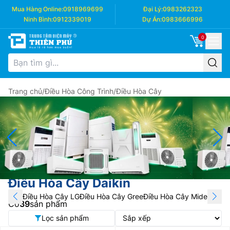
Mua Hàng Online:
0918969699
Đại Lý:
0983262323
Ninh Bình:
0912339019
Dự Án:
0983666996
0
Trang chủ
/
Điều Hòa Công Trình
/
Điều Hòa Cây
Điều Hòa Cây Daikin
Điều Hòa Cây LG
Điều Hòa Cây Gree
Điều Hòa Cây Midea
Điều 
Có
39
sản phẩm
Lọc sản phẩm