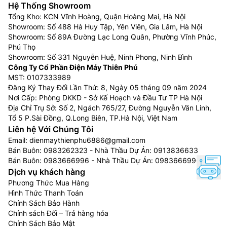
Hệ Thống Showroom
như cần kỹ thuật viên thi công lắp đặt tại công
Tổng Kho: KCN Vĩnh Hoàng, Quận Hoàng Mai, Hà Nội
trình vui lòng Liên Hệ:
0983666996
Showroom: Số 488 Hà Huy Tập, Yên Viên, Gia Lâm, Hà Nội
Khách hàng ở Khu vực Ninh Bình xin vui lòng liên
Showroom: Số 89A Đường Lạc Long Quân, Phường Vĩnh Phúc,
hệ: 0912339019
Phú Thọ
Khách hàng ở Khu vực Vĩnh Phúc xin vui lòng liên
Showroom: Số 331 Nguyễn Huệ, Ninh Phong, Ninh Bình
Công Ty Cổ Phần Điện Máy Thiên Phú
hệ: 0982067318
MST: 0107333989
Khách hàng ở Khu vực Bắc Giang xin vui lòng liên
Đăng Ký Thay Đổi Lần Thứ: 8, Ngày 05 tháng 09 năm 2024
hệ: 0983666996
Nơi Cấp: Phòng DKKD - Sở Kế Hoạch và Đầu Tư TP Hà Nội
Địa Chỉ Trụ Sở: Số 2, Ngách 765/27, Đường Nguyễn Văn Linh,
Tổ 5 P.Sài Đồng, Q.Long Biên, TP.Hà Nội, Việt Nam
Liên hệ Với Chúng Tôi
Email:
dienmaythienphu6886@gmail.com
Bán Buôn:
0983262323
- Nhà Thầu Dự Án:
0913836633
Bán Buôn:
0983666996
- Nhà Thầu Dự Án:
0983666996
Dịch vụ khách hàng
Phương Thức Mua Hàng
Hình Thức Thanh Toán
Chính Sách Bảo Hành
Chính sách Đổi – Trả hàng hóa
Chính Sách Bảo Mật