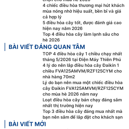
4 chiếc điều hòa thương mại hút khách
mùa nóng nhờ hiệu suất, bền bỉ và giá
cả hợp lý
5 điều hòa cây tốt, được đánh giá cao
hiện nay năm 2026
Môi chất lạnh R32
Top 4 điều hòa cây làm lạnh sâu cho
hè 2026
Điều hòa Đaikin 1 chiều
inverter
BÀI VIẾT ĐÁNG QUAN TÂM
FVA125AMVM/RZF125CYM là model điều hòa thương
TOP 4 điều hòa cây 1 chiều chạy nhất
mại đầu tiên được Daikin sử dụng môi chất lạnh Gas
tháng 5/2026 tại Điện Máy Thiên Phú
R32.
4 lý do nên lắp điều hòa cây Đaikin 1
chiều FVA125AMVM/RZF125CYM cho
nhà hàng 70m2
Lý do bạn nên mua một chiếc điều hòa
cây Đaikin FVA125AMVM/RZF125CYM
cho mùa hè 2026 năm nay
Loạt điều hòa cây bán chạy đáng sắm
nhất thị trường hiện nay
Top 3 điều hòa cây đáng mua nhất mà
bạn nên sắm để lắp đặt cho khách sạn
BÀI VIẾT MỚI