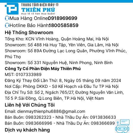
Mua Hàng Online:
0918969699
Hotline Bảo Hành:
1800585859
Hệ Thống Showroom
Tổng Kho: KCN Vĩnh Hoàng, Quận Hoàng Mai, Hà Nội
Showroom: Số 488 Hà Huy Tập, Yên Viên, Gia Lâm, Hà Nội
Showroom: Số 89A Đường Lạc Long Quân, Phường Vĩnh Phúc,
Tính năng chính
Phú Thọ
Showroom: Số 331 Nguyễn Huệ, Ninh Phong, Ninh Bình
Cánh đảo gió tự động có thể điều khiển bằng
Công Ty Cổ Phần Điện Máy Thiên Phú
remote từ xa hoặc bằng tay
MST: 0107333989
Chức năng Turbo khiến điều hòa Đaikin tủ đứng
Đăng Ký Thay Đổi Lần Thứ: 8, Ngày 05 tháng 09 năm 2024
hoạt động mạnh mẽ
Nơi Cấp: Phòng DKKD - Sở Kế Hoạch và Đầu Tư TP Hà Nội
Địa Chỉ Trụ Sở: Số 2, Ngách 765/27, Đường Nguyễn Văn Linh,
Tự động khởi động lại khi có điện trong trường
Tổ 5 P.Sài Đồng, Q.Long Biên, TP.Hà Nội, Việt Nam
hợp mất điện đột ngột
Liên hệ Với Chúng Tôi
Cài đặt hẹn giờ bằng điều khiển từ xa
Email:
dienmaythienphu6886@gmail.com
Phin lọc kháng khuẩn dạng lưới có thể tháo rời và
Bán Buôn:
0983262323
- Nhà Thầu Dự Án:
0913836633
vệ sinh dễ dàng
Bán Buôn:
0983666996
- Nhà Thầu Dự Án:
0983666996
Tự chuẩn đoán lỗi và hiển thị trên màn hình led
Dịch vụ khách hàng