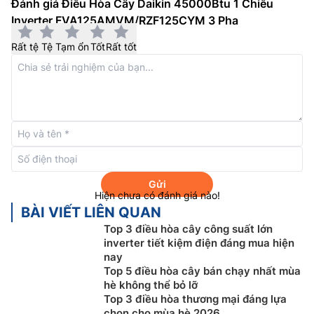
Đánh giá Điều Hòa Cây Daikin 45000Btu 1 Chiều
Inverter FVA125AMVM/RZF125CYM 3 Pha
Rất tệ
Tệ
Tạm ổn
Tốt
Rất tốt
Công nghệ inverter
Điều hòa cây
Đaikin inverter
FVA125AMVM/RZF125CYM được trang bị công nghệ
inverter tiên tiến giúp tiết kiệm điện cho người dùng,
cùng với khả năng vận hành êm ái, nâng cao tuổi thọ
Gửi
cho sản phẩm.
Hiện chưa có đánh giá nào!
BÀI VIẾT LIÊN QUAN
Top 3 điều hòa cây công suất lớn
inverter tiết kiệm điện đáng mua hiện
nay
Top 5 điều hòa cây bán chạy nhất mùa
hè không thể bỏ lỡ
Top 3 điều hòa thương mại đáng lựa
chọn cho mùa hè 2026