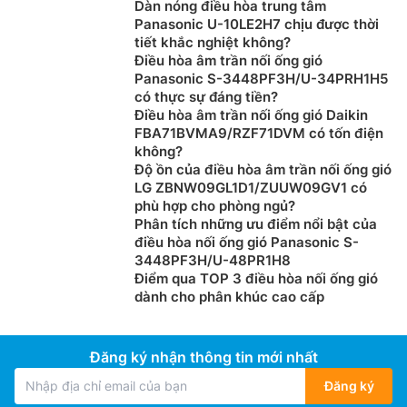
Dàn nóng điều hòa trung tâm
Panasonic U-10LE2H7 chịu được thời
tiết khắc nghiệt không?
Điều hòa âm trần nối ống gió
Gas R32 là môi chất lạnh mới nhất hiện nay được sử
Panasonic S-3448PF3H/U-34PRH1H5
dụng nhiều cho các dòng
điều hòa
cao cấp với ưu
có thực sự đáng tiền?
điểm là hiệu suất làm lạnh nhanh hơn, thân thiện với
Điều hòa âm trần nối ống gió Daikin
môi trường. Bên cạnh đó Gas R32 còn được các nước
FBA71BVMA9/RZF71DVM có tốn điện
phát triển khuyến khích sử dụng vì nó làm giảm tác
không?
Độ ồn của điều hòa âm trần nối ống gió
động đến hiện tượng nóng lên toàn cầu.
LG ZBNW09GL1D1/ZUUW09GV1 có
Nguồn điện 3 pha
phù hợp cho phòng ngủ?
Phân tích những ưu điểm nổi bật của
Máy điều hòa
tủ đứng Đaikin inverter
điều hòa nối ống gió Panasonic S-
3448PF3H/U-48PR1H8
FVA125AMVM/RZF125CYM sử dụng nguồn điện 3
Điểm qua TOP 3 điều hòa nối ống gió
pha(380 – 415 V) phù hợp với những công xưởng, nhà
dành cho phân khúc cao cấp
máy hay văn phòng công nghiệp..
Đăng ký nhận thông tin mới nhất
Đăng ký