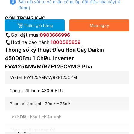
Báo giá vật tư và nhân công lắp đặt điều hòa cây(tủ
đứng)
CÒN TRONG KHO
Thêm giỏ hàng
Mua ngay
Gọi đặt mua:
0983666996
Hotline bảo hành:
1800585859
Thông số kỹ thuật Điều Hòa Cây Daikin
45000Btu 1 Chiều Inverter
FVA125AMVM/RZF125CYM 3 Pha
Model: FVA125AMVM/RZF125CYM
Công suất lạnh: 43000BTU
Phạm vi làm lạnh: 70m² – 75m²
Loại: Điều hòa 1 chiều lạnh
Công nghệ Inverter: Có