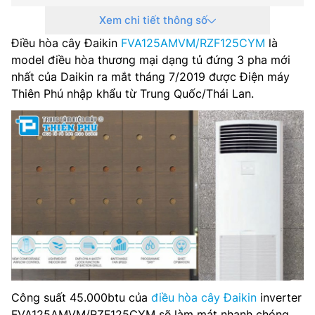
Xem chi tiết thông số
Môi chất làm lạnh: R32
Điều hòa cây Đaikin
FVA125AMVM/RZF125CYM
là
Ống đồng: Ø10 – Ø16
model điều hòa thương mại dạng tủ đứng 3 pha mới
nhất của Daikin ra mắt tháng 7/2019 được Điện máy
Điện áp vào: 3 pha – 380V
Thiên Phú nhập khẩu từ Trung Quốc/Thái Lan.
Công suất tiêu thụ trung bình: 4.480kWh
Kích thước dàn lạnh: 1850x600x350mm
Khối lượng dàn lạnh: 50kg
Kích thước dàn nóng: 990x940x320mm
Khối lượng dàn nóng: 64kg
Công suất 45.000btu của
điều hòa cây Đaikin
inverter
FVA125AMVM/RZF125CYM sẽ làm mát nhanh chóng