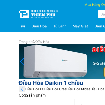
Mua Hàng Onl
Tivi
Điều Hòa
Tủ Lạnh
Máy Giặt
Điện 
Trang chủ
/
Điều Hòa
Điều Hòa Daikin 1 chiều
Điều Hòa LG
Điều Hòa Gree
Điều Hòa Midea
Điều Hòa 
Có
32
sản phẩm