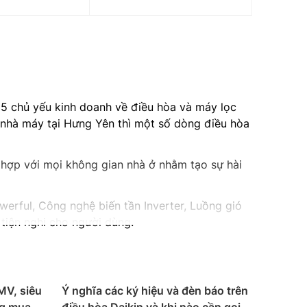
95 chủ yếu kinh doanh về điều hòa và máy lọc
 nhà máy tại Hưng Yên thì một số dòng điều hòa
t hợp với mọi không gian nhà ở nhằm tạo sự hài
erful, Công nghệ biến tần Inverter, Luồng gió
tiện nghi cho người dùng.
 mang đến sự an tâm cho khách hàng.
MV, siêu
Ý nghĩa các ký hiệu và đèn báo trên
gian và nhu cầu sử dụng khác nhau. Dưới đây là