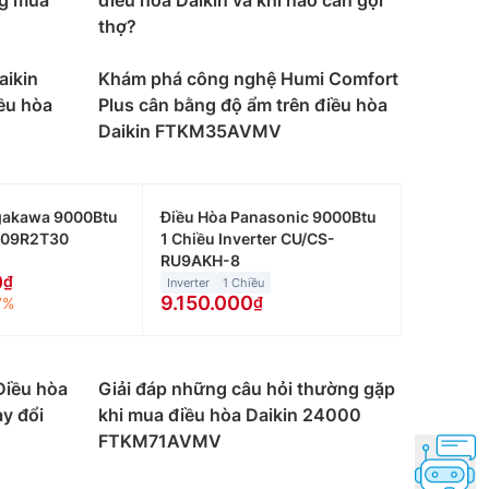
ng mua
điều hòa Daikin và khi nào cần gọi
thợ?
ng ngủ, phòng khách hay phòng làm việc nhỏ.
aikin
Khám phá công nghệ Humi Comfort
ều hòa
Plus cân bằng độ ẩm trên điều hòa
tích từ 15 đến dưới 20m2 như phòng khách,
Daikin FTKM35AVMV
n dưới 30m2 như phòng làm việc, cửa hàng hay
gakawa 9000Btu
Điều Hòa Panasonic 9000Btu
C09R2T30
1 Chiều Inverter CU/CS-
gian có diện tích từ 30 đến 40m2 như nhà
RU9AKH-8
39 triệu đồng.
0
Inverter
1 Chiều
9.150.000
7%
 ở những nơi không có mùa đông lạnh hoặc những
Điều hòa
Giải đáp những câu hỏi thường gặp
y đổi
khi mua điều hòa Daikin 24000
 thể làm ấm trong mùa đông. Giá thành cao hơn
FTKM71AVMV