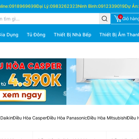
ine:
0918969699
Đại Lý:
0983262323
Ninh Bình:
0912339019
Dự Án:
0
Giỏ hàn
Gia Dụng
Tủ Đông
Thiết Bị Nhà Bếp
Thiết Bị Âm Than
Daikin
Điều Hòa Casper
Điều Hòa Panasonic
Điều Hòa Mitsubishi
Điều 