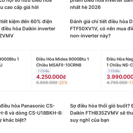
 cơ hội sở hữu điều hòa
phẩm điều hòa inverter đá
 Daikin phù hợp với căn phòng của mình:
 cao cấp giá hời
nhất hè 2026
btu phù hợp với những không gian nhỏ dưới 15m2 như phò
 triệu đồng đến 14 triệu đồng/máy.
 tiết kiệm đến 60% điện
Đánh giá chi tiết điều hòa D
 điều hòa Daikin inverter
FTF50XV1V, có nên mua đi
00btu thường được lắp đặt cho những không gian có diện 
0ZVMV
non-inverter này?
tu giao động từ 9 triệu đến 17 triệu đồng.
00btu phù hợp với những không gian có diện tích từ 20 đế
ao động từ 14 triệu đến 28 triệu đồng.
9000Btu 1
Điều Hòa Midea 9000Btu 1
Điều Hòa Na
U
Chiều MSAFII-10CRN8
1 Chiều NS-
 hòa Daikin 22000btu-24000btu phù hợp với những không 
1 Chiều
1 Chiều
 hòa Daikin 22000btu-24000btu giao động từ 22 triệu đến 
4.250.000
3.990.00
5.690.000
-25%
4.790.000
-1
Daikin theo loại điều hòa như:
n 1 chiều thì chỉ có tính năng làm lạnh, phù hợp sử dụng
ông.
 điều hòa Panasonic CS-
Sợ điều hòa thổi gió buốt? 
-8 và dòng CS-U18BKH-8:
Daikin FTHB35ZVMV sẽ tha
in 2 chiều vừa có khả năng làm lạnh trong mùa hè, vừa có
ự khác biệt?
suy nghĩ của bạn
hững nơi có cả mùa đông và mùa hè.