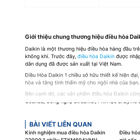
Giới thiệu chung thương hiệu điều hòa Dai
Daikin là một thương hiệu điều hòa hàng đầu tr
không khí. Trước đây,
điều hòa Daikin
được nhập 
dân dụng đã được sản xuất tại Việt Nam.
Điều Hòa Daikin 1 chiều sở hữu thiết kế hiện đạ
hòa và tăng tính thẩm mỹ cho ngôi nhà của bạn.
Bên cạnh đó, các sản phẩm điều hòa Đaikin cũng
Coanda, Công nghệ Streamer, Phin lọc Enzyme B
Với chế độ bảo hành lâu dài 1 năm cho máy cùn
BÀI VIẾT LIÊN QUAN
Phân loại các dòng điều hòa Daikin theo cô
Kinh nghiệm mua điều hòa Daikin
Điều hò
Dòng sản phẩm
điều hòa Daikin giá rẻ
được phân