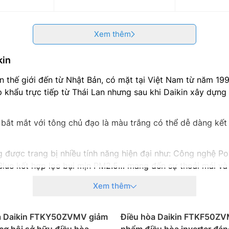
Xem thêm
kin
ên thế giới đến từ Nhật Bản, có mặt tại Việt Nam từ năm 19
khẩu trực tiếp từ Thái Lan nhưng sau khi Daikin xây dựng
i, bắt mắt với tông chủ đạo là màu trắng có thể dễ dàng kế
 được trang bị nhiều tính năng hiện đại như: Công nghệ Pow
lue kết hợp lọc bụi mịn PM2.5… mang đến sự thoải mái và 
g điều khiển từ xa và 5 năm cho máy nén của Daikin cũng
Xem thêm
ng suất:
a Daikin FTKY50ZVMV giảm
Điều hòa Daikin FTKF50ZV
 loại theo công suất và tính năng, phù hợp với các không 