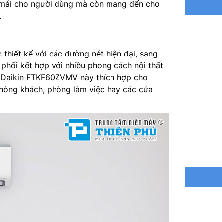
ải mái cho người dùng mà còn mang đến cho
Điện năn
.
Công ngh
Môi chất
hiết kế với các đường nét hiện đại, sang
 phối kết hợp với nhiều phong cách nội thất
Kích thư
a Daikin FTKF60ZVMV này thích hợp cho
hòng khách, phòng làm việc hay các cửa
Trọng lư
Kích th
Trọng lư
Kích thư
Nơi sản 
Hãng sản