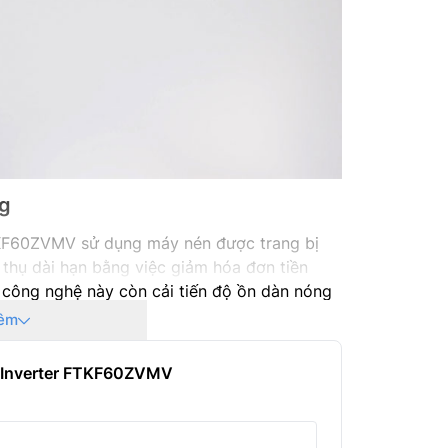
Năm ra 
ng
60ZVMV sử dụng máy nén được trang bị
u thụ dài hạn bằng việc giảm hóa đơn tiền
, công nghệ này còn cải tiến độ ồn dàn nóng
iệt độ ổn điện và đạt công suất tối ưu.
êm
u Inverter FTKF60ZVMV