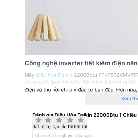
Công nghệ inverter tiết kiệm điện nă
Máy
điều hòa Daikin
22000btu FTKF60ZVMV/RKF
công nghệ Inverter giúp tiết kiệm điện năng tiê
điện và thu hồi chi phí đầu tư ban đầu. Hơn nữa
và dàn lạnh giúp máy hoạt động êm ái, duy trì nh
Xem th
Đánh giá Điều Hòa Daikin 22000Btu 1 Chiề
Rất tệ
Tệ
Tạm ổn
Tốt
Rất tốt