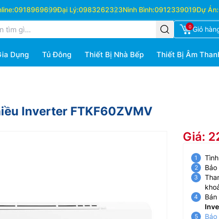
ine:
0918969699
Đại Lý:
0983262323
Ninh Bình:
0912339019
Dự Án:
0
Giỏ hàn
Gia Dụng
Tủ Đông
Thiết Bị Nhà Bếp
Thiết Bị Âm Than
hiều Inverter FTKF60ZVMV
Giá: 
Tình
Bảo
Than
kho
Bán 
Inv
Báo 