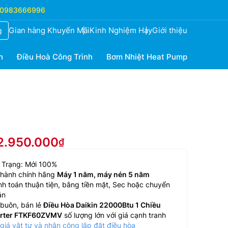
0983666996
Gian hàng Khuyến Mãi
Kinh Nghiệm Hay
Giới thiệu
g
h
Điều Hoà Công Trình
Bơm Nhiệt Heat Pump
22.950.000
 Trạng: Mới 100%
 hành chính hãng
Máy 1 năm, máy nén 5 năm
h toán thuận tiện, bằng tiền mặt, Sec hoặc chuyển
ản
buôn, bán lẻ
Điều Hòa Daikin 22000Btu 1 Chiều
erter FTKF60ZVMV
số lượng lớn với giá cạnh tranh
giá vật tư và nhân công lắp đặt điều hòa