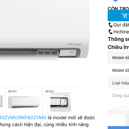
CÒN TRO
Gọi đặ
Hotlin
Thông số
Chiều I
Model d
Model d
Loại máy
Công suấ
Diện tíc
60ZVMV/RKF60ZVMV
là model mới sẽ được
Nguồn đi
hong cách hiện đại, cùng nhiều tính năng