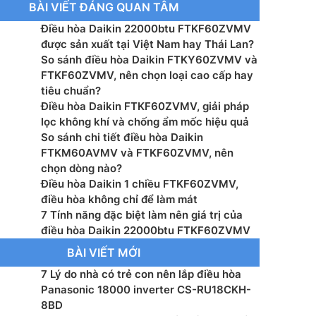
BÀI VIẾT ĐÁNG QUAN TÂM
g tiêu thụ (Cao/thấp): 2060/635 kW
Điều hòa Daikin 22000btu FTKF60ZVMV
ệ inverter: Có
được sản xuất tại Việt Nam hay Thái Lan?
So sánh điều hòa Daikin FTKY60ZVMV và
 lạnh: R32
FTKF60ZVMV, nên chọn loại cao cấp hay
tiêu chuẩn?
ớc dàn lạnh (CxRxS): 286 x 770 x 244 mm
Điều hòa Daikin FTKF60ZVMV, giải pháp
lọc không khí và chống ẩm mốc hiệu quả
ợng dàn lạnh: 8 kg
So sánh chi tiết điều hòa Daikin
FTKM60AVMV và FTKF60ZVMV, nên
ước dàn nóng (CxRxS): 595 x 845 x 300 mm
chọn dòng nào?
Điều hòa Daikin 1 chiều FTKF60ZVMV,
ợng dàn nóng: 35 kg
điều hòa không chỉ để làm mát
7 Tính năng đặc biệt làm nên giá trị của
ớc đường ống (lỏng/gas): – mm
điều hòa Daikin 22000btu FTKF60ZVMV
BÀI VIẾT MỚI
xuất: Việt Nam
7 Lý do nhà có trẻ con nên lắp điều hòa
Panasonic 18000 inverter CS-RU18CKH-
 xuất: Daikin
8BD