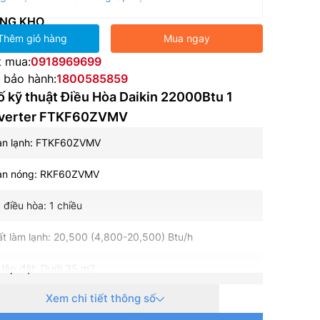
NG KHO
Thêm giỏ hàng
Mua ngay
t mua:
0918969699
e bảo hành:
1800585859
 kỹ thuật Điều Hòa Daikin 22000Btu 1
nverter FTKF60ZVMV
àn lạnh: FTKF60ZVMV
àn nóng: RKF60ZVMV
 điều hòa: 1 chiều
t làm lạnh: 20,500 (4,800-20,500) Btu/h
h lắp đặt: Dưới 35 m2
Xem chi tiết thông số
ện: 1 pha, 220-240 V, 50-60 Hz