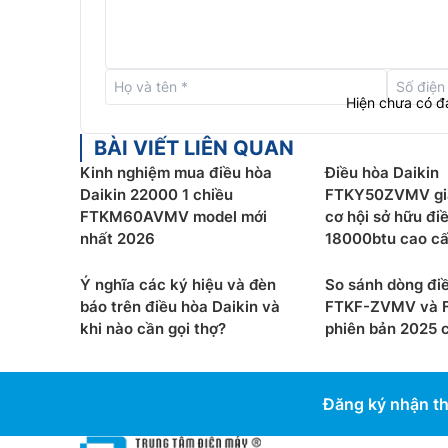
Hiện chưa có đ
BÀI VIẾT LIÊN QUAN
Kinh nghiệm mua điều hòa
Điều hòa Daikin
Daikin 22000 1 chiều
FTKY50ZVMV giả
FTKM60AVMV model mới
cơ hội sở hữu đi
nhất 2026
18000btu cao cấp
Ý nghĩa các ký hiệu và đèn
So sánh dòng điề
báo trên điều hòa Daikin và
FTKF-ZVMV và 
khi nào cần gọi thợ?
phiên bản 2025 có
Công nghệ Streamer
Điều hòa Daikin inverter
FTKF60ZVMV được trang
Daikin giúp loại bỏ hiệu quả nấm mốc, vi khuẩn, 
Đăng ký nhận th
hại có trong không khí từ đó mang lại cho người