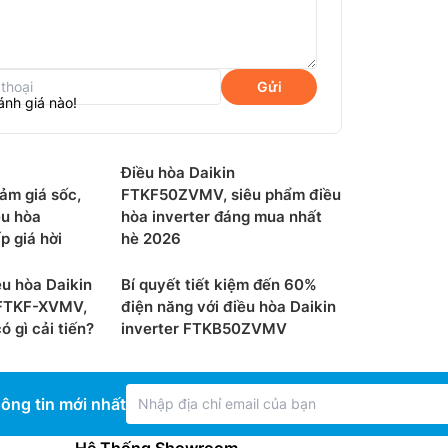
Gửi
ánh giá nào!
Điều hòa Daikin
m giá sốc,
FTKF50ZVMV, siêu phẩm điều
ều hòa
hòa inverter đáng mua nhất
 giá hời
hè 2026
u hòa Daikin
Bí quyết tiết kiệm đến 60%
FTKF-XVMV,
điện năng với điều hòa Daikin
 gì cải tiến?
inverter FTKB50ZVMV
 bị công nghệ Streamer độc quyền của
vi rút, chất gây dị ứng Và hơn 60 loại khí độc
ông tin mới nhất
 dùng không gian trong lành nhất.
Hệ Thống Showroom