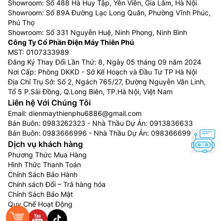
Showroom: Số 488 Hà Huy Tập, Yên Viên, Gia Lâm, Hà Nội
Showroom: Số 89A Đường Lạc Long Quân, Phường Vĩnh Phúc,
Phú Thọ
Showroom: Số 331 Nguyễn Huệ, Ninh Phong, Ninh Bình
Công Ty Cổ Phần Điện Máy Thiên Phú
MST: 0107333989
Đăng Ký Thay Đổi Lần Thứ: 8, Ngày 05 tháng 09 năm 2024
Nơi Cấp: Phòng DKKD - Sở Kế Hoạch và Đầu Tư TP Hà Nội
Địa Chỉ Trụ Sở: Số 2, Ngách 765/27, Đường Nguyễn Văn Linh,
Tổ 5 P.Sài Đồng, Q.Long Biên, TP.Hà Nội, Việt Nam
Liên hệ Với Chúng Tôi
Email:
dienmaythienphu6886@gmail.com
Bán Buôn:
0983262323
- Nhà Thầu Dự Án:
0913836633
Bán Buôn:
0983666996
- Nhà Thầu Dự Án:
0983666996
Dịch vụ khách hàng
Phương Thức Mua Hàng
Hình Thức Thanh Toán
Chính Sách Bảo Hành
Chính sách Đổi – Trả hàng hóa
Chính Sách Bảo Mật
Quy Chế Hoạt Động