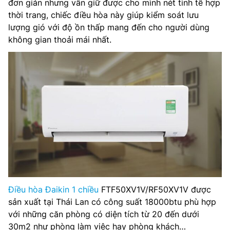
đơn giản nhưng vẫn giữ được cho mình nét tinh tế hợp
thời trang, chiếc điều hòa này giúp kiểm soát lưu
Điện áp vào: 1 pha – 220V
lượng gió với độ ồn thấp mang đến cho người dùng
không gian thoải mái nhất.
Công suất tiêu thụ trung bình: 1.524 kW
Kích thước khối trong nhà: 290 x 1050 x 238mm (12kg)
Kích thước khối ngoài trời: 595 x 845 x 300mm (37kg)
Xuất xứ: Thái Lan
Điều hòa Đaikin 1 chiều
FTF50XV1V/RF50XV1V được
sản xuất tại Thái Lan có công suất 18000btu phù hợp
với những căn phòng có diện tích từ 20 đến dưới
30m2 như phòng làm việc hay phòng khách…