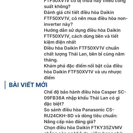
FTF50XV1V có bị thừa hay thiếu công
với việc tiết kiệm điện năng một cách đáng kể. Ngoài
suất không?
Đánh giá chi tiết điều hòa Daikin
ra, gas R32 rất thân thiện với môi trường
FTF50XV1V, có nên mua điều hòa non-
inverter này?
Hướng dẫn sử dụng điều hòa Daikin
FTF50XV1V, cách dùng bền và tiết
kiệm điện nhất
Điều hòa Daikin FTF50XV1V chuẩn
chất lượng Thái Lan, bền bỉ cùng năm
tháng.
Khám phá đặc điểm nổi bật của điều
hòa Daikin FTF50XV1V và ưu nhược
điểm
BÀI VIẾT MỚI
Chế độ bảo hành điều hòa Casper SC-
09FB36A nhập khẩu Thái Lan có gì
Tản nhiệt chống ăn mòn
đặc biệt?
So sánh điều hòa Panasonic CS-
Bề mặt cánh tản nhiệt dàn nóng
Daikin
RU24CKH-8D và dòng tiêu chuẩn:
FTF50XV1V/RF50XV1V được phủ lớp nhựa acrylic làm
Nâng cấp nào đáng giá?
tăng cường khả năng chống lại mưa axít và hơi muối.
Chọn điều hòa Daikin FTKY35ZVMV
Kế đến là lớp màng có khả năng thấm nước có tác