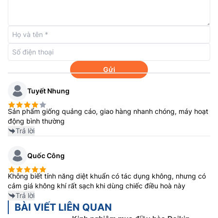
Điều khiển luồng gió thông minh
Với cửa gió lơn,
điều hòa Đaikin 18000btu
1 chiều
Gửi
FTF50XV1V/RF50XV1V giúp bạn tận hưởng cảm giác
mát lạnh tức thì ngay khi nhấn nút mở máy trên điều
Tuyết Nhung
khiển. Bên cạnh đó, người dùng có thể dễ dàng thay
đổi hướng gió theo các hướng mong muốn bằng nút
Sản phẩm giống quảng cáo, giao hàng nhanh chóng, máy hoạt
Swing trên điều khiển từ xa.
động bình thường
Trả lời
Quốc Công
Không biết tính năng diệt khuẩn có tác dụng không, nhưng có
cảm giá không khí rất sạch khi dùng chiếc điều hoà này
Trả lời
BÀI VIẾT LIÊN QUAN