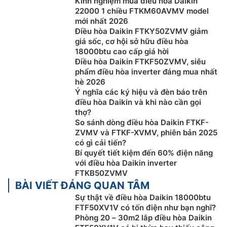
Kinh nghiệm mua điều hòa Daikin
22000 1 chiều FTKM60AVMV model
mới nhất 2026
Điều hòa Daikin FTKY50ZVMV giảm
giá sốc, cơ hội sở hữu điều hòa
18000btu cao cấp giá hời
Điều hòa Daikin FTKF50ZVMV, siêu
phẩm điều hòa inverter đáng mua nhất
hè 2026
Ý nghĩa các ký hiệu và đèn báo trên
điều hòa Daikin và khi nào cần gọi
thợ?
So sánh dòng điều hòa Daikin FTKF-
ZVMV và FTKF-XVMV, phiên bản 2025
có gì cải tiến?
Bí quyết tiết kiệm đến 60% điện năng
với điều hòa Daikin inverter
Môi chất lạnh R32
FTKB50ZVMV
BÀI VIẾT ĐÁNG QUAN TÂM
Máy
điều hòa Đaikin giá rẻ
FTF50XV1V/RF50XV1V này
Sự thật về điều hòa Daikin 18000btu
sử dụng môi chất lạnh R32 mới nhất hiện nay. Gas R32
FTF50XV1V có tốn điện như bạn nghĩ?
đem đến hiệu suất làm lạnh cao hơn khoảng 1.6 lần so
Phòng 20 – 30m2 lắp điều hòa Daikin
với gas R410A, gấp 6.1 lần so với gas R22, đồng nghĩa