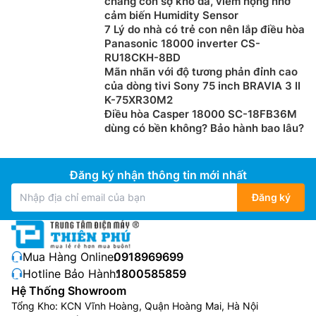
chẳng còn sợ khô da, viêm họng nhờ
cảm biến Humidity Sensor
dụng chống rỉ sét gây ra do nước đọng.
7 Lý do nhà có trẻ con nên lắp điều hòa
Panasonic 18000 inverter CS-
RU18CKH-8BD
Mãn nhãn với độ tương phản đỉnh cao
của dòng tivi Sony 75 inch BRAVIA 3 II
K-75XR30M2
Điều hòa Casper 18000 SC-18FB36M
dùng có bền không? Bảo hành bao lâu?
Đăng ký nhận thông tin mới nhất
Đăng ký
Mua Hàng Online:
0918969699
Hotline Bảo Hành:
1800585859
Hệ Thống Showroom
Tổng Kho: KCN Vĩnh Hoàng, Quận Hoàng Mai, Hà Nội