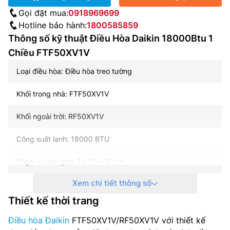
Gọi đặt mua:
0918969699
Hotline bảo hành:
1800585859
Thông số kỹ thuật Điều Hòa Daikin 18000Btu 1
Chiều FTF50XV1V
Loại điều hòa: Điều hòa treo tường
Khối trong nhà: FTF50XV1V
Khối ngoài trời: RF50XV1V
Công suất lạnh: 18000 BTU
Phạm vi làm lạnh: Từ 20 – 30 m²
Xem chi tiết thông số
Chiều Điều hòa: 1 Chiều Lạnh
Thiết kế thời trang
Công nghệ Inverter: Không Có
Điều hòa Đaikin
FTF50XV1V/RF50XV1V với thiết kế
Môi chất làm lạnh: Gas R32