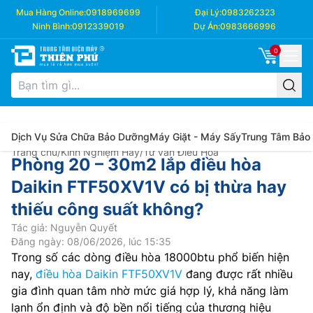
Mua Hàng Online:
0918969699
Đại Lý:
0983262323
Ninh Bình:
0912339019
Dự Án:
0983666996
0
Dịch Vụ Sửa Chữa Bảo Dưỡng
Máy Giặt - Máy Sấy
Trung Tâm Bảo
Trang chủ
/
Kinh Nghiệm Hay
/
Tư vấn Điều Hòa
Phòng 20 – 30m2 lắp điều hòa
Daikin FTF50XV1V có bị thừa hay
thiếu công suất không?
Tác giả: Nguyễn Quyết
Đăng ngày: 08/06/2026, lúc 15:35
Trong số các dòng điều hòa 18000btu phổ biến hiện
nay,
điều hòa Daikin FTF50XV1V
đang được rất nhiều
gia đình quan tâm nhờ mức giá hợp lý, khả năng làm
lạnh ổn định và độ bền nổi tiếng của thương hiệu