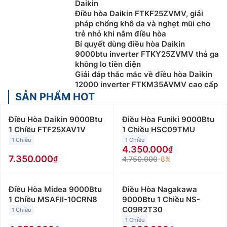
Daikin
Điều hòa Daikin FTKF25ZVMV, giải
pháp chống khô da và nghẹt mũi cho
trẻ nhỏ khi nằm điều hòa
Bí quyết dùng điều hòa Daikin
9000btu inverter FTKY25ZVMV thả ga
không lo tiền điện
Giải đáp thắc mắc về điều hòa Daikin
12000 inverter FTKM35AVMV cao cấp
SẢN PHẨM HOT
Điều Hòa Daikin 9000Btu
Điều Hòa Funiki 9000Btu
1 Chiều FTF25XAV1V
1 Chiều HSC09TMU
1 Chiều
1 Chiều
4.350.000
7.350.000
4.750.000
-8%
Điều Hòa Midea 9000Btu
Điều Hòa Nagakawa
1 Chiều MSAFII-10CRN8
9000Btu 1 Chiều NS-
C09R2T30
1 Chiều
1 Chiều