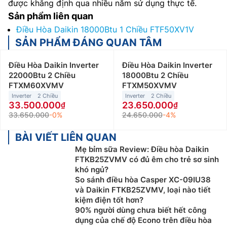
được khẳng định qua nhiều năm sử dụng thực tế.
Sản phẩm liên quan
Điều Hòa Daikin 18000Btu 1 Chiều FTF50XV1V
SẢN PHẨM ĐÁNG QUAN TÂM
Điều Hòa Daikin Inverter
Điều Hòa Daikin Inverter
22000Btu 2 Chiều
18000Btu 2 Chiều
FTXM60XVMV
FTXM50XVMV
Inverter
2 Chiều
Inverter
2 Chiều
33.500.000
23.650.000
33.650.000
-0%
24.650.000
-4%
BÀI VIẾT LIÊN QUAN
Mẹ bỉm sữa Review: Điều hòa Daikin
FTKB25ZVMV có đủ êm cho trẻ sơ sinh
khó ngủ?
So sánh điều hòa Casper XC-09IU38
và Daikin FTKB25ZVMV, loại nào tiết
kiệm điện tốt hơn?
90% người dùng chưa biết hết công
dụng của chế độ Econo trên điều hòa