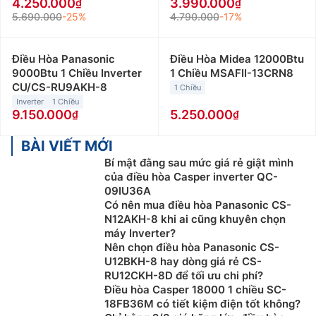
4.250.000
3.990.000
5.690.000
-25%
4.790.000
-17%
Điều Hòa Panasonic
Điều Hòa Midea 12000Btu
9000Btu 1 Chiều Inverter
1 Chiều MSAFII-13CRN8
CU/CS-RU9AKH-8
1 Chiều
Inverter
1 Chiều
9.150.000
5.250.000
BÀI VIẾT MỚI
Bí mật đằng sau mức giá rẻ giật mình
của điều hòa Casper inverter QC-
09IU36A
Có nên mua điều hòa Panasonic CS-
N12AKH-8 khi ai cũng khuyên chọn
máy Inverter?
Nên chọn điều hòa Panasonic CS-
U12BKH-8 hay dòng giá rẻ CS-
RU12CKH-8D để tối ưu chi phí?
Điều hòa Casper 18000 1 chiều SC-
18FB36M có tiết kiệm điện tốt không?