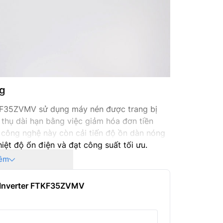
Năm ra 
ng
35ZVMV sử dụng máy nén được trang bị
u thụ dài hạn bằng việc giảm hóa đơn tiền
, công nghệ này còn cải tiến độ ồn dàn nóng
iệt độ ổn điện và đạt công suất tối ưu.
êm
u Inverter FTKF35ZVMV