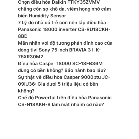
Chọn điều hòa Daikin FTKY35ZVMV
mắt: 2025
chẳng còn sợ khô da, viêm họng nhờ cảm
biến Humidity Sensor
7 Lý do nhà có trẻ con nên lắp điều hòa
Panasonic 18000 inverter CS-RU18CKH-
8BD
Mãn nhãn với độ tương phản đỉnh cao của
dòng tivi Sony 75 inch BRAVIA 3 II K-
75XR30M2
Điều hòa Casper 18000 SC-18FB36M
dùng có bền không? Bảo hành bao lâu?
Sự thật về điều hòa Casper 9000btu JC-
09IU36: Giá dưới 5 triệu liệu có bền
không?
Chế độ Powerful trên điều hòa Panasonic
CS-N18AKH-8 làm mát nhanh cỡ nào?