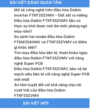
BÀI VIẾT ĐÁNG QUAN TÂM
g tiêu thụ (Cao/thấp): 1,260/370 kW
Mổ xẻ công nghệ trên điều hòa Daikin
ệ inverter: Có
inverter FTKF35ZVMV – Đắt xắt ra miếng
Điều hòa Daikin FTKF35ZVMV liệu có
 lạnh: R32
thực sự khử được mùi ẩm mốc phòng ngủ
mùa nồm?
ớc dàn lạnh (CxRxS): 286 x 770 x 244 mm
So sánh hai model điều hòa Daikin
FTKM35AVMV và FTKF35ZVMV có điểm
ợng dàn lạnh: 8 kg
gì khác biệt?
Tìm mua điều hòa bền bỉ, tham khảo ngay
ước dàn nóng (CxRxS): 418 x 695 x 244 mm
điều hòa Daikin FTKF35ZVMV với công
nghệ Super PCB
ợng dàn nóng: 19 kg
Điều hòa Daikin FTKF35ZVMV, bảo vệ bo
mạch siêu bền bỉ với công nghệ Super PCB
ớc đường ống (lỏng/gas): – mm
mới nhất
An tâm tuyệt đối với khả năng chịu tải
xuất: Việt Nam
vượt trội của điều hòa Daikin
FTKF35ZVMV
 xuất: Daikin
BÀI VIẾT MỚI