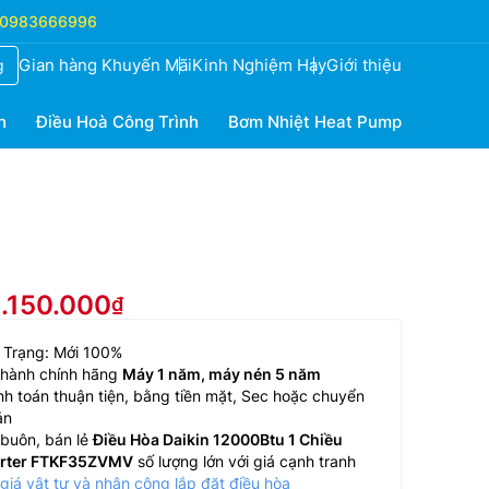
0983666996
Gian hàng Khuyến Mãi
Kinh Nghiệm Hay
Giới thiệu
g
h
Điều Hoà Công Trình
Bơm Nhiệt Heat Pump
1.150.000
 Trạng: Mới 100%
 hành chính hãng
Máy 1 năm, máy nén 5 năm
h toán thuận tiện, bằng tiền mặt, Sec hoặc chuyển
ản
buôn, bán lẻ
Điều Hòa Daikin 12000Btu 1 Chiều
erter FTKF35ZVMV
số lượng lớn với giá cạnh tranh
giá vật tư và nhân công lắp đặt điều hòa