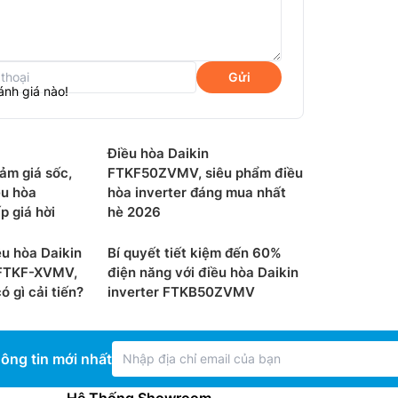
Gửi
ánh giá nào!
Điều hòa Daikin
m giá sốc,
FTKF50ZVMV, siêu phẩm điều
ều hòa
hòa inverter đáng mua nhất
 giá hời
hè 2026
u hòa Daikin
Bí quyết tiết kiệm đến 60%
FTKF-XVMV,
điện năng với điều hòa Daikin
 gì cải tiến?
inverter FTKB50ZVMV
 bị công nghệ Streamer độc quyền của
vi rút, chất gây dị ứng Và hơn 60 loại khí độc
 dùng không gian trong lành nhất.
ông tin mới nhất
Hệ Thống Showroom