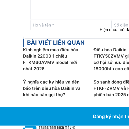
Hiện chưa có đ
BÀI VIẾT LIÊN QUAN
Kinh nghiệm mua điều hòa
Điều hòa Daikin
Daikin 22000 1 chiều
FTKY50ZVMV giả
FTKM60AVMV model mới
cơ hội sở hữu đi
nhất 2026
18000btu cao cấp
Ý nghĩa các ký hiệu và đèn
So sánh dòng điề
Công nghệ Streamer
báo trên điều hòa Daikin và
FTKF-ZVMV và 
khi nào cần gọi thợ?
phiên bản 2025 có
Điều hòa Daikin inverter
FTKF35ZVMV được trang
Daikin giúp loại bỏ hiệu quả nấm mốc, vi khuẩn, 
hại có trong không khí từ đó mang lại cho người
Đăng ký nhận th