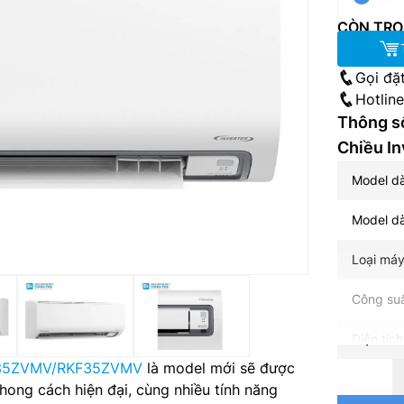
CÒN TRO
Gọi đặ
Hotlin
Thông số
Chiều I
Model d
Model d
Loại máy
Công suấ
Diện tíc
35ZVMV/RKF35ZVMV
là model mới sẽ được
Nguồn đi
hong cách hiện đại, cùng nhiều tính năng