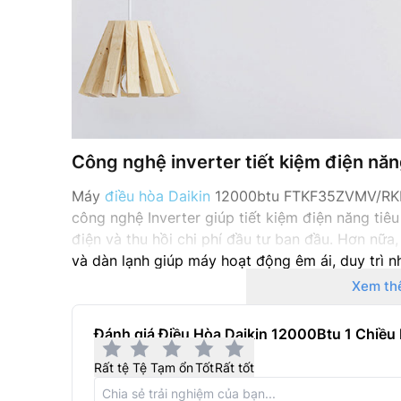
Công nghệ inverter tiết kiệm điện nă
Máy
điều hòa Daikin
12000btu FTKF35ZVMV/RKF
công nghệ Inverter giúp tiết kiệm điện năng tiê
điện và thu hồi chi phí đầu tư ban đầu. Hơn nữa
và dàn lạnh giúp máy hoạt động êm ái, duy trì nh
Xem th
Đánh giá Điều Hòa Daikin 12000Btu 1 Chiề
Rất tệ
Tệ
Tạm ổn
Tốt
Rất tốt