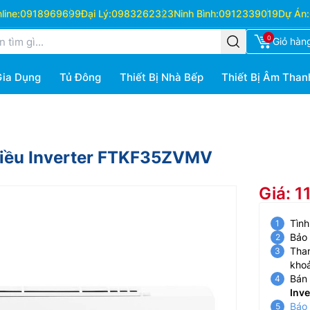
ine:
0918969699
Đại Lý:
0983262323
Ninh Bình:
0912339019
Dự Án:
0
Giỏ hàn
Gia Dụng
Tủ Đông
Thiết Bị Nhà Bếp
Thiết Bị Âm Than
hiều Inverter FTKF35ZVMV
Giá: 1
Tình
Bảo
Than
kho
Bán 
Inv
Báo 