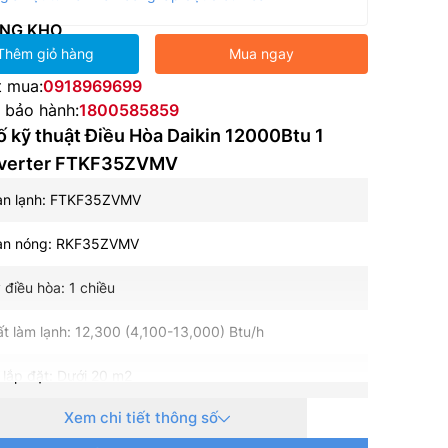
NG KHO
Thêm giỏ hàng
Mua ngay
t mua:
0918969699
e bảo hành:
1800585859
 kỹ thuật Điều Hòa Daikin 12000Btu 1
nverter FTKF35ZVMV
àn lạnh: FTKF35ZVMV
àn nóng: RKF35ZVMV
 điều hòa: 1 chiều
t làm lạnh: 12,300 (4,100-13,000) Btu/h
h lắp đặt: Dưới 20 m2
Xem chi tiết thông số
ện: 1 pha, 220-240 V, 50-60 Hz