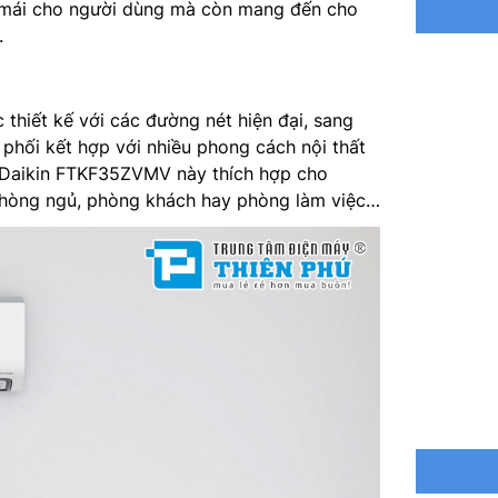
ải mái cho người dùng mà còn mang đến cho
Điện năn
.
Công ngh
Môi chất
hiết kế với các đường nét hiện đại, sang
 phối kết hợp với nhiều phong cách nội thất
Kích thư
a Daikin FTKF35ZVMV này thích hợp cho
phòng ngủ, phòng khách hay phòng làm việc…
Trọng lư
Kích th
Trọng lư
Kích thư
Nơi sản 
Hãng sản