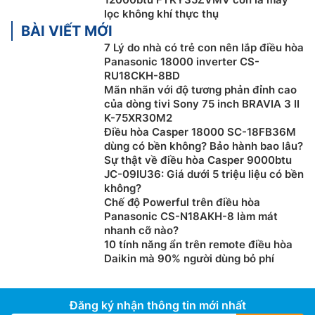
lọc không khí thực thụ
BÀI VIẾT MỚI
7 Lý do nhà có trẻ con nên lắp điều hòa
Panasonic 18000 inverter CS-
RU18CKH-8BD
Mãn nhãn với độ tương phản đỉnh cao
của dòng tivi Sony 75 inch BRAVIA 3 II
K-75XR30M2
Điều hòa Casper 18000 SC-18FB36M
dùng có bền không? Bảo hành bao lâu?
Cảm biến độ ẩm Humidity Sensor
Sự thật về điều hòa Casper 9000btu
JC-09IU36: Giá dưới 5 triệu liệu có bền
Với cảm biến ẩm – Humididy Sensor bên trong dàn
không?
lạnh giúp giúp tăng cường khả năng khử ẩm và làm
Chế độ Powerful trên điều hòa
lạnh nhanh hơn 25% so với dòng mày thông thường,
Panasonic CS-N18AKH-8 làm mát
nhanh cỡ nào?
giúp mang lại cảm giác thoải mái tối đa ngay khi thời
10 tính năng ẩn trên remote điều hòa
tiết oi bức. Bằng cảm biến độ ẩm, công suất của máy
Daikin mà 90% người dùng bỏ phí
điều hòa không khí có thể được duy trì để giữ sự thoải
mái liên tục.
Đăng ký nhận thông tin mới nhất