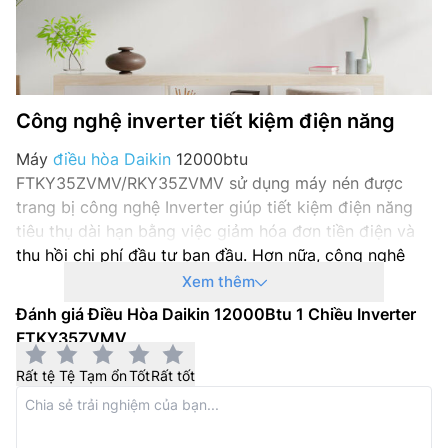
Công nghệ inverter tiết kiệm điện năng
Máy
điều hòa Daikin
12000btu
FTKY35ZVMV/RKY35ZVMV sử dụng máy nén được
trang bị công nghệ Inverter giúp tiết kiệm điện năng
tiêu thụ dài hạn bằng việc giảm hóa đơn tiền điện và
thu hồi chi phí đầu tư ban đầu. Hơn nữa, công nghệ
này còn cải tiến độ ồn dàn nóng và dàn lạnh giúp máy
Xem thêm
hoạt động êm ái, duy trì nhiệt độ ổn điện và đạt công
Đánh giá Điều Hòa Daikin 12000Btu 1 Chiều Inverter
suất tối ưu.
FTKY35ZVMV
Rất tệ
Tệ
Tạm ổn
Tốt
Rất tốt