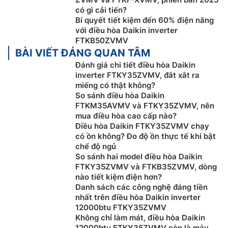
có gì cải tiến?
Bí quyết tiết kiệm đến 60% điện năng
với điều hòa Daikin inverter
FTKB50ZVMV
BÀI VIẾT ĐÁNG QUAN TÂM
Đánh giá chi tiết điều hòa Daikin
inverter FTKY35ZVMV, đắt xắt ra
miếng có thật không?
Tích hợp bộ điều khiển qua Wifi
So sánh điều hòa Daikin
FTKM35AVMV và FTKY35ZVMV, nên
Dễ dàng sử dụng máy
điều hòa Daikin 1 chiều
mua điều hòa cao cấp nào?
FTKY35ZVMV cho dù bạn đang ở đâu trên thế giới, với
Điều hòa Daikin FTKY35ZVMV chạy
WIFI tích hợp, bạn có thể điều khiển máy điều hòa
có ồn không? Đo độ ồn thực tế khi bật
chế độ ngủ
không khí của mình bất cứ lúc nào và bất cứ nơi đâu
So sánh hai model điều hòa Daikin
bằng điện thoại thông minh. Bằng cách kết nối máy
FTKY35ZVMV và FTKB35ZVMV, dòng
điều hòa không khí qua Wi-Fi, máy điều hòa không khí
nào tiết kiệm điện hơn?
có thể được điều khiển thông qua Ứng dụng điều
Danh sách các công nghệ đáng tiền
khiển di động Daikin.
nhất trên điều hòa Daikin inverter
12000btu FTKY35ZVMV
Không chỉ làm mát, điều hòa Daikin
12000btu FTKY35ZVMV còn là máy