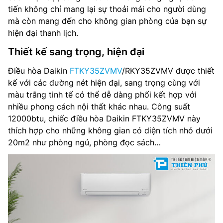
tiến không chỉ mang lại sự thoải mái cho người dùng
Môi chất lạnh: R32
mà còn mang đến cho không gian phòng của bạn sự
hiện đại thanh lịch.
Kích thước dàn lạnh (CxRxS): 300 x 838 x 240 mm
Thiết kế sang trọng, hiện đại
Trọng lượng dàn lạnh: 11 kg
Điều hòa Daikin
FTKY35ZVMV
/RKY35ZVMV được thiết
Kích thước dàn nóng (CxRxS): 550 x 675 x 284 mm
kế với các đường nét hiện đại, sang trọng cùng với
màu trắng tinh tế có thể dễ dàng phối kết hợp với
Trọng lượng dàn nóng: 25 kg
nhiều phong cách nội thất khác nhau. Công suất
12000btu, chiếc điều hòa Daikin FTKY35ZVMV này
Kích thước đường ống (lỏng/gas): – mm
thích hợp cho những không gian có diện tích nhỏ dưới
20m2 như phòng ngủ, phòng đọc sách…
Nơi sản xuất: Việt Nam
Hãng sản xuất: Daikin
Năm ra mắt: 2025