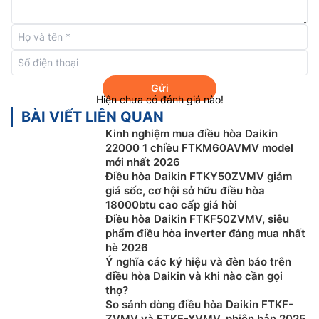
Gửi
Hiện chưa có đánh giá nào!
BÀI VIẾT LIÊN QUAN
Kinh nghiệm mua điều hòa Daikin
Công nghệ Streamer
22000 1 chiều FTKM60AVMV model
mới nhất 2026
Điều hòa Daikin inverter
FTKY35ZVMV được trang bị
Điều hòa Daikin FTKY50ZVMV giảm
giá sốc, cơ hội sở hữu điều hòa
công nghệ Streamer độc quyền của Daikin giúp loại
18000btu cao cấp giá hời
bỏ hiệu quả nấm mốc, vi khuẩn, vi rút, chất gây dị ứng
Điều hòa Daikin FTKF50ZVMV, siêu
Và hơn 60 loại khí độc hại có trong không khí từ đó
phẩm điều hòa inverter đáng mua nhất
mang lại cho người dùng không gian trong lành nhất.
hè 2026
Ý nghĩa các ký hiệu và đèn báo trên
điều hòa Daikin và khi nào cần gọi
thợ?
So sánh dòng điều hòa Daikin FTKF-
ZVMV và FTKF-XVMV, phiên bản 2025