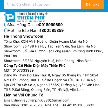
Đăng ký
Mua Hàng Online:
0918969699
Hotline Bảo Hành:
1800585859
Hệ Thống Showroom
Tổng Kho: KCN Vĩnh Hoàng, Quận Hoàng Mai, Hà Nội
Showroom: Số 488 Hà Huy Tập, Yên Viên, Gia Lâm, Hà Nội
Showroom: Số 89A Đường Lạc Long Quân, Phường Vĩnh Phúc,
Phú Thọ
Luồng gió 3 chiều
Showroom: Số 331 Nguyễn Huệ, Ninh Phong, Ninh Bình
Công Ty Cổ Phần Điện Máy Thiên Phú
Điều hòa Daikin inverter 12000btu
FTKY35ZVMV được
MST: 0107333989
trang bị tính năng luồng gió 3D với sự phối hợp nhịp
Đăng Ký Thay Đổi Lần Thứ: 8, Ngày 05 tháng 09 năm 2024
nhàng của các luồng gió Lên-Xuống / Trái-Phải giúp
Nơi Cấp: Phòng DKKD - Sở Kế Hoạch và Đầu Tư TP Hà Nội
lưu thông không khí đên mọi nơi trong phòng để làm
Địa Chỉ Trụ Sở: Số 2, Ngách 765/27, Đường Nguyễn Văn Linh,
mát đồng đều cả những không gian rộng lớn tạo cảm
Tổ 5 P.Sài Đồng, Q.Long Biên, TP.Hà Nội, Việt Nam
Liên hệ Với Chúng Tôi
giác thoải mái tối đa.
Email:
dienmaythienphu6886@gmail.com
Bán Buôn:
0983262323
- Nhà Thầu Dự Án:
0913836633