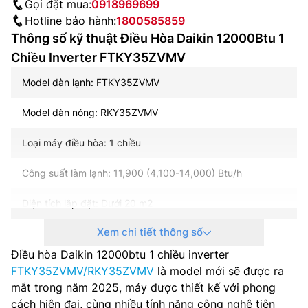
Gọi đặt mua:
0918969699
Hotline bảo hành:
1800585859
Thông số kỹ thuật Điều Hòa Daikin 12000Btu 1
Chiều Inverter FTKY35ZVMV
Model dàn lạnh: FTKY35ZVMV
Model dàn nóng: RKY35ZVMV
Loại máy điều hòa: 1 chiều
Công suất làm lạnh: 11,900 (4,100-14,000) Btu/h
Diện tích lắp đặt: Dưới 20 m2
Xem chi tiết thông số
Nguồn điện: 1 pha, 220-240 V, 50-60 Hz
Điều hòa Daikin 12000btu 1 chiều inverter
Điện năng tiêu thụ (làm lạnh): 1,000 (160-1,440) W
FTKY35ZVMV/RKY35ZVMV
là model mới sẽ được ra
mắt trong năm 2025, máy được thiết kế với phong
Công nghệ inverter: Có
cách hiện đại, cùng nhiều tính năng công nghệ tiên