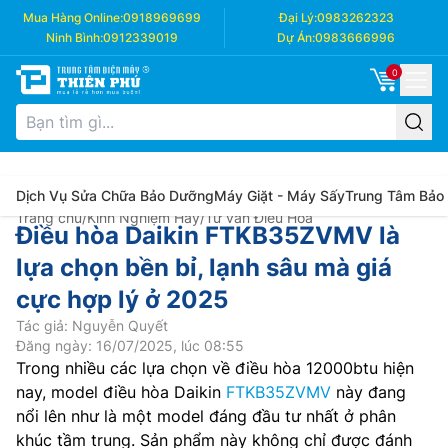
Mua Hàng Online:
0918969699
Đại Lý:
0983262323
Ninh Bình:
0912339019
Dự Án:
0983666996
0
Dịch Vụ Sửa Chữa Bảo Dưỡng
Máy Giặt - Máy Sấy
Trung Tâm Bảo
Trang chủ
/
Kinh Nghiệm Hay
/
Tư vấn Điều Hòa
Điều hòa Daikin FTKB35ZVMV là
lựa chọn bền bỉ, lạnh sâu mà giá
cực hợp lý ở 2025
Tác giả: Nguyễn Quyết
Đăng ngày: 16/07/2025, lúc 08:55
Trong nhiều các lựa chọn về điều hòa 12000btu hiện
nay, model điều hòa Daikin
FTKB35ZVMV
này đang
nổi lên như là một model đáng đầu tư nhất ở phân
khúc tầm trung. Sản phẩm này không chỉ được đánh