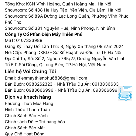
Tổng Kho: KCN Vĩnh Hoàng, Quận Hoàng Mai, Hà Nội
Showroom: Số 488 Hà Huy Tập, Yên Viên, Gia Lâm, Hà Nội
Showroom: Số 89A Đường Lạc Long Quân, Phường Vĩnh Phúc,
Phú Thọ
Showroom: Số 331 Nguyễn Huệ, Ninh Phong, Ninh Bình
Công Ty Cổ Phần Điện Máy Thiên Phú
MST: 0107333989
Đăng Ký Thay Đổi Lần Thứ: 8, Ngày 05 tháng 09 năm 2024
Nơi Cấp: Phòng DKKD - Sở Kế Hoạch và Đầu Tư TP Hà Nội
Địa Chỉ Trụ Sở: Số 2, Ngách 765/27, Đường Nguyễn Văn Linh,
Tổ 5 P.Sài Đồng, Q.Long Biên, TP.Hà Nội, Việt Nam
Liên hệ Với Chúng Tôi
Email:
dienmaythienphu6886@gmail.com
Bán Buôn:
0983262323
- Nhà Thầu Dự Án:
0913836633
Bán Buôn:
0983666996
- Nhà Thầu Dự Án:
0983666996
Dịch vụ khách hàng
Phương Thức Mua Hàng
Hình Thức Thanh Toán
Chính Sách Bảo Hành
Chính sách Đổi – Trả hàng hóa
Chính Sách Bảo Mật
Quy Chế Hoạt Động