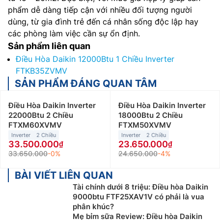
phẩm dễ dàng tiếp cận với nhiều đối tượng người
dùng, từ gia đình trẻ đến cá nhân sống độc lập hay
các phòng làm việc cần sự ổn định.
Sản phẩm liên quan
Điều Hòa Daikin 12000Btu 1 Chiều Inverter
FTKB35ZVMV
SẢN PHẨM ĐÁNG QUAN TÂM
Điều Hòa Daikin Inverter
Điều Hòa Daikin Inverter
22000Btu 2 Chiều
18000Btu 2 Chiều
FTXM60XVMV
FTXM50XVMV
Inverter
2 Chiều
Inverter
2 Chiều
33.500.000
23.650.000
33.650.000
-0%
24.650.000
-4%
BÀI VIẾT LIÊN QUAN
Tài chính dưới 8 triệu: Điều hòa Daikin
9000btu FTF25XAV1V có phải là vua
phân khúc?
Mẹ bỉm sữa Review: Điều hòa Daikin