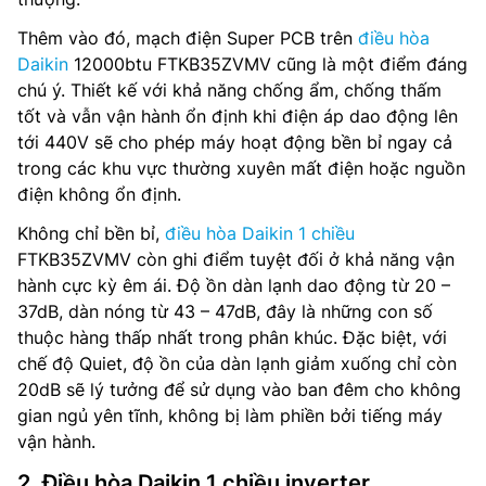
Thêm vào đó, mạch điện Super PCB trên
điều hòa
Daikin
12000btu FTKB35ZVMV cũng là một điểm đáng
chú ý. Thiết kế với khả năng chống ẩm, chống thấm
tốt và vẫn vận hành ổn định khi điện áp dao động lên
tới 440V sẽ cho phép máy hoạt động bền bỉ ngay cả
trong các khu vực thường xuyên mất điện hoặc nguồn
điện không ổn định.
Không chỉ bền bỉ,
điều hòa Daikin 1 chiều
FTKB35ZVMV còn ghi điểm tuyệt đối ở khả năng vận
hành cực kỳ êm ái. Độ ồn dàn lạnh dao động từ 20 –
37dB, dàn nóng từ 43 – 47dB, đây là những con số
thuộc hàng thấp nhất trong phân khúc. Đặc biệt, với
chế độ Quiet, độ ồn của dàn lạnh giảm xuống chỉ còn
20dB sẽ lý tưởng để sử dụng vào ban đêm cho không
gian ngủ yên tĩnh, không bị làm phiền bởi tiếng máy
vận hành.
2. Điều hòa Daikin 1 chiều inverter