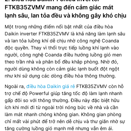
FTKB35ZVMV mang đến cảm giác mát
lạnh sâu, lan tỏa đều và không gây khó chịu
Một trong những điểm nổi bật nhất của điều hòa
Daikin inverter FTKB35ZVMV là khả năng làm lạnh sâu
và lan tỏa luồng khí dễ chịu nhờ công nghệ Coanda
độc quyền. Thay vì thổi trực tiếp luồng khí lạnh vào
người, công nghệ Coanda điều hướng luồng gió men
theo trần nhà và phân bổ đều khắp phòng. Nhờ đó,
người dùng không còn cảm giác lạnh buốt đột ngột
như khi sử dụng các dòng điều hòa thông thường.
Ngoài ra,
điều hòa Daikin giá rẻ
FTKB35ZVMV còn hỗ
trợ chế độ Powerful giúp tăng tốc độ làm lạnh nhanh
gấp đôi so với thông thường. Điều này đặc biệt hữu
ích khi mới đi từ ngoài trời nóng bức về nhà và cần
làm mát nhanh chóng không gian. Không gian phòng
chỉ mất vài phút để trở nên dễ chịu và thư giãn nhờ sự
tăng cường luồng gió mạnh mẽ nhưng vẫn êm ái.