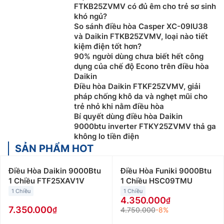
FTKB25ZVMV có đủ êm cho trẻ sơ sinh
khó ngủ?
So sánh điều hòa Casper XC-09IU38
và Daikin FTKB25ZVMV, loại nào tiết
kiệm điện tốt hơn?
90% người dùng chưa biết hết công
dụng của chế độ Econo trên điều hòa
Daikin
Điều hòa Daikin FTKF25ZVMV, giải
pháp chống khô da và nghẹt mũi cho
trẻ nhỏ khi nằm điều hòa
Bí quyết dùng điều hòa Daikin
9000btu inverter FTKY25ZVMV thả ga
không lo tiền điện
SẢN PHẨM HOT
Điều Hòa Daikin 9000Btu
Điều Hòa Funiki 9000Btu
1 Chiều FTF25XAV1V
1 Chiều HSC09TMU
1 Chiều
1 Chiều
4.350.000
7.350.000
4.750.000
-8%