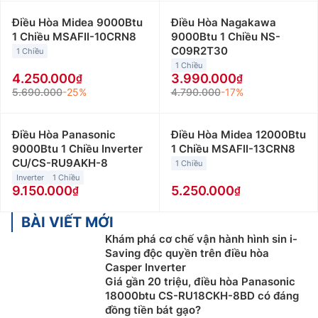
Điều Hòa Midea 9000Btu
Điều Hòa Nagakawa
1 Chiều MSAFII-10CRN8
9000Btu 1 Chiều NS-
C09R2T30
1 Chiều
1 Chiều
4.250.000
3.990.000
5.690.000
-25%
4.790.000
-17%
Điều Hòa Panasonic
Điều Hòa Midea 12000Btu
9000Btu 1 Chiều Inverter
1 Chiều MSAFII-13CRN8
CU/CS-RU9AKH-8
1 Chiều
Inverter
1 Chiều
9.150.000
5.250.000
BÀI VIẾT MỚI
Khám phá cơ chế vận hành hình sin i-
Saving độc quyền trên điều hòa
Casper Inverter
Giá gần 20 triệu, điều hòa Panasonic
18000btu CS-RU18CKH-8BD có đáng
đồng tiền bát gạo?