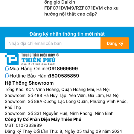
Để được tư vấn miễn phí, hỗ trợ kỹ thuật, hướng
ống gió Daikin
FBFC71DVM9/RZFC71EVM cho xu
dẫn sử dụng quý khách hàng vui lòng liên hệ:
hướng nội thất cao cấp?
0983666996
Nếu khách hàng có như cầu mua Điều Hòa Cây
Carrier số lượng lớn, hoặc Đại lý bán buôn vui lòng
Đăng ký nhận thông tin mới nhất
liên hệ: 0983262323 để nhận được tư vấn về giá
Đăng ký
cũng như hỗ trợ tốt nhất
Khách hàng là nhà thầu, Xây dựng công trình lớn
muốn hỗ trợ về thiết kế, tư vấn về kỹ thuật cũng
như cần kỹ thuật viên thi công lắp đặt tại công
Mua Hàng Online:
0918969699
trình vui lòng Liên Hệ:
0983666996
Hotline Bảo Hành:
1800585859
Khách hàng ở Khu vực Ninh Bình xin vui lòng liên
Hệ Thống Showroom
hệ: 0912339019
Tổng Kho: KCN Vĩnh Hoàng, Quận Hoàng Mai, Hà Nội
Khách hàng ở Khu vực Vĩnh Phúc xin vui lòng liên
Showroom: Số 488 Hà Huy Tập, Yên Viên, Gia Lâm, Hà Nội
Showroom: Số 89A Đường Lạc Long Quân, Phường Vĩnh Phúc,
hệ: 0982067318
Phú Thọ
Khách hàng ở Khu vực Bắc Giang xin vui lòng liên
Showroom: Số 331 Nguyễn Huệ, Ninh Phong, Ninh Bình
hệ: 0983666996
Công Ty Cổ Phần Điện Máy Thiên Phú
MST: 0107333989
Đăng Ký Thay Đổi Lần Thứ: 8, Ngày 05 tháng 09 năm 2024