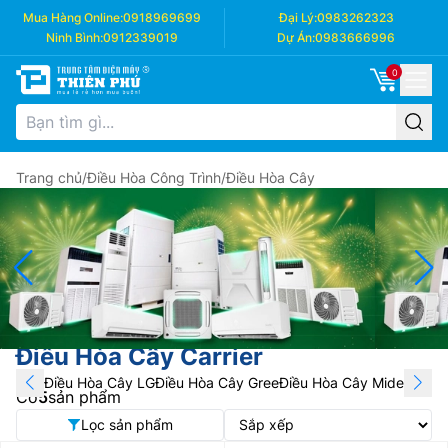
Mua Hàng Online:
0918969699
Đại Lý:
0983262323
Ninh Bình:
0912339019
Dự Án:
0983666996
0
Trang chủ
/
Điều Hòa Công Trình
/
Điều Hòa Cây
Điều Hòa Cây Carrier
Điều Hòa Cây LG
Điều Hòa Cây Gree
Điều Hòa Cây Midea
Điều 
Có
5
sản phẩm
Lọc sản phẩm