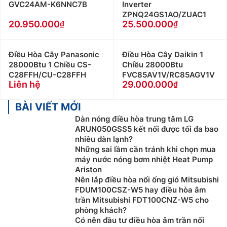
suất làm lạnh.
GVC24AM-K6NNC7B
Inverter
ZPNQ24GS1AO/ZUAC1
Mua Điều Hòa Cây Carrier ở đâu uy tín? Giá
20.950.000
25.500.000
Điều Hòa Cây Carrier ở đâu rẻ?
Điện Máy Thiên Phú là nhà phân phối của rất nhiều
Điều Hòa Cây Panasonic
Điều Hòa Cây Daikin 1
28000Btu 1 Chiều CS-
Chiều 28000Btu
hãng
điều hòa
lớn trên thị trường, có đội ngũ tư vấn,
C28FFH/CU-C28FFH
FVC85AV1V/RC85AGV1V
kỹ thuật viên lắp đặt chuyên nghiệp, Các sản phẩm
Liên hệ
29.000.000
Điều Hòa Cây Carrier bán ra đều mới 100% được bảo
hành chính hãng và theo tiêu chuẩn nhà sản xuất.
BÀI VIẾT MỚI
Dàn nóng điều hòa trung tâm LG
Khi mua Điều Hòa Cây Carrier tại
ARUN050GSS5 kết nối được tối đa bao
dienmaythienphu.vn Khách hàng không chỉ sắm
nhiêu dàn lạnh?
được sản phẩm với giá tốt nhất thị trường , chất
Những sai lầm cần tránh khi chọn mua
lượng chính hãng, chất lượng đảm bảo mà còn
máy nước nóng bơm nhiệt Heat Pump
nhận được rất nhiều chính sách ưu đãi cho khác:
Ariston
Nên lắp điều hòa nối ống gió Mitsubishi
Cam kết Giá Điều Hòa Cây Carrier tốt nhất thị
FDUM100CSZ-W5 hay điều hòa âm
trường với 100% sản phẩm chính hãng
trần Mitsubishi FDT100CNZ-W5 cho
Thanh toán khi mua Điều Hòa Cây Carrier thuận
phòng khách?
tiện, bằng tiền mặt, Sec hoặc chuyển khoản
Có nên đầu tư điều hòa âm trần nối