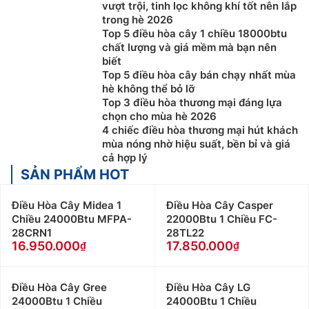
vượt trội, tinh lọc không khí tốt nên lắp
Carrier có khả năng làm mát phòng có không gian
trong hè 2026
lớn hơn so với máy treo tường. Hoạt động ổn định
Top 5 điều hòa cây 1 chiều 18000btu
liên tục mà các dòng máy lạnh treo tường không
chất lượng và giá mềm mà bạn nên
làm được. Điều Hòa Cây Carrier Chịu được tải cao,
biết
Top 5 điều hòa cây bán chạy nhất mùa
thích hợp cho những nơi đông người. Đồng thời,
hè không thể bỏ lỡ
thổi lưu lượng gió đối lưu mạnh hơn so với các loại
Top 3 điều hòa thương mại đáng lựa
máy lạnh treo tường.
chọn cho mùa hè 2026
4 chiếc điều hòa thương mại hút khách
Nhược điểm của
Điều Hòa Cây Carrier
mùa nóng nhờ hiệu suất, bền bỉ và giá
cả hợp lý
Điều Hòa Cây Carrier ồn hơn điều hòa treo tường
SẢN PHẨM HOT
khi hoạt động:
Do có công xuất lớn và cấu tạo của
dàn lạnh nên khi vân hành điều hòa cây thường có
Điều Hòa Cây Midea 1
Điều Hòa Cây Casper
tiếng ồn lớn hơn điều hòa treo tường.
Chiều 24000Btu MFPA-
22000Btu 1 Chiều FC-
Giá bán Điều Hòa Cây Carrier cao hơn điều hòa
28CRN1
28TL22
treo tường:
Nếu chọn mua 2 dòng điều hòa treo
16.950.000
17.850.000
tường và điều hòa tủ đứng có cùng thông số kỹ
thuật thì điều hòa tủ đứng thường có giá bán đắt
Điều Hòa Cây Gree
Điều Hòa Cây LG
hơn các dòng điều hòa treo tường có cùng công
24000Btu 1 Chiều
24000Btu 1 Chiều