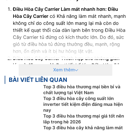
Điều Hòa Cây Carrier Làm mát nhanh hơn: Điều
Hòa Cây Carrier
có Khả năng làm mát nhanh, mạnh
không chỉ do công suất lớn mang lại mà còn do
thiết kế quạt thổi của dàn lạnh bên trong Điều Hòa
Cây Carrier tủ đứng có kích thước lớn. Do đó, sức
gió từ điều hòa tủ đứng thường đều, mạnh, rộng
hơn, ổn định và ít bị hư hỏng lặt vặt.
Điều Hòa Cây Carrier Thích hợp cho không gian
lớn và đông người:
Do thiết kế lớn, Điều Hòa Cây
Xem thêm
Carrier có khả năng làm mát phòng có không gian
BÀI VIẾT LIÊN QUAN
lớn hơn so với máy treo tường. Hoạt động ổn định
liên tục mà các dòng máy lạnh treo tường không
Top 3 điều hòa thương mại bền bỉ và
chất lượng tại Việt Nam
làm được. Điều Hòa Cây Carrier Chịu được tải cao,
Top 3 điều hòa cây công suất lớn
thích hợp cho những nơi đông người. Đồng thời,
inverter tiết kiệm điện đáng mua hiện
thổi lưu lượng gió đối lưu mạnh hơn so với các loại
nay
máy lạnh treo tường.
Top 3 điều hòa thương mại giá tốt nên
Điều Hòa Cây Carrier Thích hợp cho không gian
lắp trong hè 2026
Top 3 điều hòa cây khả năng làm mát
lớn và đông người:
Do thiết kế lớn, Điều Hòa Cây