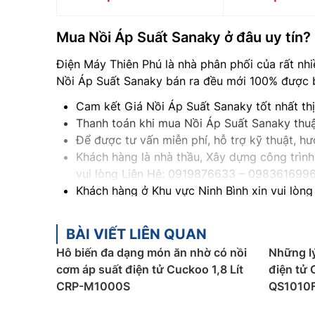
Mua Nồi Áp Suất Sanaky ở đâu uy tín? 
Điện Máy Thiên Phú là nhà phân phối của rất nhi
Nồi Áp Suất Sanaky bán ra đều mới 100% được b
Cam kết Giá Nồi Áp Suất Sanaky tốt nhất th
Thanh toán khi mua Nồi Áp Suất Sanaky thuậ
Để được tư vấn miễn phí, hỗ trợ kỹ thuật, 
Khách hàng là nhà thầu, Xây dựng công trình 
vui lòng Liên Hệ: 0919876633
– 098361699
Khách hàng ở Khu vực Ninh Bình xin vui lòng
Khách hàng ở Khu vực Vĩnh Phúc xin vui lòn
Khách hàng ở Khu vực Bắc Giang xin vui lòn
BÀI VIẾT LIÊN QUAN
Hô biến đa dạng món ăn nhờ có nồi
Những lý
cơm áp suất điện tử Cuckoo 1,8 Lít
điện tử 
CRP-M1000S
QS1010F