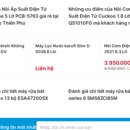
 Nồi Áp Suất Điện Tử
Những ưu điểm của Nồi C
e 5 Lít PCB-5763 giá rẻ tại
Suất Điện Tử Cuckoo 1.8 Lí
y Thiên Phú
QS1010FG mà khách hàng n
bishi Không
Máy Lọc Nước karofi Slim S-
Nồi Cơm Điệ
-GV
S038 8 Lõi
3521 6.3 Lít
3.950.00
Liên hệ
4.500.000
-1
 chi tiết máy rửa bát
Đánh giá chi tiết máy rửa b
lux 13 bộ ESA47200SX
series 6 SMS6ZCI85M
ông tin mới nhất