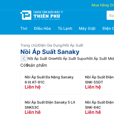
Mua Hàng Onl
Tivi
Điều Hòa
Tủ Lạnh
Máy Giặt
Điện 
Trang chủ
/
Điện Gia Dụng
/
Nồi Áp Suất
Nồi Áp Suất Sanaky
Nồi Áp Suất Gree
Nồi Áp Suất Supor
Nồi Áp Suất Mi
Có
9
sản phẩm
Nồi Áp Suất Đa Năng Sanaky
Nồi Áp Suất Điệ
6 lít AT-61C
SNK-55DT
Liên hệ
Liên hệ
Nồi Áp Suất Điện Sanaky 5 Lít
Nồi Áp Suất Điện
SNK53C
SNK-64C
Liên hệ
Liên hệ