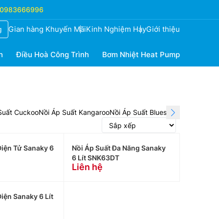
0983666996
Gian hàng Khuyến Mãi
Kinh Nghiệm Hay
Giới thiệu
g
h
Điều Hoà Công Trình
Bơm Nhiệt Heat Pump
Suất Cuckoo
Nồi Áp Suất Kangaroo
Nồi Áp Suất Bluestone
Nồi Áp Suấ
Điện Tử Sanaky 6
Nồi Áp Suất Đa Năng Sanaky
6 Lít SNK63DT
Liên hệ
iện Sanaky 6 Lít