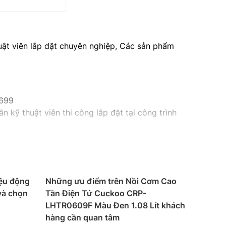
huật viên lắp đặt chuyên nghiệp, Các sản phẩm
9699
n kỹ thuật viên thi công lắp đặt tại công trình
iệu động
Những ưu điểm trên Nồi Cơm Cao
và chọn
Tần Điện Tử Cuckoo CRP-
LHTR0609F Màu Đen 1.08 Lít khách
hàng cần quan tâm