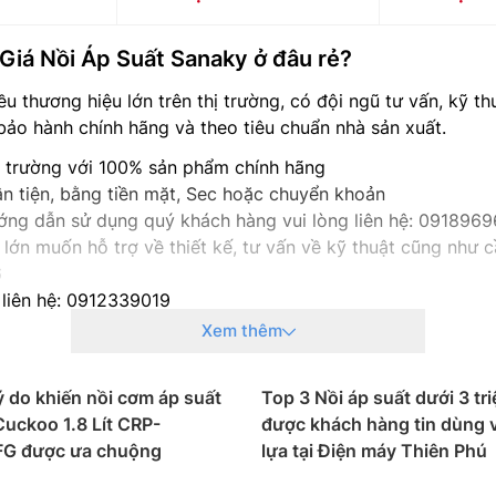
Giá Nồi Áp Suất Sanaky ở đâu rẻ?
ều thương hiệu lớn trên thị trường, có đội ngũ tư vấn, kỹ t
ảo hành chính hãng và theo tiêu chuẩn nhà sản xuất.
ị trường với 100% sản phẩm chính hãng
n tiện, bằng tiền mặt, Sec hoặc chuyển khoản
hướng dẫn sử dụng quý khách hàng vui lòng liên hệ: 091896
lớn muốn hỗ trợ về thiết kế, tư vấn về kỹ thuật cũng như cầ
6
 liên hệ: 0912339019
g liên hệ: 0982067318
Xem thêm
g liên hệ: 0983666996
 do khiến nồi cơm áp suất
Top 3 Nồi áp suất dưới 3 tr
Cuckoo 1.8 Lít CRP-
được khách hàng tin dùng 
G được ưa chuộng
lựa tại Điện máy Thiên Phú