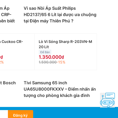
ơm Áp
Vì sao Nồi Áp Suất Philips
t CRP-
HD2137/65 6 Lít lại được ưa chuộng
ên biết
tại Điện máy Thiên Phú ?
n Cuckoo CR-
Lò Vi Sóng Sharp R-203VN-M
20 Lít
Để Bàn
0
1.350.000
2%
1.590.000
-15%
át Bosch
Tivi Samsung 65 inch
UA65U8000FKXXV – Điểm nhấn ấn
tượng cho phòng khách gia đình
Đăng ký