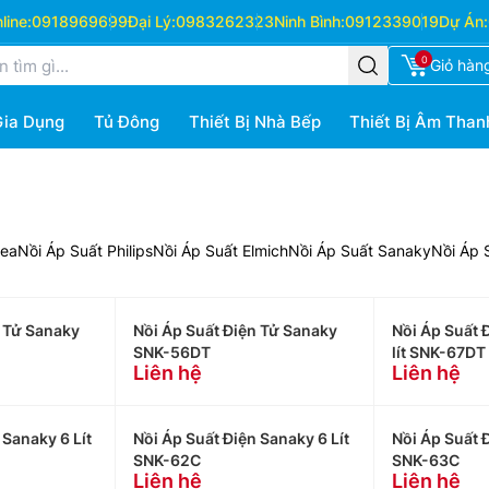
ine:
0918969699
Đại Lý:
0983262323
Ninh Bình:
0912339019
Dự Án:
0
Giỏ hàn
Gia Dụng
Tủ Đông
Thiết Bị Nhà Bếp
Thiết Bị Âm Than
dea
Nồi Áp Suất Philips
Nồi Áp Suất Elmich
Nồi Áp Suất Sanaky
Nồi Áp 
n Tử Sanaky
Nồi Áp Suất Điện Tử Sanaky
Nồi Áp Suất 
SNK-56DT
lít SNK-67DT
Liên hệ
Liên hệ
 Sanaky 6 Lít
Nồi Áp Suất Điện Sanaky 6 Lít
Nồi Áp Suất Đ
SNK-62C
SNK-63C
Liên hệ
Liên hệ