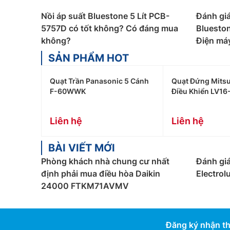
Nồi áp suất Bluestone 5 Lít PCB-
Đánh giá
5757D có tốt không? Có đáng mua
Blueston
không?
Điện má
SẢN PHẨM HOT
Quạt Trần Panasonic 5 Cánh
Quạt Đứng Mitsu
F-60WWK
Điều Khiển LV16
Liên hệ
Liên hệ
BÀI VIẾT MỚI
Phòng khách nhà chung cư nhất
Đánh giá
định phải mua điều hòa Daikin
Electro
24000 FTKM71AVMV
Đăng ký nhận th