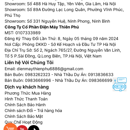
Showroom: Số 488 Hà Huy Tập, Yên Viên, Gia Lâm, Hà Nội
Showroom: Số 89A Đường Lạc Long Quân, Phường Vĩnh Phúc,
Phú Thọ
Showroom: Số 331 Nguyễn Huệ, Ninh Phong, Ninh Bình
Công Ty Cổ Phần Điện Máy Thiên Phú
MST: 0107333989
Đăng Ký Thay Đổi Lần Thứ: 8, Ngày 05 tháng 09 năm 2024
Nơi Cấp: Phòng DKKD - Sở Kế Hoạch và Đầu Tư TP Hà Nội
Địa Chỉ Trụ Sở: Số 2, Ngách 765/27, Đường Nguyễn Văn Linh,
Tổ 5 P.Sài Đồng, Q.Long Biên, TP.Hà Nội, Việt Nam
Liên hệ Với Chúng Tôi
Làm mát nhanh hơn, lưu lượng gió xa hơn
Email:
dienmaythienphu6886@gmail.com
Bán Buôn:
0983262323
- Nhà Thầu Dự Án:
0913836633
Dàn lạnh
điều hòa multi Panasonic inverter
CS-
Bán Buôn:
0983666996
- Nhà Thầu Dự Án:
0983666996
MXPU12YKZ với công nghệ AEROWINGS tập trung
Dịch vụ khách hàng
luồng gió để giúp gió thổi nhanh hơn và xa hơn khắp
Phương Thức Mua Hàng
phòng nhờ 2 cánh đảo gió. Cánh đảo gió phụ nén và
Hình Thức Thanh Toán
Chính Sách Bảo Hành
tập trung luồng gió, trong khi cánh đảo gió bên ngoài
Chính sách Đổi – Trả hàng hóa
giúp đẩy gió xa hơn.
Chính Sách Bảo Mật
Quy Chế Hoạt Động