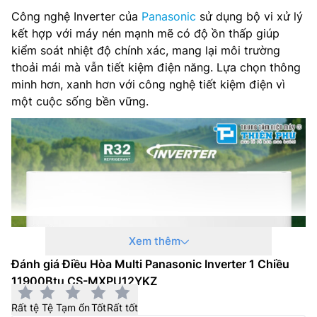
Công nghệ Inverter của
Panasonic
sử dụng bộ vi xử lý
kết hợp với máy nén mạnh mẽ có độ ồn thấp giúp
kiểm soát nhiệt độ chính xác, mang lại môi trường
thoải mái mà vẫn tiết kiệm điện năng. Lựa chọn thông
minh hơn, xanh hơn với công nghệ tiết kiệm điện vì
một cuộc sống bền vững.
Xem thêm
Đánh giá Điều Hòa Multi Panasonic Inverter 1 Chiều
11900Btu CS-MXPU12YKZ
Công nghệ Nanoe X
Rất tệ
Tệ
Tạm ổn
Tốt
Rất tốt