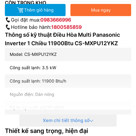
CÒN TRONG KHO
Thêm giỏ hàng
Mua ngay
Gọi đặt mua:
0983666996
Hotline bảo hành:
1800585859
Thông số kỹ thuật Điều Hòa Multi Panasonic
Inverter 1 Chiều 11900Btu CS-MXPU12YKZ
Model: CS-MXPU12YKZ
Công suất lạnh: 3.5 kW
Công suất lạnh: 11900 Btu/h
Nguồn điện: Dàn nóng
Độ ồn áp suất: 44/28 dB(A)
Xem chi tiết thông số
Lưu lượng gió: 13.1 m3/phút
Thiết kế sang trọng, hiện đại
Công nghệ Inverter: Có