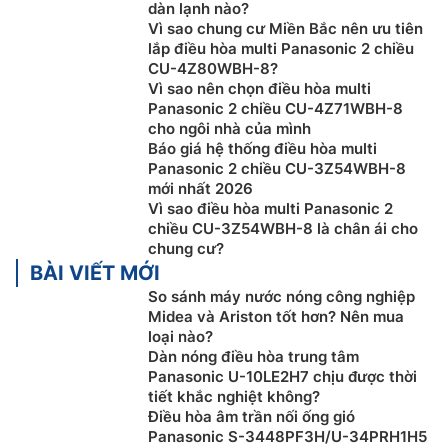
dàn lạnh nào?
Vì sao chung cư Miền Bắc nên ưu tiên
lắp điều hòa multi Panasonic 2 chiều
CU-4Z80WBH-8?
Vì sao nên chọn điều hòa multi
Panasonic 2 chiều CU-4Z71WBH-8
cho ngôi nhà của mình
Công nghệ NanoeG
Báo giá hệ thống điều hòa multi
Panasonic 2 chiều CU-3Z54WBH-8
Trên dàn lạnh
điều hòa multi
Panasonic 11900btu CS-
mới nhất 2026
Vì sao điều hòa multi Panasonic 2
MXPU12YKZ được tích hợp công nghệ NanoeG giải
chiều CU-3Z54WBH-8 là chân ái cho
phóng ra các ion âm để bắt giữ các hạt bụi có kích
chung cư?
thước nhỏ như PM 2.5, đưa chúng trở lại bộ lọc giúp
BÀI VIẾT MỚI
mang lại không gian trong nhà trong sạch hơn.
So sánh máy nước nóng công nghiệp
Midea và Ariston tốt hơn? Nên mua
loại nào?
Dàn nóng điều hòa trung tâm
Panasonic U-10LE2H7 chịu được thời
tiết khắc nghiệt không?
Điều hòa âm trần nối ống gió
Panasonic S-3448PF3H/U-34PRH1H5