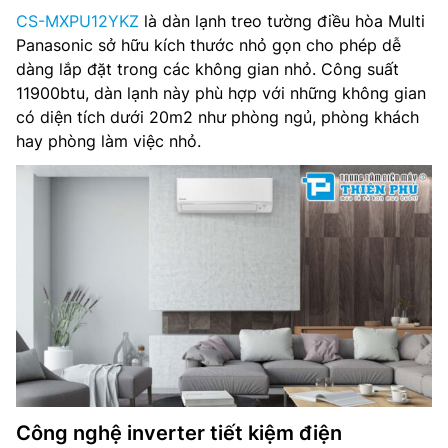
CS-MXPU12YKZ
là dàn lạnh treo tường điều hòa Multi
Công nghệ Nanoe X: Có
Panasonic sở hữu kích thước nhỏ gọn cho phép dễ
dàng lắp đặt trong các không gian nhỏ. Công suất
Công nghệ NanoeG: Có
11900btu, dàn lạnh này phù hợp với những không gian
có diện tích dưới 20m2 như phòng ngủ, phòng khách
Kích thước sản phẩm(RxCxD): 770 x 290 x 209 mm
hay phòng làm việc nhỏ.
Trọng lượng sản phẩm: 8 kg
Đường kính ống(lỏng/gas): 6.35/9.52 mm
Nhà sản xuất: Panasonic
Xuất xứ: Malaysia
Công nghệ inverter tiết kiệm điện