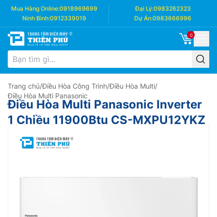
Mua Hàng Online:
0918969699
Đại Lý:
0983262323
Ninh Bình:
0912339019
Dự Án:
0983666996
0
Trang chủ
/
Điều Hòa Công Trình
/
Điều Hòa Multi
/
Điều Hòa Multi Panasonic
Điều Hòa Multi Panasonic Inverter
1 Chiều 11900Btu CS-MXPU12YKZ