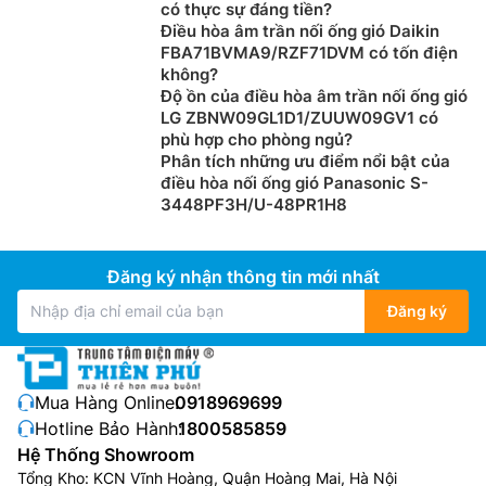
có thực sự đáng tiền?
Điều hòa âm trần nối ống gió Daikin
FBA71BVMA9/RZF71DVM có tốn điện
không?
Độ ồn của điều hòa âm trần nối ống gió
LG ZBNW09GL1D1/ZUUW09GV1 có
Kết nối và điều khiển điều hòa không khí
phù hợp cho phòng ngủ?
Phân tích những ưu điểm nổi bật của
mọi lúc mọi nơi
điều hòa nối ống gió Panasonic S-
3448PF3H/U-48PR1H8
Với chức năng tích hợp sẵn Wi-Fi trên
điều hòa
và Ứng
dụng Panasonic Comfort Cloud cho phép điều khiển
nhiều máy điều hòa từ bất cứ nơi đâu, ngay tại nhà
Đăng ký nhận thông tin mới nhất
hay từ xa. Điều khiển dễ dàng các chức năng của điều
hòa không khí từ xa, theo dõi và giám sát việc sử
Đăng ký
dụng các máy điều hòa bằng cách sử dụng chức năng
thống kê điện năng và xác định sự cố nhờ thông báo
lỗi giúp khắc phục sự cố dễ dàng, tất cả chỉ từ một
Mua Hàng Online:
0918969699
thiết bị di động.
Hotline Bảo Hành:
1800585859
Hệ Thống Showroom
Tổng Kho: KCN Vĩnh Hoàng, Quận Hoàng Mai, Hà Nội