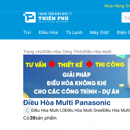
Mua Hàng Onl
Tivi
Điều Hòa
Tủ Lạnh
Máy Giặt
Điện 
Trang chủ
/
Điều Hòa Công Trình
/
Điều Hòa Multi
Điều Hòa Multi Panasonic
Điều Hòa Multi LG
Điều Hòa Multi Gree
Điều Hòa Mult
Có
39
sản phẩm