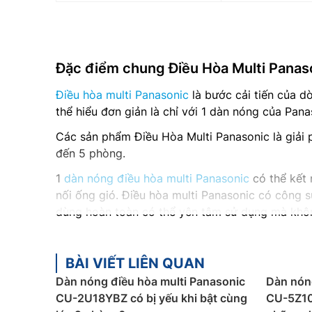
Đặc điểm chung Điều Hòa Multi Panas
Điều hòa multi Panasonic
là bước cải tiến của d
thể hiểu đơn giản là chỉ với 1 dàn nóng của Pana
Các sản phẩm Điều Hòa Multi Panasonic là giải
đến 5 phòng.
1
dàn nóng điều hòa multi Panasonic
có thể kết 
nối ống gió. Điều hòa multi Panasonic có công 
dùng hoàn toàn có thể yên tâm sử dụng mà không
Panasonic cung cấp cho người dùng các loại dàn
Tùy vào thiết kế công trình và sở thích mà các b
BÀI VIẾT LIÊN QUAN
Các sản phẩm Điều Hòa Multi Panasonic đều được
Dàn nóng điều hòa multi Panasonic
Dàn nóng
phẩm. Hiện nay Panasonic có các trạm bảo hành
CU-2U18YBZ có bị yếu khi bật cùng
CU-5Z10