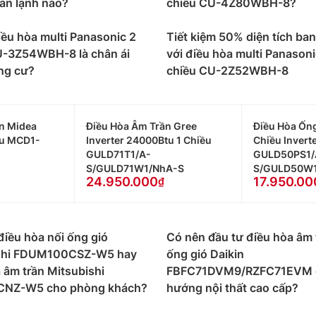
àn lạnh nào?
chiều CU-4Z80WBH-8?
c
iều hòa multi Panasonic 2
Tiết kiệm 50% diện tích ba
multi
U-3Z54WBH-8 là chân ái
Panasonic đều được trang bị công nghệ Inverter vừa g
với điều hòa multi Panasoni
năng hoạt động độc lập dù sử dụng chung một dàn nóng nên
ng cư?
chiều CU-2Z52WBH-8
g điều hòa multi Panasonic sẽ tập trung vào việc làm mát ở
hống.
n Midea
Điều Hòa Âm Trần Gree
Điều Hòa Ống
t mẹ nhiều con của Panasonic được thiết kế để đáp ứng ch
ều MCD1-
Inverter 24000Btu 1 Chiều
Chiều Invert
c tường bên ngoài trở nên thoáng hơn không phải gồng gán
GULD71T1/A-
GULD50PS1/
hơn.
S/GULD71W1/NhA-S
S/GULD50W1
24.950.000
17.950.00
phòng:
Với khả năng hoạt động vượt công suất lên tới 140%
g được nhu cầu sử dụng của người dùng.
Panasonic là một trong những
máy điều hòa
không khí hoạt
điều hòa nối ống gió
Có nên đầu tư điều hòa âm 
 phẩm của mình như máy nén dàn nóng, mô tơ và quạt để đảm
shi FDUM100CSZ-W5 hay
ống gió Daikin
g ngôi nhà liền kề nhau.
 âm trần Mitsubishi
FBFC71DVM9/RZFC71EVM 
CNZ-W5 cho phòng khách?
hướng nội thất cao cấp?
h
điều hòa multi Panasonic inverter
cao cấp được tích hợp c
trên bề mặt và lơ lửng trong không khí, đồng thời giảm cá