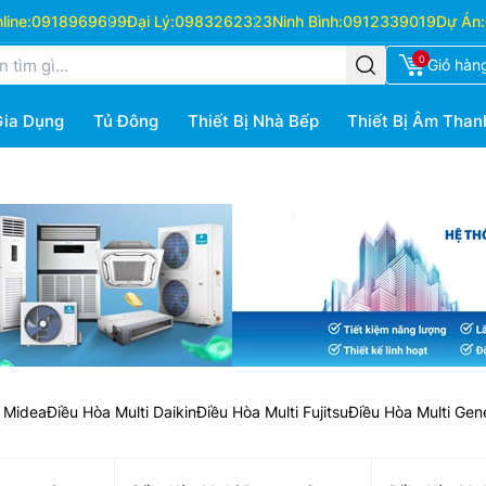
ine:
0918969699
Đại Lý:
0983262323
Ninh Bình:
0912339019
Dự Án:
0
Giỏ hàn
Gia Dụng
Tủ Đông
Thiết Bị Nhà Bếp
Thiết Bị Âm Than
i Midea
Điều Hòa Multi Daikin
Điều Hòa Multi Fujitsu
Điều Hòa Multi Gen