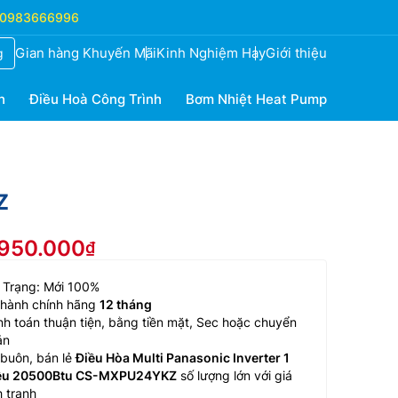
0983666996
Gian hàng Khuyến Mãi
Kinh Nghiệm Hay
Giới thiệu
g
h
Điều Hoà Công Trình
Bơm Nhiệt Heat Pump
Z
.950.000
 Trạng: Mới 100%
 hành chính hãng
12 tháng
h toán thuận tiện, bằng tiền mặt, Sec hoặc chuyển
ản
buôn, bán lẻ
Điều Hòa Multi Panasonic Inverter 1
ều 20500Btu CS-MXPU24YKZ
số lượng lớn với giá
 tranh