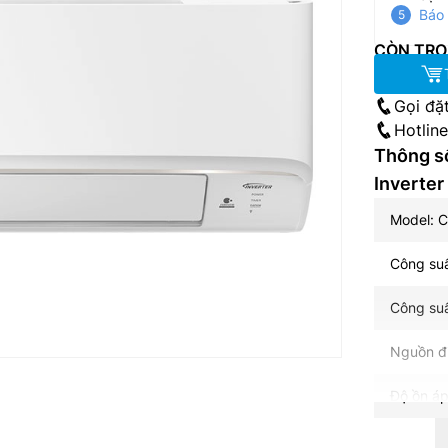
Báo 
CÒN TRO
Gọi đặ
Hotlin
Thông số
Inverte
Model: 
Công suấ
Công suấ
Nguồn đ
Độ ồn áp
Lưu lượn