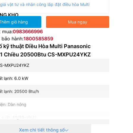
giá vật tư và nhân công lắp đặt điều hòa Multi
NG KHO
Thêm giỏ hàng
Mua ngay
t mua:
0983666996
e bảo hành:
1800585859
 kỹ thuật Điều Hòa Multi Panasonic
r 1 Chiều 20500Btu CS-MXPU24YKZ
CS-MXPU24YKZ
t lạnh: 6.0 kW
t lạnh: 20500 Btu/h
iện: Dàn nóng
 suất: 49/39 dB(A)
Xem chi tiết thông số
g gió: 20.2 m3/phút