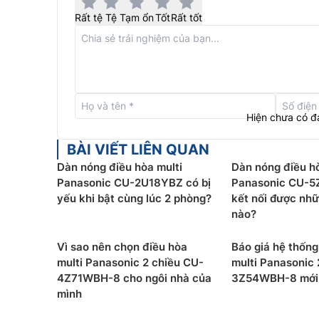
Rất tệ
Tệ
Tạm ổn
Tốt
Rất tốt
Hiện chưa có đ
BÀI VIẾT LIÊN QUAN
Dàn nóng điều hòa multi
Dàn nóng điều hò
Panasonic CU-2U18YBZ có bị
Panasonic CU-
Công nghệ Nanoe X
yếu khi bật cùng lúc 2 phòng?
kết nối được nhữ
nào?
Dàn lạnh
điều hòa multi Panasonic
CS-MXPU24YKZ
những lợi ích của gốc hydroxyl giúp ức chế hiệu
Vì sao nên chọn điều hòa
Báo giá hệ thống
trong không khí, đồng thời giảm các loại mùi t
multi Panasonic 2 chiều CU-
multi Panasonic 
trong lành.
4Z71WBH-8 cho ngôi nhà của
3Z54WBH-8 mới 
mình
Chế độ
nanoe
™ có thể BẬT độc lập (mà không c
năng lượng thấp 25 W/giờ* giúp lọc sạch không k