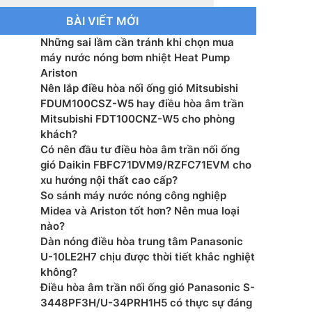
BÀI VIẾT MỚI
ệ Inverter: Có
Những sai lầm cần tránh khi chọn mua
hệ Nanoe X: Có
máy nước nóng bơm nhiệt Heat Pump
Ariston
hệ NanoeG: Có
Nên lắp điều hòa nối ống gió Mitsubishi
FDUM100CSZ-W5 hay điều hòa âm trần
ước sản phẩm(RxCxD): 1.040 x 295 x 244 mm
Mitsubishi FDT100CNZ-W5 cho phòng
khách?
ợng sản phẩm: 14 kg
Có nên đầu tư điều hòa âm trần nối ống
gió Daikin FBFC71DVM9/RZFC71EVM cho
nh ống(lỏng/gas): 6.35/12.7 mm
xu hướng nội thất cao cấp?
So sánh máy nước nóng công nghiệp
xuất: Panasonic
Midea và Ariston tốt hơn? Nên mua loại
nào?
 Malaysia
Dàn nóng điều hòa trung tâm Panasonic
U-10LE2H7 chịu được thời tiết khắc nghiệt
không?
Điều hòa âm trần nối ống gió Panasonic S-
3448PF3H/U-34PRH1H5 có thực sự đáng