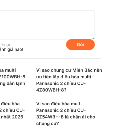
Gửi
ánh giá nào!
a multi
Vì sao chung cư Miền Bắc nên
5Z100WBH-8
ưu tiên lắp điều hòa multi
ng dàn lạnh
Panasonic 2 chiều CU-
4Z80WBH-8?
 được trang bị công nghệ Nanoe X với
 quả các chất ô nhiễm trên bề mặt và lơ lửng
 điều hòa
Vì sao điều hòa multi
hường gặp đem lại bầu không khí sạch sẽ và
2 chiều CU-
Panasonic 2 chiều CU-
nhất 2026
3Z54WBH-8 là chân ái cho
chung cư?
ần bật chế độ làm mát) với mức tiêu thụ
hí liên tục, đem lại không gian sạch sẽ và