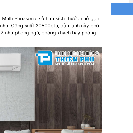
Công ngh
a Multi Panasonic sở hữu kích thước nhỏ gọn
Công ng
 nhỏ. Công suất 20500btu, dàn lạnh này phù
5m2 như phòng ngủ, phòng khách hay phòng
Công ng
Kích th
Trọng lư
Đường kí
Nhà sản 
Xuất xứ: