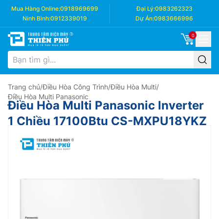
Mua Hàng Online:
0918969699
Đại Lý:
0983262323
Ninh Bình:
0912339019
Dự Án:
0983666996
0
Trang chủ
/
Điều Hòa Công Trình
/
Điều Hòa Multi
/
Điều Hòa Multi Panasonic
Điều Hòa Multi Panasonic Inverter
1 Chiều 17100Btu CS-MXPU18YKZ