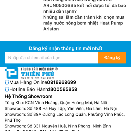
ARUN050GSS5 kết nối được tối đa bao
nhiêu dàn lạnh?
Những sai lầm cần tránh khi chọn mua
máy nước nóng bơm nhiệt Heat Pump
Ariston
Kết nối và điều khiển điều hòa không khí
mọi lúc mọi nơi
Đăng ký nhận thông tin mới nhất
Với chức năng tích hợp sẵn Wi-Fi trên
điều hòa
và Ứng
Đăng ký
dụng Panasonic Comfort Cloud cho phép điều khiển
nhiều máy điều hòa từ bất cứ nơi đâu, ngay tại nhà
hay từ xa. Điều khiển dễ dàng các chức năng của điều
Mua Hàng Online:
0918969699
hòa không khí từ xa, theo dõi và giám sát việc sử
Hotline Bảo Hành:
1800585859
dụng các máy điều hòa bằng cách sử dụng chức năng
Hệ Thống Showroom
thống kê điện năng và xác định sự cố nhờ thông báo
Tổng Kho: KCN Vĩnh Hoàng, Quận Hoàng Mai, Hà Nội
lỗi giúp khắc phục sự cố dễ dàng, tất cả chỉ từ một
Showroom: Số 488 Hà Huy Tập, Yên Viên, Gia Lâm, Hà Nội
thiết bị di động.
Showroom: Số 89A Đường Lạc Long Quân, Phường Vĩnh Phúc,
Phú Thọ
Showroom: Số 331 Nguyễn Huệ, Ninh Phong, Ninh Bình