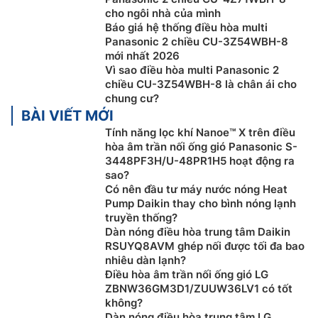
cho ngôi nhà của mình
Báo giá hệ thống điều hòa multi
Panasonic 2 chiều CU-3Z54WBH-8
mới nhất 2026
Vì sao điều hòa multi Panasonic 2
chiều CU-3Z54WBH-8 là chân ái cho
chung cư?
Công nghệ NanoeG
BÀI VIẾT MỚI
Trên dàn lạnh
điều hòa multi
Panasonic 17100btu CS-
Tính năng lọc khí Nanoe™ X trên điều
hòa âm trần nối ống gió Panasonic S-
MXPU18YKZ được tích hợp công nghệ NanoeG giải
3448PF3H/U-48PR1H5 hoạt động ra
phóng ra các ion âm để bắt giữ các hạt bụi có kích
sao?
thước nhỏ như PM 2.5, đưa chúng trở lại bộ lọc giúp
Có nên đầu tư máy nước nóng Heat
mang lại không gian trong nhà trong sạch hơn.
Pump Daikin thay cho bình nóng lạnh
truyền thống?
Dàn nóng điều hòa trung tâm Daikin
RSUYQ8AVM ghép nối được tối đa bao
nhiêu dàn lạnh?
Điều hòa âm trần nối ống gió LG
ZBNW36GM3D1/ZUUW36LV1 có tốt
không?
Dàn nóng điều hòa trung tâm LG