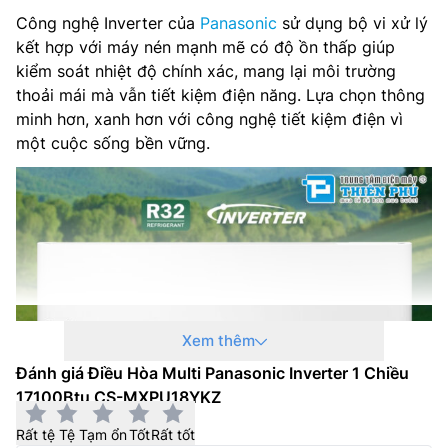
Công nghệ Inverter của
Panasonic
sử dụng bộ vi xử lý
kết hợp với máy nén mạnh mẽ có độ ồn thấp giúp
kiểm soát nhiệt độ chính xác, mang lại môi trường
thoải mái mà vẫn tiết kiệm điện năng. Lựa chọn thông
minh hơn, xanh hơn với công nghệ tiết kiệm điện vì
một cuộc sống bền vững.
Xem thêm
Đánh giá Điều Hòa Multi Panasonic Inverter 1 Chiều
17100Btu CS-MXPU18YKZ
Công nghệ Nanoe X
Rất tệ
Tệ
Tạm ổn
Tốt
Rất tốt