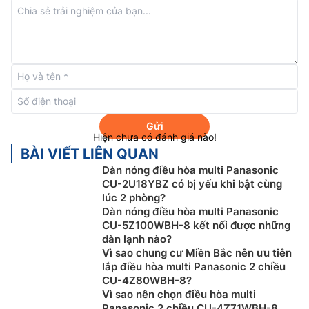
Dàn lạnh
điều hòa multi Panasonic
CS-MXPU18YKZ
được trang bị công nghệ Nanoe X với những lợi ích
của gốc hydroxyl giúp ức chế hiệu quả các chất ô
nhiễm trên bề mặt và lơ lửng trong không khí, đồng
thời giảm các loại mùi thường gặp đem lại bầu không
khí sạch sẽ và trong lành.
Chế độ
nanoe
™ có thể BẬT độc lập (mà không cần bật
Gửi
Hiện chưa có đánh giá nào!
chế độ làm mát) với mức tiêu thụ năng lượng thấp 25
BÀI VIẾT LIÊN QUAN
W/giờ* giúp lọc sạch không khí liên tục, đem lại không
Dàn nóng điều hòa multi Panasonic
gian sạch sẽ và thoải mái hơn cho bạn và gia đình –
CU-2U18YBZ có bị yếu khi bật cùng
biến ngôi nhà của bạn trở thành một không gian sống
lúc 2 phòng?
an toàn 24/7.
Dàn nóng điều hòa multi Panasonic
CU-5Z100WBH-8 kết nối được những
dàn lạnh nào?
Vì sao chung cư Miền Bắc nên ưu tiên
lắp điều hòa multi Panasonic 2 chiều
CU-4Z80WBH-8?
Vì sao nên chọn điều hòa multi
Panasonic 2 chiều CU-4Z71WBH-8