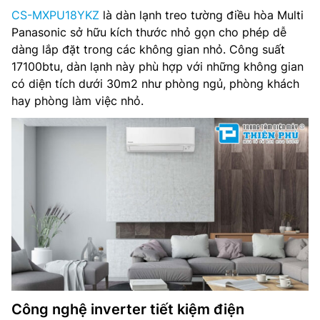
CS-MXPU18YKZ
là dàn lạnh treo tường điều hòa Multi
Công nghệ Nanoe X: Có
Panasonic sở hữu kích thước nhỏ gọn cho phép dễ
dàng lắp đặt trong các không gian nhỏ. Công suất
Công nghệ NanoeG: Có
17100btu, dàn lạnh này phù hợp với những không gian
có diện tích dưới 30m2 như phòng ngủ, phòng khách
Kích thước sản phẩm(RxCxD): 770 x 290 x 209 mm
hay phòng làm việc nhỏ.
Trọng lượng sản phẩm: 9 kg
Đường kính ống(lỏng/gas): 6.35/9.52 mm
Nhà sản xuất: Panasonic
Xuất xứ: Malaysia
Công nghệ inverter tiết kiệm điện