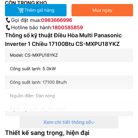
CÒN TRONG KHO
Thêm giỏ hàng
Mua ngay
Gọi đặt mua:
0983666996
Hotline bảo hành:
1800585859
Thông số kỹ thuật Điều Hòa Multi Panasonic
Inverter 1 Chiều 17100Btu CS-MXPU18YKZ
Model: CS-MXPU18YKZ
Công suất lạnh: 5.0kW
Công suất lạnh: 17100 Btu/h
Nguồn điện: Dàn nóng
Độ ồn áp suất: 45/34 dB(A)
Xem chi tiết thông số
Lưu lượng gió: 13.3 m3/phút
Thiết kế sang trọng, hiện đại
Công nghệ Inverter: Có