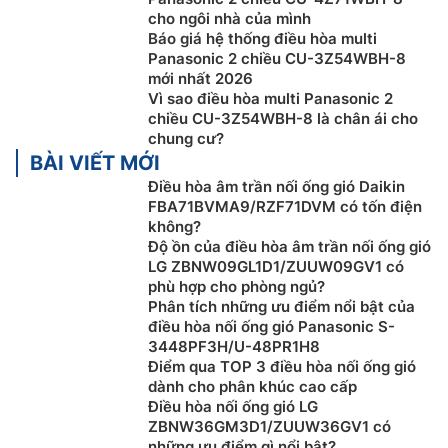
cho ngôi nhà của mình
Báo giá hệ thống điều hòa multi
Panasonic 2 chiều CU-3Z54WBH-8
mới nhất 2026
Vì sao điều hòa multi Panasonic 2
chiều CU-3Z54WBH-8 là chân ái cho
chung cư?
BÀI VIẾT MỚI
Điều hòa âm trần nối ống gió Daikin
FBA71BVMA9/RZF71DVM có tốn điện
không?
Độ ồn của điều hòa âm trần nối ống gió
Duy trì không khí ấm áp/mát mẻ
LG ZBNW09GL1D1/ZUUW09GV1 có
phù hợp cho phòng ngủ?
Thuộc dòng máy 2 chiều nên có thể
điều hòa
không
Phân tích những ưu điểm nổi bật của
khí mang lại cảm giác thoải mái cho mọi không gian,
điều hòa nối ống gió Panasonic S-
giúp bạn luôn cảm thấy mát mẻ trong mùa nóng và
3448PF3H/U-48PR1H8
tận hưởng không khí ấm áp vào mùa lạnh. Đảm bảo
Điểm qua TOP 3 điều hòa nối ống gió
mọi người cảm thấy thoải mái quanh năm.
dành cho phân khúc cao cấp
Điều hòa nối ống gió LG
ZBNW36GM3D1/ZUUW36GV1 có
những ưu điểm gì nổi bật?