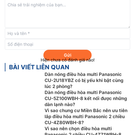
Gửi
Hiện chưa có đánh giá nào!
BÀI VIẾT LIÊN QUAN
Tiết kiệm điện với công nghệ inverter
Dàn nóng điều hòa multi Panasonic
CU-2U18YBZ có bị yếu khi bật cùng
Dàn lạnh
điều hòa multi Panasonic giá rẻ
CS-
lúc 2 phòng?
MRZ20WKH-8 sử dụng bộ vi xử lý kết hợp với máy
Dàn nóng điều hòa multi Panasonic
nén mạnh mẽ trên dàn nóng có độ ồn thấp giúp kiểm
CU-5Z100WBH-8 kết nối được những
soát nhiệt độ chính xác, mang lại môi trường thoải mái
dàn lạnh nào?
Vì sao chung cư Miền Bắc nên ưu tiên
mà vẫn tiết kiệm điện năng. Lựa chọn thông minh hơn,
lắp điều hòa multi Panasonic 2 chiều
xanh hơn với công nghệ tiết kiệm điện vì một cuộc
CU-4Z80WBH-8?
sống bền vững.
Vì sao nên chọn điều hòa multi
Panasonic 2 chiều CU-4Z71WBH-8