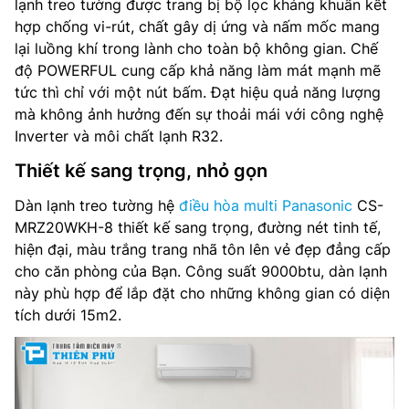
lạnh treo tường được trang bị bộ lọc kháng khuẩn kết
hợp chống vi-rút, chất gây dị ứng và nấm mốc mang
Lưu lượng gió(lạnh/sưởi): 11.3/11.9 m3/phút
lại luồng khí trong lành cho toàn bộ không gian. Chế
độ POWERFUL cung cấp khả năng làm mát mạnh mẽ
Công nghệ inverter: Có
tức thì chỉ với một nút bấm. Đạt hiệu quả năng lượng
mà không ảnh hưởng đến sự thoải mái với công nghệ
Môi chất lạnh: R32
Inverter và môi chất lạnh R32.
Kích thước(CxRxS): 290 x 779 x 209 mm
Thiết kế sang trọng, nhỏ gọn
Trọng lượn: 8 kg
Dàn lạnh treo tường hệ
điều hòa multi Panasonic
CS-
MRZ20WKH-8 thiết kế sang trọng, đường nét tinh tế,
Kích thước đường ống (lỏng/gas): 6.35/9.52 mm
hiện đại, màu trắng trang nhã tôn lên vẻ đẹp đẳng cấp
cho căn phòng của Bạn. Công suất 9000btu, dàn lạnh
Nơi sản xuất: Malaysia
này phù hợp để lắp đặt cho những không gian có diện
tích dưới 15m2.
Hãng sản xuất: Panasonic
Model năm: 2021