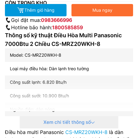
CÒN TRONG KHO
Thêm giỏ hàng
Mua ngay
Gọi đặt mua:
0983666996
Hotline bảo hành:
1800585859
Thông số kỹ thuật Điều Hòa Multi Panasonic
7000Btu 2 Chiều CS-MRZ20WKH-8
Model: CS-MRZ20WKH-8
Loại máy điều hòa: Dàn lạnh treo tường
Công suất lạnh: 6.820 Btu/h
Công suất sưởi: 10.900 Btu/h
Nguồn điện: dàn nóng
Xem chi tiết thông số
Điện năng tiêu thụ (lạnh/sưởi): 12.0/3.2 kW
Điều hòa multi Panasonic
CS-MRZ20WKH-8
là dàn
Độ ồn áp suất: 27-42 dB(A)