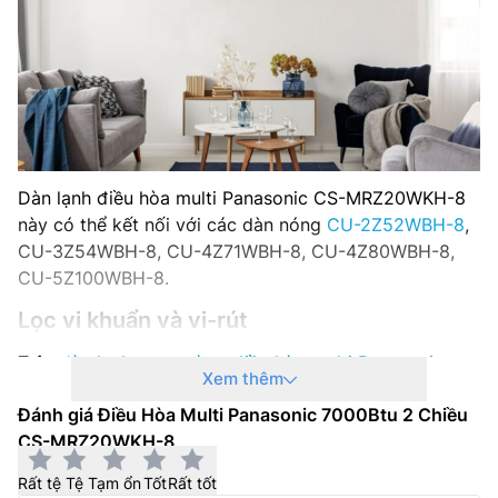
Dàn lạnh điều hòa multi Panasonic CS-MRZ20WKH-8
này có thể kết nối với các dàn nóng
CU-2Z52WBH-8
,
CU-3Z54WBH-8, CU-4Z71WBH-8, CU-4Z80WBH-8,
CU-5Z100WBH-8.
Lọc vi khuẩn và vi-rút
Trên
dàn lạnh treo tường điều hòa multi Panasonic
Xem thêm
inverter CS-MRZ20WKH-8 được tích hợp bộ lọc có
Đánh giá Điều Hòa Multi Panasonic 7000Btu 2 Chiều
khả năng kháng khuẩn, vi-rút, dị ứng và nấm mốc,
CS-MRZ20WKH-8
đảm bảo mang lại luồng khí trong lành cho căn phòng.
Rất tệ
Tệ
Tạm ổn
Tốt
Rất tốt