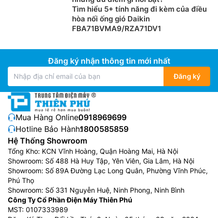
Tìm hiểu 5+ tính năng đi kèm của điều
hòa nối ống gió Daikin
FBA71BVMA9/RZA71DV1
Đăng ký nhận thông tin mới nhất
Đăng ký
Chế độ POWERFUL làm mát dễ chịu tức
Mua Hàng Online:
0918969699
thời
Hotline Bảo Hành:
1800585859
Khi bật Chế độ POWERFUL, nhiệt độ cài đặt sẽ được
Hệ Thống Showroom
Tổng Kho: KCN Vĩnh Hoàng, Quận Hoàng Mai, Hà Nội
điều chỉnh thấp hơn và quạt quay nhanh hơn, giúp làm
Showroom: Số 488 Hà Huy Tập, Yên Viên, Gia Lâm, Hà Nội
mát mạnh mẽ tức thì khi bạn cần làm mát không gian
Showroom: Số 89A Đường Lạc Long Quân, Phường Vĩnh Phúc,
nhanh chóng.
Phú Thọ
Showroom: Số 331 Nguyễn Huệ, Ninh Phong, Ninh Bình
Công Ty Cổ Phần Điện Máy Thiên Phú
MST: 0107333989