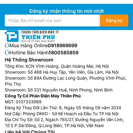
Đăng ký nhận thông tin mới nhất
Đăng ký
Mua Hàng Online:
0918969699
Hotline Bảo Hành:
1800585859
Hệ Thống Showroom
Tổng Kho: KCN Vĩnh Hoàng, Quận Hoàng Mai, Hà Nội
Showroom: Số 488 Hà Huy Tập, Yên Viên, Gia Lâm, Hà Nội
Showroom: Số 89A Đường Lạc Long Quân, Phường Vĩnh Phúc,
Phú Thọ
Showroom: Số 331 Nguyễn Huệ, Ninh Phong, Ninh Bình
Công Ty Cổ Phần Điện Máy Thiên Phú
MST: 0107333989
Đăng Ký Thay Đổi Lần Thứ: 8, Ngày 05 tháng 09 năm 2024
Nơi Cấp: Phòng DKKD - Sở Kế Hoạch và Đầu Tư TP Hà Nội
Địa Chỉ Trụ Sở: Số 2, Ngách 765/27, Đường Nguyễn Văn Linh,
Tổ 5 P.Sài Đồng, Q.Long Biên, TP.Hà Nội, Việt Nam
Liên hệ Với Chúng Tôi