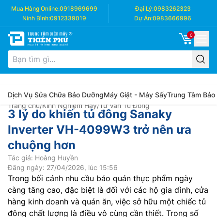
Mua Hàng Online:
0918969699
Đại Lý:
0983262323
Ninh Bình:
0912339019
Dự Án:
0983666996
0
Dịch Vụ Sửa Chữa Bảo Dưỡng
Máy Giặt - Máy Sấy
Trung Tâm Bảo
Trang chủ
/
Kinh Nghiệm Hay
/
Tư Vấn Tủ Đông
3 lý do khiến tủ đông Sanaky
Inverter VH-4099W3 trở nên ưa
chuộng hơn
Tác giả: Hoàng Huyền
Đăng ngày: 27/04/2026, lúc 15:56
Trong bối cảnh nhu cầu bảo quản thực phẩm ngày
càng tăng cao, đặc biệt là đối với các hộ gia đình, cửa
hàng kinh doanh và quán ăn, việc sở hữu một chiếc tủ
đông chất lượng là điều vô cùng cần thiết. Trong số