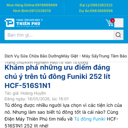
Mua Hàng Online:
0918969699
Đại Lý:
0983262323
Ninh Bình:
0912339019
Dự Án:
0983666996
0
Dịch Vụ Sửa Chữa Bảo Dưỡng
Máy Giặt - Máy Sấy
Trung Tâm Bảo
Trang chủ
/
Kinh Nghiệm Hay
/
Tư Vấn Tủ Đông
Khám phá những ưu điểm đáng
chú ý trên tủ đông Funiki 252 lít
HCF-516S1N1
Tác giả: Hoàng Huyền
Đăng ngày: 18/05/2026, lúc 16:01
Tủ đông được nhiều người lựa chọn vì các tiện ích của
nó. Nhưng làm sao biết tủ đông tốt là cái nào? Cùng
Điện Máy Thiên Phú tìm hiểu về
Tủ đông Funiki
HCF-
516S1N1 252 lít nhé!