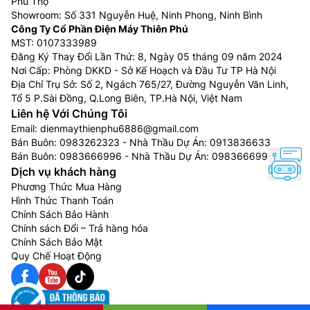
Phú Thọ
Showroom: Số 331 Nguyễn Huệ, Ninh Phong, Ninh Bình
Công Ty Cổ Phần Điện Máy Thiên Phú
MST: 0107333989
Đăng Ký Thay Đổi Lần Thứ: 8, Ngày 05 tháng 09 năm 2024
Nơi Cấp: Phòng DKKD - Sở Kế Hoạch và Đầu Tư TP Hà Nội
Địa Chỉ Trụ Sở: Số 2, Ngách 765/27, Đường Nguyễn Văn Linh,
Tổ 5 P.Sài Đồng, Q.Long Biên, TP.Hà Nội, Việt Nam
Liên hệ Với Chúng Tôi
Email:
dienmaythienphu6886@gmail.com
Bán Buôn:
0983262323
- Nhà Thầu Dự Án:
0913836633
Bán Buôn:
0983666996
- Nhà Thầu Dự Án:
0983666996
Dịch vụ khách hàng
Phương Thức Mua Hàng
Hình Thức Thanh Toán
Chính Sách Bảo Hành
Chính sách Đổi – Trả hàng hóa
Chính Sách Bảo Mật
Quy Chế Hoạt Động