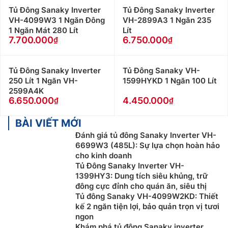
Tủ Đông Sanaky Inverter
Tủ Đông Sanaky Inverter
VH-4099W3 1 Ngăn Đông
VH-2899A3 1 Ngăn 235
1 Ngăn Mát 280 Lít
Lít
7.700.000
6.750.000
Tủ Đông Sanaky Inverter
Tủ Đông Sanaky VH-
250 Lít 1 Ngăn VH-
1599HYKD 1 Ngăn 100 Lít
2599A4K
6.650.000
4.450.000
BÀI VIẾT MỚI
Đánh giá tủ đông Sanaky Inverter VH-
6699W3 (485L): Sự lựa chọn hoàn hảo
cho kinh doanh
Tủ Đông Sanaky Inverter VH-
1399HY3: Dung tích siêu khủng, trữ
đông cực đỉnh cho quán ăn, siêu thị
Tủ đông Sanaky VH-4099W2KD: Thiết
kế 2 ngăn tiện lợi, bảo quản trọn vị tươi
ngon
Khám phá tủ đông Sanaky inverter