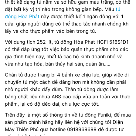
thiết kế dạng tủ nằm và sở hữu gam màu trắng, có thể
đặt bất kỳ vị trí nào trong không gian bếp. Mẫu
tủ
đông Hòa Phát
này được thiết kế 1 ngăn đông với 1
cửa, giúp người dùng có thể thao tác nhanh chóng khi
lấy và cho thực phẩm vào bên trong tủ.
Với dung tích 252 lít, tủ đông Hòa Phát HCFI 516S1Đ1
có thể đáp ứng tốt việc bảo quản thực phẩm cho các
gia đình hiện nay, nhất là các hộ kinh doanh nhỏ và
vừa như tạp hóa, bán thủy hải sản, quán ăn…..
Chân tủ được trang bị 4 bánh xe chịu lực, giúp việc di
chuyển tủ một cách dễ dàng hơn mà không cần phải
nhờ người khác đẩy dùm. Thân tủ đông được làm
bằng chất liệu nhựa ABS cao cấp vừa an toàn với thực
phẩm, lại có độ dẻo dai, chịu lực cực tốt.
Trên đây là một số thông tin về tủ đông Funiki, để mua
sản phẩm chính hãng hãy liên hệ với chúng tôi Điện
Máy Thiên Phú qua hotline 0918969699 đê được tư