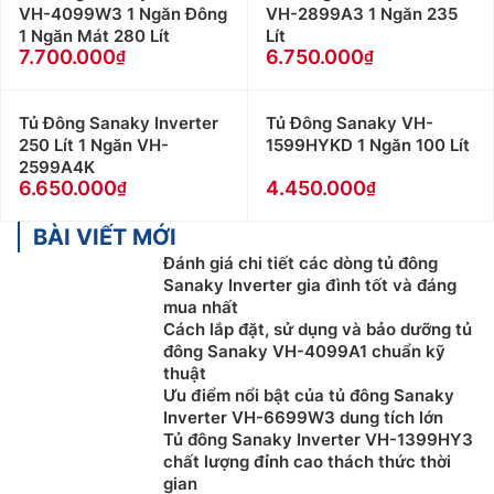
VH-4099W3 1 Ngăn Đông
VH-2899A3 1 Ngăn 235
1 Ngăn Mát 280 Lít
Lít
7.700.000
6.750.000
Tủ Đông Sanaky Inverter
Tủ Đông Sanaky VH-
250 Lít 1 Ngăn VH-
1599HYKD 1 Ngăn 100 Lít
2599A4K
6.650.000
4.450.000
BÀI VIẾT MỚI
Đánh giá chi tiết các dòng tủ đông
Sanaky Inverter gia đình tốt và đáng
mua nhất
Cách lắp đặt, sử dụng và bảo dưỡng tủ
đông Sanaky VH-4099A1 chuẩn kỹ
thuật
Ưu điểm nổi bật của tủ đông Sanaky
Inverter VH-6699W3 dung tích lớn
Tủ đông Sanaky Inverter VH-1399HY3
chất lượng đỉnh cao thách thức thời
gian