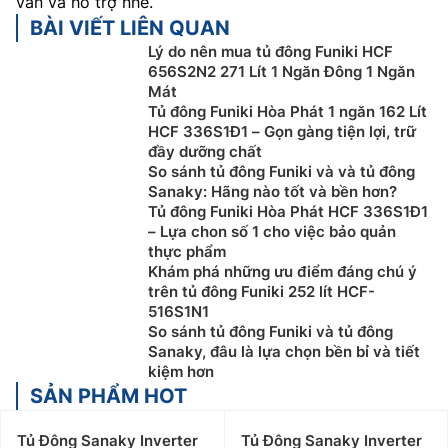
vấn và hỗ trợ nhé.
BÀI VIẾT LIÊN QUAN
Lý do nên mua tủ đông Funiki HCF
656S2N2 271 Lít 1 Ngăn Đông 1 Ngăn
Mát
Tủ đông Funiki Hòa Phát 1 ngăn 162 Lít
HCF 336S1Đ1 – Gọn gàng tiện lợi, trữ
đầy dưỡng chất
So sánh tủ đông Funiki và và tủ đông
Sanaky: Hãng nào tốt và bền hơn?
Tủ đông Funiki Hòa Phát HCF 336S1Đ1
– Lựa chon số 1 cho việc bảo quản
thực phẩm
Khám phá những ưu điểm đáng chú ý
trên tủ đông Funiki 252 lít HCF-
516S1N1
So sánh tủ đông Funiki và tủ đông
Sanaky, đâu là lựa chọn bền bỉ và tiết
kiệm hơn
SẢN PHẨM HOT
Tủ Đông Sanaky Inverter
Tủ Đông Sanaky Inverter