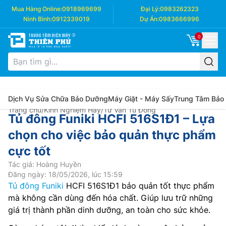
Mua Hàng Online:
0918969699
Đại Lý:
0983262323
Ninh Bình:
0912339019
Dự Án:
0983666996
0
Dịch Vụ Sửa Chữa Bảo Dưỡng
Máy Giặt - Máy Sấy
Trung Tâm Bảo
Trang chủ
/
Kinh Nghiệm Hay
/
Tư Vấn Tủ Đông
Tủ đông Funiki HCFI 516S1Đ1 – Lựa
chọn cho việc bảo quản thực phẩm
cực tốt
Tác giả: Hoàng Huyền
Đăng ngày: 18/05/2026, lúc 15:59
Tủ đông Funiki
HCFI 516S1Đ1 bảo quản tốt thực phẩm
mà không cần dùng đến hóa chất. Giúp lưu trữ những
giá trị thành phần dinh dưỡng, an toàn cho sức khỏe.