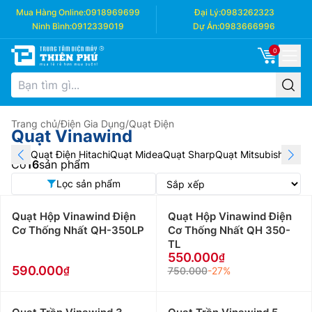
Mua Hàng Online:
0918969699
Đại Lý:
0983262323
Ninh Bình:
0912339019
Dự Án:
0983666996
0
Trang chủ
/
Điện Gia Dụng
/
Quạt Điện
Quạt Vinawind
Quạt Điện Hitachi
Quạt Midea
Quạt Sharp
Quạt Mitsubishi
Quạt 
Có
16
sản phẩm
Lọc sản phẩm
Quạt Hộp Vinawind Điện
Quạt Hộp Vinawind Điện
Cơ Thống Nhất QH-350LP
Cơ Thống Nhất QH 350-
TL
550.000
590.000
750.000
-27%