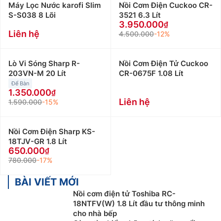
Máy Lọc Nước karofi Slim
Nồi Cơm Điện Cuckoo CR-
S-S038 8 Lõi
3521 6.3 Lít
3.950.000
Liên hệ
4.500.000
-12%
Lò Vi Sóng Sharp R-
Nồi Cơm Điện Tử Cuckoo
203VN-M 20 Lít
CR-0675F 1.08 Lít
Để Bàn
1.350.000
Liên hệ
1.590.000
-15%
Nồi Cơm Điện Sharp KS-
18TJV-GR 1.8 Lít
650.000
780.000
-17%
BÀI VIẾT MỚI
Nồi cơm điện tử Toshiba RC-
18NTFV(W) 1.8 Lít đầu tư thông minh
cho nhà bếp