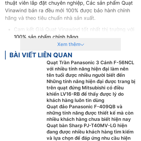
thuật viên lắp đặt chuyên nghiệp, Các sản phẩm Quạt
Vinawind bán ra đều mới 100% được bảo hành chính
hãng và theo tiêu chuẩn nhà sản xuất.
Cam kết Giá Quạt Vinawind tốt nhất thị trường với
100% sản phẩm chính hãng
Thanh toán khi mua Quạt Vinawind thuận tiện,
Xem thêm
bằng tiền mặt, Sec hoặc chuyển khoản
BÀI VIẾT LIÊN QUAN
Để được tư vấn miễn phí, hỗ trợ kỹ thuật, hướng
Quạt Trần Panasonic 3 Cánh F-56NCL
dẫn sử dụng quý khách hàng vui lòng liên hệ:
với nhiều tính năng hiện đại làm nên
0918969699
tên tuổi được nhiều người biết đến
Những tính năng hiện đại được trang bị
Khách hàng là nhà thầu, Xây dựng công trình lớn
trên quạt đứng Mitsubishi có điều
muốn hỗ trợ về thiết kế, tư vấn về kỹ thuật cũng
khiển LV16-RB để thấy được lý do
như cần kỹ thuật viên thi công lắp đặt tại công
khách hàng luôn tin dùng
trình vui lòng Liên Hệ: 0919876633
– 0983616996
Quạt đảo Panasonic F-409QB và
Khách hàng ở Khu vực Ninh Bình xin vui lòng liên
những tính năng được thiết kế mà còn
nhiều khách hàng chưa biết hiện nay
hệ: 0912339019
Quạt bàn Sharp PJ-T40MV-LG hiện
Khách hàng ở Khu vực Vĩnh Phúc xin vui lòng liên
đang được nhiều khách hàng tìm kiếm
hệ: 0982067318
và lựa chọn để đáp ứng nhu cầu hiện