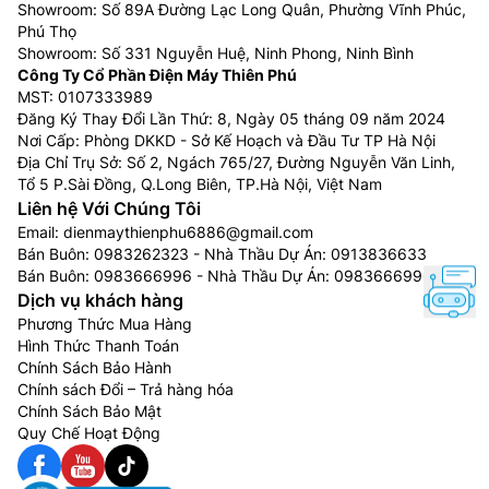
Showroom: Số 89A Đường Lạc Long Quân, Phường Vĩnh Phúc,
Phú Thọ
Showroom: Số 331 Nguyễn Huệ, Ninh Phong, Ninh Bình
Công Ty Cổ Phần Điện Máy Thiên Phú
MST: 0107333989
Đăng Ký Thay Đổi Lần Thứ: 8, Ngày 05 tháng 09 năm 2024
Nơi Cấp: Phòng DKKD - Sở Kế Hoạch và Đầu Tư TP Hà Nội
Địa Chỉ Trụ Sở: Số 2, Ngách 765/27, Đường Nguyễn Văn Linh,
Tổ 5 P.Sài Đồng, Q.Long Biên, TP.Hà Nội, Việt Nam
Liên hệ Với Chúng Tôi
Email:
dienmaythienphu6886@gmail.com
Bán Buôn:
0983262323
- Nhà Thầu Dự Án:
0913836633
Bán Buôn:
0983666996
- Nhà Thầu Dự Án:
0983666996
Dịch vụ khách hàng
Phương Thức Mua Hàng
Hình Thức Thanh Toán
Chính Sách Bảo Hành
Chính sách Đổi – Trả hàng hóa
Chính Sách Bảo Mật
Quy Chế Hoạt Động