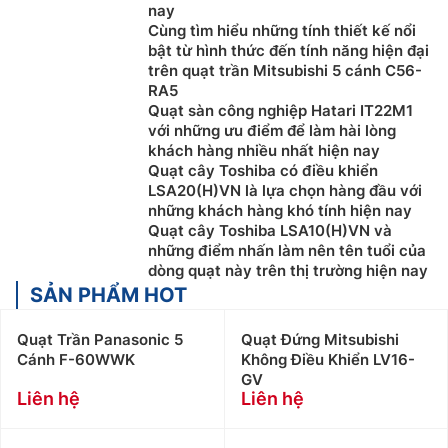
Khách hàng ở Khu vực Bắc Giang xin vui lòng liên
nay
hệ: 0983666996
Cùng tìm hiểu những tính thiết kế nổi
bật từ hình thức đến tính năng hiện đại
trên quạt trần Mitsubishi 5 cánh C56-
RA5
Quạt sàn công nghiệp Hatari IT22M1
với những ưu điểm để làm hài lòng
khách hàng nhiều nhất hiện nay
Quạt cây Toshiba có điều khiển
LSA20(H)VN là lựa chọn hàng đầu với
những khách hàng khó tính hiện nay
Quạt cây Toshiba LSA10(H)VN và
những điểm nhấn làm nên tên tuổi của
dòng quạt này trên thị trường hiện nay
SẢN PHẨM HOT
Quạt Trần Panasonic 5
Quạt Đứng Mitsubishi
Cánh F-60WWK
Không Điều Khiển LV16-
GV
Liên hệ
Liên hệ