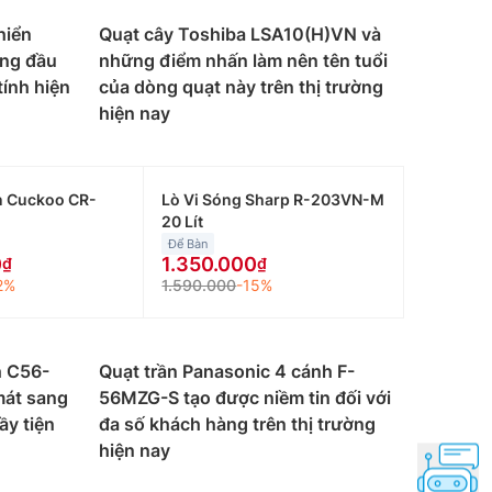
hiển
Quạt cây Toshiba LSA10(H)VN và
àng đầu
những điểm nhấn làm nên tên tuổi
ính hiện
của dòng quạt này trên thị trường
hiện nay
n Cuckoo CR-
Lò Vi Sóng Sharp R-203VN-M
20 Lít
Để Bàn
0
1.350.000
2%
1.590.000
-15%
h C56-
Quạt trần Panasonic 4 cánh F-
mát sang
56MZG-S tạo được niềm tin đối với
ầy tiện
đa số khách hàng trên thị trường
hiện nay