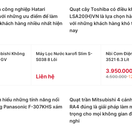
 công nghiệp Hatari
Quạt cây Toshiba có điều k
với những ưu điểm để làm
LSA20(H)VN là lựa chọn h
 khách hàng nhiều nhất hiện
với những khách hàng khó t
nay
bishi Không
Máy Lọc Nước karofi Slim S-
Nồi Cơm Điệ
-GV
S038 8 Lõi
3521 6.3 Lít
3.950.00
Liên hệ
4.500.000
-1
 hiểu những tính năng nổi
Quạt trần Mitsubishi 4 cán
ng Panasonic F-307KHS xám
RA4 đúng là giải pháp làm 
trọng cho mọi không gian đ
nghi