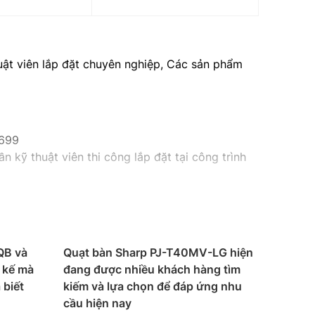
huật viên lắp đặt chuyên nghiệp, Các sản phẩm
9699
n kỹ thuật viên thi công lắp đặt tại công trình
QB và
Quạt bàn Sharp PJ-T40MV-LG hiện
 kế mà
đang được nhiều khách hàng tìm
 biết
kiếm và lựa chọn để đáp ứng nhu
cầu hiện nay