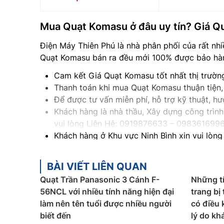
Mua Quạt Komasu ở đâu uy tín? Giá Q
Điện Máy Thiên Phú là nhà phân phối của rất nhi
Quạt Komasu bán ra đều mới 100% được bảo hành
Cam kết Giá Quạt Komasu tốt nhất thị trườ
Thanh toán khi mua Quạt Komasu thuận tiện,
Để được tư vấn miễn phí, hỗ trợ kỹ thuật, 
Khách hàng là nhà thầu, Xây dựng công trình 
vui lòng Liên Hệ: 0919876633
– 098361699
Khách hàng ở Khu vực Ninh Bình xin vui lòng
Khách hàng ở Khu vực Vĩnh Phúc xin vui lòn
Khách hàng ở Khu vực Bắc Giang xin vui lòn
BÀI VIẾT LIÊN QUAN
Quạt Trần Panasonic 3 Cánh F-
Những tí
56NCL với nhiều tính năng hiện đại
trang bị
làm nên tên tuổi được nhiều người
có điều 
biết đến
lý do kh