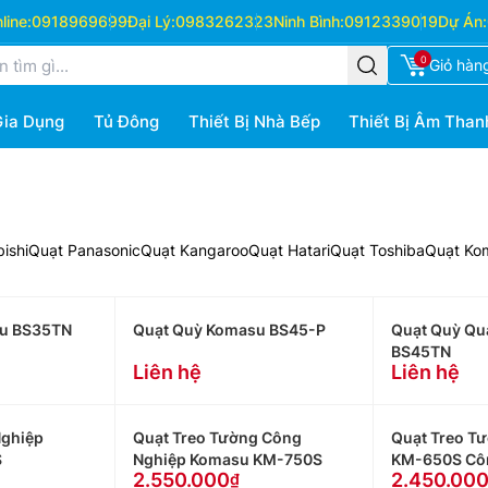
ine:
0918969699
Đại Lý:
0983262323
Ninh Bình:
0912339019
Dự Án:
0
Giỏ hàn
Gia Dụng
Tủ Đông
Thiết Bị Nhà Bếp
Thiết Bị Âm Than
ishi
Quạt Panasonic
Quạt Kangaroo
Quạt Hatari
Quạt Toshiba
Quạt Ko
su BS35TN
Quạt Quỳ Komasu BS45-P
Quạt Quỳ Qu
BS45TN
Liên hệ
Liên hệ
Nghiệp
Quạt Treo Tường Công
Quạt Treo T
S
Nghiệp Komasu KM-750S
KM-650S Cô
2.550.000
2.450.00