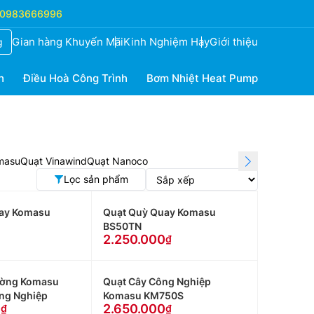
0983666996
Gian hàng Khuyến Mãi
Kinh Nghiệm Hay
Giới thiệu
g
h
Điều Hoà Công Trình
Bơm Nhiệt Heat Pump
masu
Quạt Vinawind
Quạt Nanoco
Lọc sản phẩm
ay Komasu
Quạt Quỳ Quay Komasu
BS50TN
2.250.000
ường Komasu
Quạt Cây Công Nghiệp
ng Nghiệp
Komasu KM750S
0
2.650.000