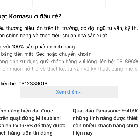
uạt Komasu ở đâu rẻ?
ều thương hiệu lớn trên thị trường, có đội ngũ tư vấn, kỹ t
 chính hãng và theo tiêu chuẩn nhà sản xuất.
ng với 100% sản phẩm chính hãng
 bằng tiền mặt, Sec hoặc chuyển khoản
hướng dẫn sử dụng quý khách hàng vui lòng liên hệ: 091896
lớn muốn hỗ trợ về thiết kế, tư vấn về kỹ thuật cũng như cầ
6
 liên hệ: 0912339019
g liên hệ: 0982067318
Xem thêm
g liên hệ: 0983666996
nh năng hiện đại được
Quạt đảo Panasonic F-409
 trên quạt đứng Mitsubishi
những tính năng được thiết
khiển LV16-RB để thấy được
còn nhiều khách hàng chưa
ách hàng luôn tin dùng
hiện nay