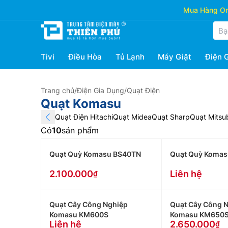
Mua Hàng Onl
Tivi
Điều Hòa
Tủ Lạnh
Máy Giặt
Điện 
Trang chủ
/
Điện Gia Dụng
/
Quạt Điện
Quạt Komasu
Quạt Điện Hitachi
Quạt Midea
Quạt Sharp
Quạt Mitsub
Có
10
sản phẩm
Quạt Quỳ Komasu BS40TN
Quạt Quỳ Koma
2.100.000
Liên hệ
Quạt Cây Công Nghiệp
Quạt Cây Công 
Komasu KM600S
Komasu KM650
Liên hệ
2.650.000