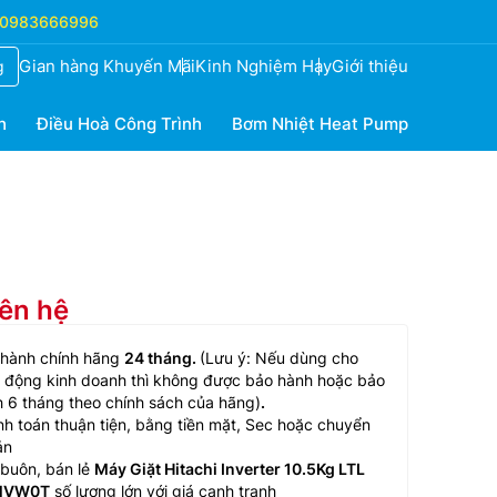
0983666996
Gian hàng Khuyến Mãi
Kinh Nghiệm Hay
Giới thiệu
g
h
Điều Hoà Công Trình
Bơm Nhiệt Heat Pump
iên hệ
 hành chính hãng
24 tháng.
(Lưu ý: Nếu dùng cho
 động kinh doanh thì không được bảo hành hoặc bảo
 6 tháng theo chính sách của hãng)
.
h toán thuận tiện, bằng tiền mặt, Sec hoặc chuyển
ản
buôn, bán lẻ
Máy Giặt Hitachi Inverter 10.5Kg LTL
MVW0T
số lượng lớn với giá cạnh tranh