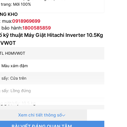
 trang: Mới 100%
NG KHO
t mua:
0918969699
e bảo hành:
1800585859
 kỹ thuật Máy Giặt Hitachi Inverter 10.5Kg
MVW0T
LTL H0MVW0T
: Màu xám đậm
 sấy: Cửa trên
g sấy: Lồng đứng
ng giặt/sấy: 10.5 kg
Xem chi tiết thông số
ệ Inverter: Có
BÀI VIẾT ĐÁNG QUAN TÂM