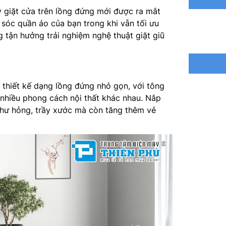
Tốc độ q
giặt cửa trên lồng đứng mới được ra mắt
sóc quần áo của bạn trong khi vẫn tối ưu
Công suấ
g tận hưởng trải nghiệm nghệ thuật giặt giũ
Chế độ g
Động cơ 
iết kế dạng lồng đứng nhỏ gọn, với tông
Độ ồn: –
nhiều phong cách nội thất khác nhau. Nắp
 hư hỏng, trầy xước mà còn tăng thêm vẻ
Cách điề
Chất liệ
Cài đặt 
Kích th
Trọng lư
Nhà sản 