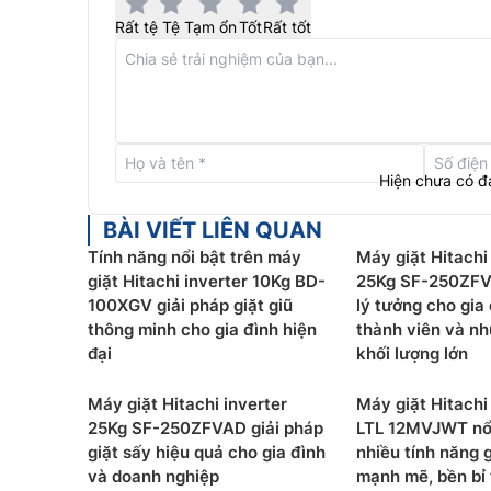
Rất tệ
Tệ
Tạm ổn
Tốt
Rất tốt
Hiện chưa có đ
BÀI VIẾT LIÊN QUAN
Tính năng nổi bật trên máy
Máy giặt Hitachi
giặt Hitachi inverter 10Kg BD-
25Kg SF-250ZFV
100XGV giải pháp giặt giũ
lý tưởng cho gia
thông minh cho gia đình hiện
thành viên và nh
đại
khối lượng lớn
Máy giặt Hitachi inverter
Máy giặt Hitachi
25Kg SF-250ZFVAD giải pháp
LTL 12MVJWT nổ 
Thác nước đôi Dual Waterfall
giặt sấy hiệu quả cho gia đình
nhiều tính năng 
và doanh nghiệp
mạnh mẽ, bền bỉ 