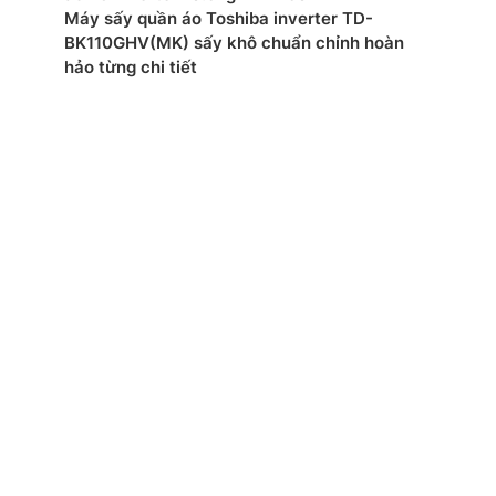
Máy sấy quần áo Toshiba inverter TD-
BK110GHV(MK) sấy khô chuẩn chỉnh hoàn
 tại: Thái Lan
hảo từng chi tiết
mắt: 2024