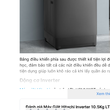
Bảng điều khiển phía sau được thiết kế tiện lợi 
học, đảm bảo tất cả các nút điều khiển đều dễ 
tiện dụng giúp luôn khô ráo cả khi lấy quần áo r
Động cơ Inverter
Máy giặt Hitachi
cửa trên LTL H0MVW0T sử dụng 
Xem th
suất cao, mang lại hiệu suất giặt tối ưu, đồng t
bền bỉ, ít tiếng ồn và độ rung thấp mang lại trải
Đánh giá Máy Giặt Hitachi Inverter 10.5K