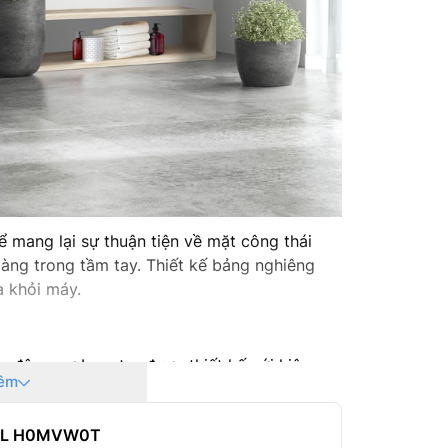
Sản xuất
Năm ra 
để mang lại sự thuận tiện về mặt công thái
dàng trong tầm tay. Thiết kế bảng nghiêng
a khỏi máy.
động cơ Inverter được thiết kế với hiệu
êm
hời tiết kiệm năng lượng. Động cơ hoạt động
 nghiệm giặt yên tĩnh hơn.
g LTL H0MVW0T