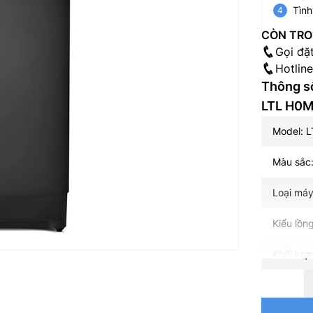
Tình
CÒN TRO
Gọi đặ
Hotlin
Thông số
LTL H0
Model: 
Màu sắc
Loại máy
Kiểu lồn
Khối lượ
Công ngh