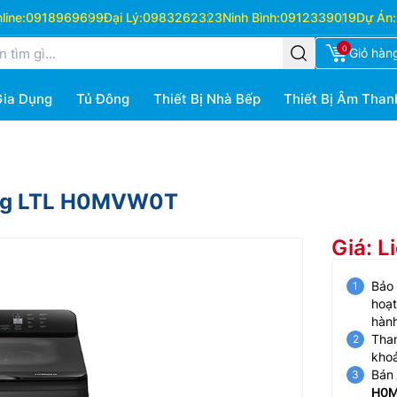
ine:
0918969699
Đại Lý:
0983262323
Ninh Bình:
0912339019
Dự Án:
0
Giỏ hàn
Gia Dụng
Tủ Đông
Thiết Bị Nhà Bếp
Thiết Bị Âm Than
.5Kg LTL H0MVW0T
Giá: L
Bảo
hoạt
hành
Than
kho
Bán 
H0