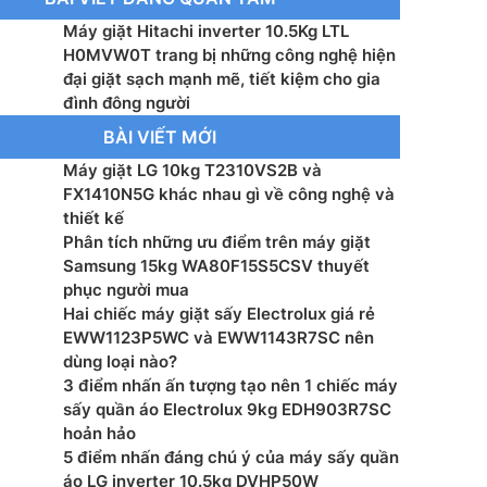
uay vắt: 750 vòng/phút
Máy giặt Hitachi inverter 10.5Kg LTL
t tiêu thụ: – W
H0MVW0T trang bị những công nghệ hiện
đại giặt sạch mạnh mẽ, tiết kiệm cho gia
iặt nhanh: Có
đình đông người
BÀI VIẾT MỚI
dẫn động: Động cơ Inverter
Máy giặt LG 10kg T2310VS2B và
FX1410N5G khác nhau gì về công nghệ và
 dB
thiết kế
Phân tích những ưu điểm trên máy giặt
u khiển: Bảng điều khiển phía sau với màn hình LED
Samsung 15kg WA80F15S5CSV thuyết
phục người mua
u lồng giặt: Thép không gỉ
Hai chiếc máy giặt sấy Electrolux giá rẻ
EWW1123P5WC và EWW1143R7SC nên
hẹn giờ: Có
dùng loại nào?
3 điểm nhấn ấn tượng tạo nên 1 chiếc máy
ước(CxRxS): 1089 x 590 x 672 mm
sấy quần áo Electrolux 9kg EDH903R7SC
hoản hảo
ợng: 38 kg
5 điểm nhấn đáng chú ý của máy sấy quần
áo LG inverter 10.5kg DVHP50W
xuất: Hitachi