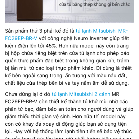
Sản phẩm thứ 3 phải kể đó là
tủ lạnh Mitsubishi MR-
FC29EP-BR-V
với công nghệ Neuro Inverter giúp tiết
kiệm điện lên tới 45%. Hơn nữa model này còn trang
bị hộp chứa riêng biệt trên cửa tủ lạnh cho phép bảo
quản thực phẩm đặc biệt trong không gian kín, tránh
bị lẫn mùi từ các loại thực phẩm khác. Đi cùng là thiết
kế bên ngoài sang trọng, ấn tượng với màu nâu đất,
chất liệu cửa thép bền bỉ và tay nắm âm dễ sử dụng.
Chưa dừng lại ở đó
tủ lạnh Mitsubishi 2 cánh
MR-
FC29EP-BR-V còn thiết kế thành tủ khử mùi nhờ các
phân tử bạc, đảm bảo an toàn cho người dùng và giúp
giảm thiểu thời gian vệ sinh. Hơn nữa thì model này
còn có khay đá xoay di động giúp bạn sử dụng tiện
lợi. Hay với hệ thống làm lạnh tiên tiến sẽ bảo vệ thức
ăn của bạn được lâu hơn, giữ chất lượng hiệu quả sau