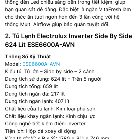
thống đèn Led chiếu sáng bên trong tiết kiệm, giúp
bạn quan sát dễ dàng. Đặc biệt là ngăn VitaFresh làm
cho thức ăn tươi ngon hơn đến 3 lần cùng với hệ
thống Multi Airflow giúp bảo quản tuyệt đối.
2. Tủ Lạnh Electrolux Inverter Side By Side
624 Lít ESE6600A-AVN
Thông Số Kỹ Thuật
Model:
ESE6600A-AVN
Kiểu tủ: Tủ lớn – Side by side – 2 cánh
Dung tích sử dụng: 624 lít – Trên 5 người
Dung tích tổng: 659 lít
Dung tích ngăn đá: 217 lít
Dung tích ngăn lạnh: 407 lít
Chất liệu cửa tủ lạnh: Kim loại phủ sơn
Chất liệu khay ngăn lạnh: Kính chịu lực
Công nghệ tiết kiệm điện: Inverter
Tiện ích: Hộp đá xoay di động
Kích thước(C x R x S): 1780 x 911 x 746 mm