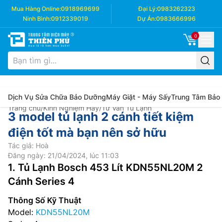
Mua Hàng Online:
0918969699
Đại Lý:
0983262323
Ninh Bình:
0912339019
Dự Án:
0983666996
0
Dịch Vụ Sửa Chữa Bảo Dưỡng
Máy Giặt - Máy Sấy
Trung Tâm Bảo
Trang chủ
/
Kinh Nghiệm Hay
/
Tư Vấn Tủ Lạnh
3 model tủ lạnh 2 cánh tiết kiệm
điện tốt mà bạn nên sở hữu
Tác giả: Hoà
Đăng ngày: 21/04/2024, lúc 11:03
1. Tủ Lạnh Bosch 453 Lít KDN55NL20M 2
Cánh Series 4
Thông Số Kỹ Thuật
Model:
KDN55NL20M