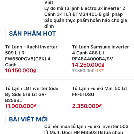
Việt
Lý do mà tủ lạnh Electrolux inverter 2
Cánh 341 Lít ETM3440L-B giải pháp
bảo quản thực phẩm hoàn hảo cho gia
đình
SẢN PHẨM HOT
Tủ Lạnh Hitachi Inverter
Tủ Lạnh Samsung Inverter
509 Lít R-
4 Cánh 488 Lít
FW650PGV8(GBK) 4
RF48A4000B4/SV
14.250.000
Cánh
16.150.000
17.350.000
-18%
Tủ Lạnh LG Inverter Side
Tủ Lạnh Funiki Mini 50 Lít
By Side 519 Lít GR-
FR-51DSU
B256BL
11.000.000
2.350.000
BÀI VIẾT MỚI
Có nên mua tủ lạnh Funiki inverter 503
lít Multi Door HR M8503TB lựa chọn