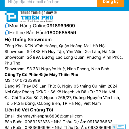
Đăng ký
Mua Hàng Online:
0918969699
Hotline Bảo Hành:
1800585859
Hệ Thống Showroom
Tổng Kho: KCN Vĩnh Hoàng, Quận Hoàng Mai, Hà Nội
Showroom: Số 488 Hà Huy Tập, Yên Viên, Gia Lâm, Hà Nội
Showroom: Số 89A Đường Lạc Long Quân, Phường Vĩnh Phúc,
Phú Thọ
Showroom: Số 331 Nguyễn Huệ, Ninh Phong, Ninh Bình
Công Ty Cổ Phần Điện Máy Thiên Phú
MST: 0107333989
Đăng Ký Thay Đổi Lần Thứ: 8, Ngày 05 tháng 09 năm 2024
Nơi Cấp: Phòng DKKD - Sở Kế Hoạch và Đầu Tư TP Hà Nội
Địa Chỉ Trụ Sở: Số 2, Ngách 765/27, Đường Nguyễn Văn Linh,
Tổ 5 P.Sài Đồng, Q.Long Biên, TP.Hà Nội, Việt Nam
Liên hệ Với Chúng Tôi
Email:
dienmaythienphu6886@gmail.com
Bán Buôn:
0983262323
- Nhà Thầu Dự Án:
0913836633
Bán Buôn:
0983666996
- Nhà Thầu Dự Án:
0983666996