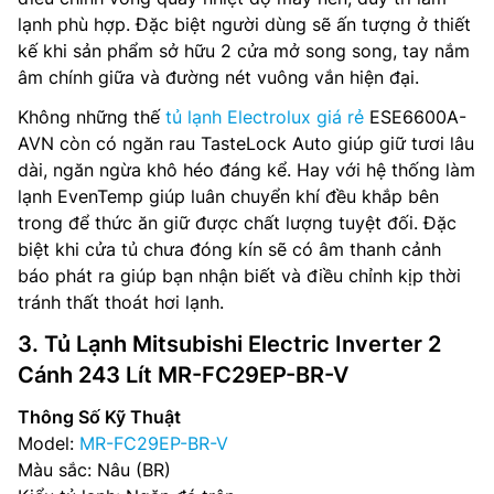
lạnh phù hợp. Đặc biệt người dùng sẽ ấn tượng ở thiết
kế khi sản phẩm sở hữu 2 cửa mở song song, tay nắm
âm chính giữa và đường nét vuông vắn hiện đại.
Không những thế
tủ lạnh Electrolux giá rẻ
ESE6600A-
AVN còn có ngăn rau TasteLock Auto giúp giữ tươi lâu
dài, ngăn ngừa khô héo đáng kể. Hay với hệ thống làm
lạnh EvenTemp giúp luân chuyển khí đều khắp bên
trong để thức ăn giữ được chất lượng tuyệt đối. Đặc
biệt khi cửa tủ chưa đóng kín sẽ có âm thanh cảnh
báo phát ra giúp bạn nhận biết và điều chỉnh kịp thời
tránh thất thoát hơi lạnh.
3. Tủ Lạnh Mitsubishi Electric Inverter 2
Cánh 243 Lít MR-FC29EP-BR-V
Thông Số Kỹ Thuật
Model:
MR-FC29EP-BR-V
Màu sắc: Nâu (BR)