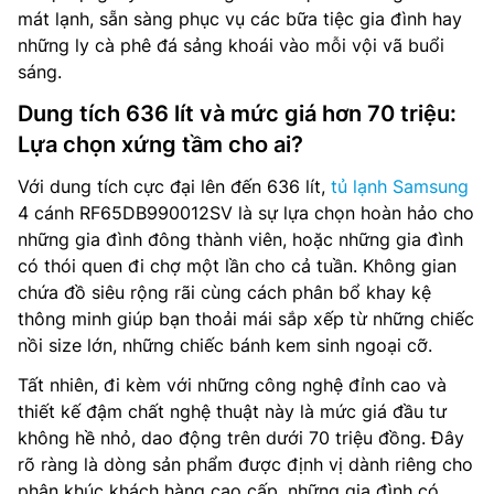
mát lạnh, sẵn sàng phục vụ các bữa tiệc gia đình hay
những ly cà phê đá sảng khoái vào mỗi vội vã buổi
sáng.
Dung tích 636 lít và mức giá hơn 70 triệu:
Lựa chọn xứng tầm cho ai?
Với dung tích cực đại lên đến 636 lít,
tủ lạnh Samsung
4 cánh RF65DB990012SV là sự lựa chọn hoàn hảo cho
những gia đình đông thành viên, hoặc những gia đình
có thói quen đi chợ một lần cho cả tuần. Không gian
chứa đồ siêu rộng rãi cùng cách phân bổ khay kệ
thông minh giúp bạn thoải mái sắp xếp từ những chiếc
nồi size lớn, những chiếc bánh kem sinh ngoại cỡ.
Tất nhiên, đi kèm với những công nghệ đỉnh cao và
thiết kế đậm chất nghệ thuật này là mức giá đầu tư
không hề nhỏ, dao động trên dưới 70 triệu đồng. Đây
rõ ràng là dòng sản phẩm được định vị dành riêng cho
phân khúc khách hàng cao cấp, những gia đình có