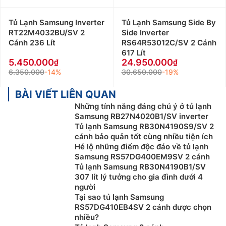
Tủ Lạnh Samsung Inverter
Tủ Lạnh Samsung Side By
RT22M4032BU/SV 2
Side Inverter
Cánh 236 Lít
RS64R53012C/SV 2 Cánh
617 Lít
5.450.000
24.950.000
6.350.000
-14%
30.650.000
-19%
BÀI VIẾT LIÊN QUAN
Những tính năng đáng chú ý ở tủ lạnh
Samsung RB27N4020B1/SV inverter
Tủ lạnh Samsung RB30N4190S9/SV 2
cánh bảo quản tốt cùng nhiều tiện ích
Hé lộ những điểm độc đáo về tủ lạnh
Samsung RS57DG400EM9SV 2 cánh
Tủ lạnh Samsung RB30N4190B1/SV
307 lít lý tưởng cho gia đình dưới 4
người
Tại sao tủ lạnh Samsung
RS57DG410EB4SV 2 cánh được chọn
nhiều?