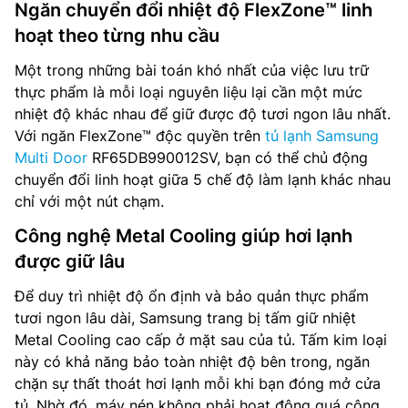
Ngăn chuyển đổi nhiệt độ FlexZone™ linh
hoạt theo từng nhu cầu
Một trong những bài toán khó nhất của việc lưu trữ
thực phẩm là mỗi loại nguyên liệu lại cần một mức
nhiệt độ khác nhau để giữ được độ tươi ngon lâu nhất.
Với ngăn FlexZone™ độc quyền trên
tủ lạnh Samsung
Multi Door
RF65DB990012SV, bạn có thể chủ động
chuyển đổi linh hoạt giữa 5 chế độ làm lạnh khác nhau
chỉ với một nút chạm.
Công nghệ Metal Cooling giúp hơi lạnh
được giữ lâu
Để duy trì nhiệt độ ổn định và bảo quản thực phẩm
tươi ngon lâu dài, Samsung trang bị tấm giữ nhiệt
Metal Cooling cao cấp ở mặt sau của tủ. Tấm kim loại
này có khả năng bảo toàn nhiệt độ bên trong, ngăn
chặn sự thất thoát hơi lạnh mỗi khi bạn đóng mở cửa
tủ. Nhờ đó, máy nén không phải hoạt động quá công