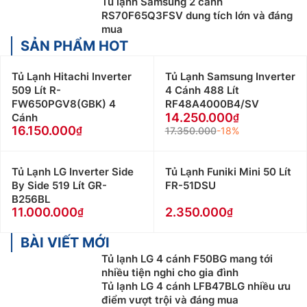
Tủ lạnh Samsung 2 cánh
RS70F65Q3FSV dung tích lớn và đáng
mua
SẢN PHẨM HOT
Tủ Lạnh Hitachi Inverter
Tủ Lạnh Samsung Inverter
509 Lít R-
4 Cánh 488 Lít
FW650PGV8(GBK) 4
RF48A4000B4/SV
14.250.000
Cánh
16.150.000
17.350.000
-18%
Tủ Lạnh LG Inverter Side
Tủ Lạnh Funiki Mini 50 Lít
By Side 519 Lít GR-
FR-51DSU
B256BL
11.000.000
2.350.000
BÀI VIẾT MỚI
Tủ lạnh LG 4 cánh F50BG mang tới
nhiều tiện nghi cho gia đình
Tủ lạnh LG 4 cánh LFB47BLG nhiều ưu
điểm vượt trội và đáng mua