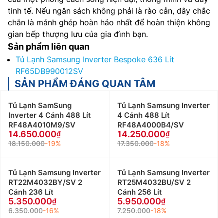
tinh tế. Nếu ngân sách không phải là rào cản, đây chắc
chắn là mảnh ghép hoàn hảo nhất để hoàn thiện không
gian bếp thượng lưu của gia đình bạn.
Sản phẩm liên quan
Tủ Lạnh Samsung Inverter Bespoke 636 Lít
RF65DB990012SV
SẢN PHẨM ĐÁNG QUAN TÂM
Tủ Lạnh SamSung
Tủ Lạnh Samsung Inverter
Inverter 4 Cánh 488 Lít
4 Cánh 488 Lít
RF48A4010M9/SV
RF48A4000B4/SV
14.650.000
14.250.000
18.150.000
-19%
17.350.000
-18%
Tủ Lạnh Samsung Inverter
Tủ Lạnh Samsung Inverter
RT22M4032BY/SV 2
RT25M4032BU/SV 2
Cánh 236 Lít
Cánh 256 Lít
5.350.000
5.950.000
6.350.000
-16%
7.250.000
-18%