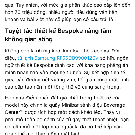
qua. Tuy nhiên, với mức giá phân khúc cao cấp lên đến
hơn 70 triệu đồng, nhiều người tiêu dùng vẫn băn
khoăn và bài viết này sẽ giúp bạn có câu trải lời.
Tuyệt tác thiết kế Bespoke nâng tầm
không gian sống
Không còn là những khối kim loại thô kệch và đơn
điệu,
tủ lạnh Samsung RF65DB990012SV
sở hữu ngôn
ngữ thiết kế Bespoke đỉnh cao với khả năng phẳng ẩn
mình hoàn hảo vào mọi hệ tủ bếp. Sự kết hợp tinh tế
giữa các đường nét vuông vức, tối giản cùng mặt kính
cao cấp tạo nên một tổng thể vô cùng sang trọng.
Hơn nữa điểm nhấn đắt giá nhất trong thiết kế của
model này chính là quầy Minibar sành điệu Beverage
Center™ được tích hợp một cách khéo léo. Thay vì
phải mở toàn bộ cánh cửa tủ gây thất thoát nhiệt, bạn
chỉ cần mở một lớp cửa ngoài là đã có thể tiếp cận
ngay thế giới thức uống mát lạnh.