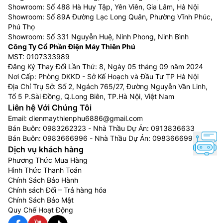
Showroom: Số 488 Hà Huy Tập, Yên Viên, Gia Lâm, Hà Nội
Showroom: Số 89A Đường Lạc Long Quân, Phường Vĩnh Phúc,
Phú Thọ
Showroom: Số 331 Nguyễn Huệ, Ninh Phong, Ninh Bình
Công Ty Cổ Phần Điện Máy Thiên Phú
MST: 0107333989
Đăng Ký Thay Đổi Lần Thứ: 8, Ngày 05 tháng 09 năm 2024
Nơi Cấp: Phòng DKKD - Sở Kế Hoạch và Đầu Tư TP Hà Nội
Địa Chỉ Trụ Sở: Số 2, Ngách 765/27, Đường Nguyễn Văn Linh,
Tổ 5 P.Sài Đồng, Q.Long Biên, TP.Hà Nội, Việt Nam
Liên hệ Với Chúng Tôi
Email:
dienmaythienphu6886@gmail.com
Bán Buôn:
0983262323
- Nhà Thầu Dự Án:
0913836633
Bán Buôn:
0983666996
- Nhà Thầu Dự Án:
0983666996
Dịch vụ khách hàng
Phương Thức Mua Hàng
Hình Thức Thanh Toán
Chính Sách Bảo Hành
Chính sách Đổi – Trả hàng hóa
Chính Sách Bảo Mật
Quy Chế Hoạt Động