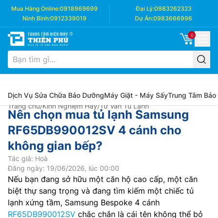
Mua Hàng Online:
0918969699
Đại Lý:
0983262323
Ninh Bình:
0912339019
Dự Án:
0983666996
0
Dịch Vụ Sửa Chữa Bảo Dưỡng
Máy Giặt - Máy Sấy
Trung Tâm Bảo
Trang chủ
/
Kinh Nghiệm Hay
/
Tư Vấn Tủ Lạnh
Nên chọn mua tủ lạnh Samsung
RF65DB990012SV 4 cánh cho
không gian bếp?
Tác giả: Hoà
Đăng ngày: 19/06/2026, lúc 00:00
Nếu bạn đang sở hữu một căn hộ cao cấp, một căn
biệt thự sang trọng và đang tìm kiếm một chiếc tủ
lạnh xứng tầm, Samsung Bespoke 4 cánh
RF65DB990012SV
chắc chắn là cái tên không thể bỏ