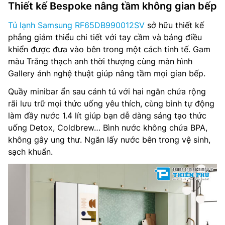
Công suất tiêu thụ công bố theo TCVN: 729 kWh/năm
Thiết kế Bespoke nâng tầm không gian bếp
Lấy nước bên ngoài: Không
Tủ lạnh Samsung RF65DB990012SV
sở hữu thiết kế
phẳng giảm thiểu chi tiết với tay cầm và bảng điều
Làm đá tự động: có
khiển được đưa vào bên trong một cách tinh tế. Gam
màu Trắng thạch anh thời thượng cùng màn hình
Ngăn đông mềm: Có
Gallery ảnh nghệ thuật giúp nâng tầm mọi gian bếp.
Chất liệu cửa tủ: Mặt gương soi
Quầy minibar ẩn sau cánh tủ với hai ngăn chứa rộng
rãi lưu trữ mọi thức uống yêu thích, cùng bình tự động
Công nghệ làm lạnh: 3 Dàn lạnh độc lập Triple Cooling
làm đầy nước 1.4 lít giúp bạn dễ dàng sáng tạo thức
uống Detox, Coldbrew… Bình nước không chứa BPA,
Điều khiển: AI Family Hub™ ( màn hình lớn bên ngoài tủ)
không gây ung thư. Ngăn lấy nước bên trong vệ sinh,
sạch khuẩn.
Công nghệ khử mùi: UV
Nguồn điện: 220-240V, 50-60Hz
Kích thước tủ(RxCxS): 912 x 1853 x 731 mm
Trọng lượng : 159 kg