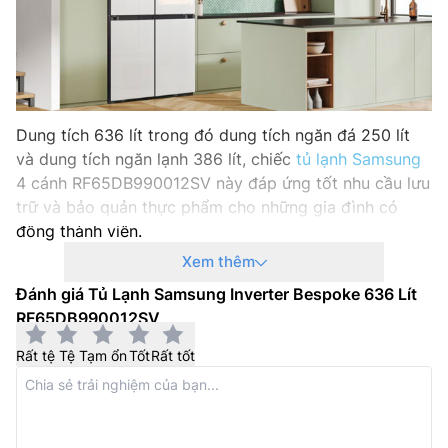
Sản xuất tại: Hàn Quốc
Hãng sản xuất: Samsung
Năm ra mắt: 2024
Dung tích 636 lít trong đó dung tích ngăn đá 250 lít
và dung tích ngăn lạnh 386 lít, chiếc
tủ lạnh Samsung
4 cánh RF65DB990012SV này đáp ứng tốt nhu cầu lưu
trữ và bảo quản thực phẩm cho những gia đình có
đông thành viên.
Xem thêm
Trung tâm giải trí & điều khiển thông minh
Đánh giá Tủ Lạnh Samsung Inverter Bespoke 636 Lít
Chia sẻ hình ảnh, để lại ghi chú, giải trí đa phương tiện
RF65DB990012SV
và điều khiển các thiết bị thông minh được kết nối qua
SmartThings với màn hình AI Family Hub™+ 32 Inch.
Rất tệ
Tệ
Tạm ổn
Tốt
Rất tốt
Bạn cũng có thể dễ dàng quản lý danh sách thực
phẩm đang có trong
tủ lạnh
với tính năng nhận diện
thực phẩm AI Vision Inside.