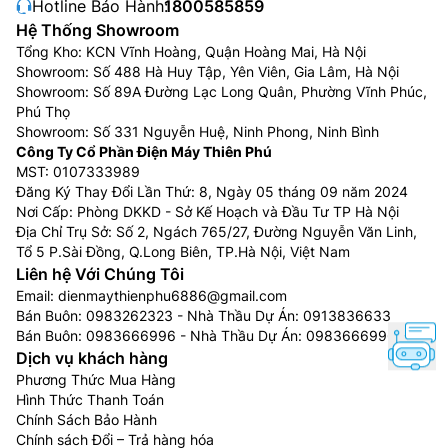
Hotline Bảo Hành:
1800585859
Hệ Thống Showroom
Tổng Kho: KCN Vĩnh Hoàng, Quận Hoàng Mai, Hà Nội
Showroom: Số 488 Hà Huy Tập, Yên Viên, Gia Lâm, Hà Nội
Showroom: Số 89A Đường Lạc Long Quân, Phường Vĩnh Phúc,
Phú Thọ
Showroom: Số 331 Nguyễn Huệ, Ninh Phong, Ninh Bình
Công Ty Cổ Phần Điện Máy Thiên Phú
3 dàn lạnh độc lập
MST: 0107333989
Đăng Ký Thay Đổi Lần Thứ: 8, Ngày 05 tháng 09 năm 2024
Tủ lạnh Samsung multi door
RF65DB990012SV được
Nơi Cấp: Phòng DKKD - Sở Kế Hoạch và Đầu Tư TP Hà Nội
trang bị hệ thống 3 dàn lạnh độc lập cung cấp khí lạnh
Địa Chỉ Trụ Sở: Số 2, Ngách 765/27, Đường Nguyễn Văn Linh,
riêng biệt cho 3 ngăn tủ, nhờ đó duy trì nhiệt độ và độ
Tổ 5 P.Sài Đồng, Q.Long Biên, TP.Hà Nội, Việt Nam
Liên hệ Với Chúng Tôi
ẩm tối ưu trong mỗi ngăn, giữ thực phẩm tươi lâu và
Email:
dienmaythienphu6886@gmail.com
không bị lẫn mùi.
Bán Buôn:
0983262323
- Nhà Thầu Dự Án:
0913836633
Bán Buôn:
0983666996
- Nhà Thầu Dự Án:
0983666996
Dịch vụ khách hàng
Phương Thức Mua Hàng
Hình Thức Thanh Toán
Chính Sách Bảo Hành
Chính sách Đổi – Trả hàng hóa