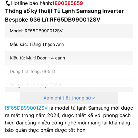
Hotline bảo hành:
1800585859
Thông số kỹ thuật Tủ Lạnh Samsung Inverter
Bespoke 636 Lít RF65DB990012SV
Model: RF65DB990012SV
Màu sắc: Trắng Thạch Anh
Kiểu tủ: Multi Door – 4 cánh
Dung tích tổng: 665 lít
Dung tích sử dụng: 636 lít
Xem chi tiết thông số
Dung tích năng đá: 250 lít
RF65DB990012SV
là model tủ lạnh Samsung mới được
Dung tích năng mát: 386 lít
ra mắt trong năm 2024, được thiết kế với phong cách
hiện đại cùng nhiều công nghệ mới mang lại khả năng
Công nghệ inverter: Có
bảo quản thực phẩm được tốt hơn.