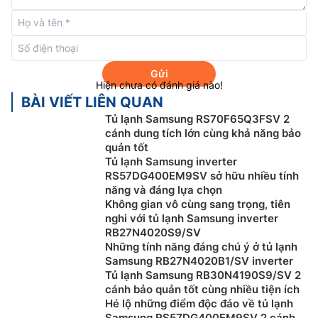
Gửi
Hiện chưa có đánh giá nào!
BÀI VIẾT LIÊN QUAN
Tủ lạnh Samsung RS70F65Q3FSV 2
cánh dung tích lớn cùng khả năng bảo
quản tốt
Tủ lạnh Samsung inverter
RS57DG400EM9SV sở hữu nhiều tính
Giải trí đa phương tiện:
Thưởng thức chương trình giải
năng và đáng lựa chọn
trí yêu thích ngay trong bếp. Với Samsung TV Plus,
Không gian vô cùng sang trọng, tiên
nghi với tủ lạnh Samsung inverter
bạn hoàn toàn có thể theo dõi các chương trình truyền
RB27N4020S9/SV
hình trực tiếp. Tính năng TapView cho phép sao chép
Những tính năng đáng chú ý ở tủ lạnh
màn hình điện thoại lên tủ lạnh Samsung 636 Lít
Samsung RB27N4020B1/SV inverter
RF65DB990012SV chỉ với một chạm vào cạnh của tủ
Tủ lạnh Samsung RB30N4190S9/SV 2
lạnh. Bạn còn có thể xem YouTube, nghe nhạc trên
cánh bảo quản tốt cùng nhiều tiện ích
Hé lộ những điểm độc đáo về tủ lạnh
một số ứng dụng, hoặc nghe đài phát thanh.
Samsung RS57DG400EM9SV 2 cánh