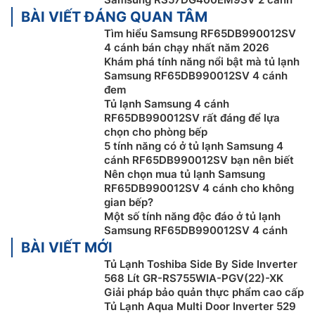
Gallery ảnh & lịch trình:
Thêm nhiều cách hơn để kết
BÀI VIẾT ĐÁNG QUAN TÂM
nối và chia sẻ với gia đình. Bạn có thể chia sẻ trực tiếp
Tìm hiểu Samsung RF65DB990012SV
thông tin, tin nhắn; để lại ghi chú, danh sách công việc,
4 cánh bán chạy nhất năm 2026
Khám phá tính năng nổi bật mà tủ lạnh
hướng dẫn, lịch trình, hoặc trình chiếu bất kỳ hình ảnh
Samsung RF65DB990012SV 4 cánh
nào với Google Photos.
đem
Tủ lạnh Samsung 4 cánh
Gợi ý công thức nấu ăn:
Bạn không còn phải suy nghĩ
RF65DB990012SV rất đáng để lựa
hôm nay nấu món gì vì đã có SmartThings Food* gợi ý
chọn cho phòng bếp
công thức nấu ăn với hướng dẫn dễ làm theo và có
5 tính năng có ở tủ lạnh Samsung 4
thể gửi cài đặt phù hợp đến thiết bị nấu ăn của bạn.
cánh RF65DB990012SV bạn nên biết
Nên chọn mua tủ lạnh Samsung
Điều khiển thông minh SmartThings:
Ứng dụng
RF65DB990012SV 4 cánh cho không
SmartThings cho phép bạn dễ dàng điều khiển các
gian bếp?
thiết bị thông minh. Với SmartThings Home, bạn có thể
Một số tính năng độc đáo ở tủ lạnh
Samsung RF65DB990012SV 4 cánh
theo dõi mức tiêu thụ năng lượng và lượng khí thải
BÀI VIẾT MỚI
carbon của các thiết bị. Tích hợp Google Nest cho
Tủ Lạnh Toshiba Side By Side Inverter
phép bạn kiểm tra Ring Doorbell xem ai đang đợi cửa.
568 Lít GR-RS755WIA-PGV(22)-XK
Bảo mật IoT an toàn dữ liệu cá nhân:
Tận hưởng sự an
Giải pháp bảo quản thực phẩm cao cấp
Tủ Lạnh Aqua Multi Door Inverter 529
tâm với bảo mật IoT. Tủ lạnh Bespoke AI Family Hub™+