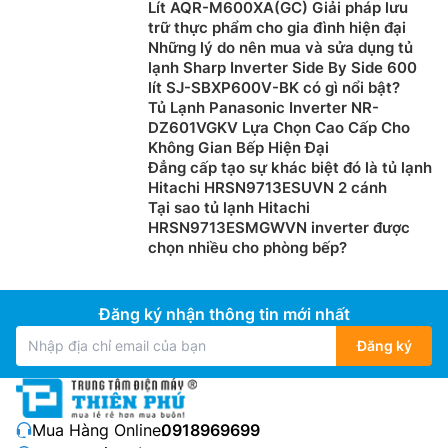
Lít AQR-M600XA(GC) Giải pháp lưu
được bảo vệ bởi Knox Matrix, một hệ thống giám sát
trữ thực phẩm cho gia đình hiện đại
lẫn nhau của các thiết bị thông minh dựa trên công
Những lý do nên mua và sửa dụng tủ
nghệ blockchain. Đây cũng là thiết bị gia dụng đầu
lạnh Sharp Inverter Side By Side 600
tiên đạt xếp hạng ‘Kim cương’ trong quá trình xác
lít SJ-SBXP600V-BK có gì nổi bật?
Tủ Lạnh Panasonic Inverter NR-
minh bảo mật IoT của UL Solutions.
DZ601VGKV Lựa Chọn Cao Cấp Cho
Công nghệ AI Vision Inside
Không Gian Bếp Hiện Đại
Đẳng cấp tạo sự khác biệt đó là tủ lạnh
Tủ lạnh Samsung Bespoke RF65DB990012SV được
Hitachi HRSN9713ESUVN 2 cánh
Tại sao tủ lạnh Hitachi
trang bị công nghệ AI Vision Inside sử dụng camera
HRSN9713ESMGWVN inverter được
bên trong để nhận diện các loại thực phẩm tươi sống
chọn nhiều cho phòng bếp?
được đưa vào và lấy ra khỏi tủ, giúp bạn quản lý danh
sách thực phẩm dễ dàng. Bạn có thể xem hình ảnh
thực phẩm đang có trong tủ lạnh, nhận gợi ý công
Đăng ký nhận thông tin mới nhất
thức nấu ăn hoặc quản lý hạn sử dụng của thực phẩm.
Đăng ký
Mua Hàng Online:
0918969699