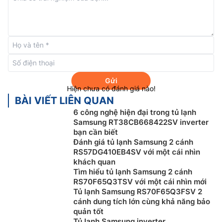
tối ưu điện năng tiêu thụ.
Ngoài ra, với máy nén được trang bị công nghệ Digital
inverter này còn có khả năng giảm độ ồn khi hoạt
động, giảm hao mòn và nâng cao tuổi thọ cho máy.
Công nghệ làm lạnh đa chiều
Gửi
Hiện chưa có đánh giá nào!
BÀI VIẾT LIÊN QUAN
6 công nghệ hiện đại trong tủ lạnh
Samsung RT38CB668422SV inverter
bạn cần biết
Đánh giá tủ lạnh Samsung 2 cánh
RS57DG410EB4SV với một cái nhìn
khách quan
Tìm hiểu tủ lạnh Samsung 2 cánh
RS70F65Q3TSV với một cái nhìn mới
Tủ lạnh Samsung RS70F65Q3FSV 2
cánh dung tích lớn cùng khả năng bảo
quản tốt
Tủ lạnh Samsung inverter
RT25M4032BU/SV sở hữu
Tủ lạnh Samsung inverter