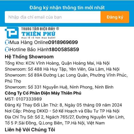
giá rẻ
RT25M4032BU/SV có khả năng duy trì độ ẩm
Đăng ký nhận thông tin mới nhất
tốt nhất, bảo quản hiệu quả rau củ, trái cây, giúp
Đăng ký
chúng tươi ngon lâu hơn. Khi độ ẩm xuống dưới mức
thông thường, ngăn sẽ hạn chế hơi ẩm thoát ra ngoài.
Và ngược lại, khi độ ẩm lên quá cao hơn mức bình
thường, ngăn sẽ thoát bớt khí để duy trì độ ẩm.
Mua Hàng Online:
0918969699
Hotline Bảo Hành:
1800585859
Bộ lọc than hoạt tính Deodorizer
Hệ Thống Showroom
Tổng Kho: KCN Vĩnh Hoàng, Quận Hoàng Mai, Hà Nội
Showroom: Số 488 Hà Huy Tập, Yên Viên, Gia Lâm, Hà Nội
Showroom: Số 89A Đường Lạc Long Quân, Phường Vĩnh Phúc,
Phú Thọ
Showroom: Số 331 Nguyễn Huệ, Ninh Phong, Ninh Bình
Công Ty Cổ Phần Điện Máy Thiên Phú
MST: 0107333989
Đăng Ký Thay Đổi Lần Thứ: 8, Ngày 05 tháng 09 năm 2024
Nơi Cấp: Phòng DKKD - Sở Kế Hoạch và Đầu Tư TP Hà Nội
Địa Chỉ Trụ Sở: Số 2, Ngách 765/27, Đường Nguyễn Văn Linh,
Tổ 5 P.Sài Đồng, Q.Long Biên, TP.Hà Nội, Việt Nam
Liên hệ Với Chúng Tôi