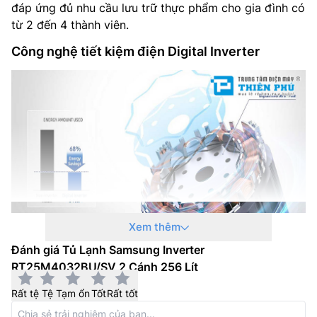
đáp ứng đủ nhu cầu lưu trữ thực phẩm cho gia đình có
Nơi sản xuất: Việt Nam
từ 2 đến 4 thành viên.
Dòng sản phẩm: 2020
Công nghệ tiết kiệm điện Digital Inverter
Hãng: Samsung
Xem thêm
Đánh giá Tủ Lạnh Samsung Inverter
Tủ lạnh Samsung 2 cánh
RT25M4032BU/SV được
RT25M4032BU/SV 2 Cánh 256 Lít
trang bị công nghệ Digital Inverter giúp tự động điều
chính độ lạnh dựa trên nhiệt độ, độ ẩm và thói quen sử
Rất tệ
Tệ
Tạm ổn
Tốt
Rất tốt
dụng của người dùng với 7 cấp độ linh hoạt nhờ đó sẽ