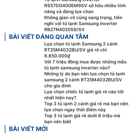
công nghệ làm lạnh đa chiều giúp nhanh chóng phân
RS57DG400EM9SV sở hữu nhiều tính
bố luồng khí lạnh tới mọi vị trí bên trong tủ, từ đó thực
năng và đáng lựa chọn
phẩm sẽ luôn được làm lạnh và được bảo quản ở trạng
Không gian vô cùng sang trọng, tiên
thái tốt nhất.
nghi với tủ lạnh Samsung inverter
RB27N4020S9/SV
Ngăn đông mềm Optimal Fresh Zone
BÀI VIẾT ĐÁNG QUAN TÂM
Lựa chọn tủ lạnh Samsung 2 cánh
RT25M4032BU/SV giá rẻ chỉ
6.850.000₫
Với 7 triệu đồng mua được những mẫu
tủ lạnh samsung inverter nào?
Những lý do bạn nên lựa chọn tủ lạnh
samsung 2 cánh RT25M4032BU/SV
cho gia đình
Lựa chọn chiếc tủ lạnh giá rẻ nào tốt
nhất hiện nay?
Top 3 tủ lạnh 2 cánh giá rẻ mà bạn nên
lựa chọn ngay thời điểm này
Top 3 tủ lạnh giá rẻ dưới 8 triệu mà
bạn nên biết
Tủ lạnh Samsung ngăn đá trên
256 lít
BÀI VIẾT MỚI
RT25M4032BU/SV này được trang bị ngăn đông mềm