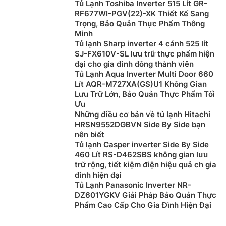
Tủ Lạnh Toshiba Inverter 515 Lít GR-
-1 độ C, có khả năng bảo quản thịt cá trong ngày mà
RF677WI-PGV(22)-XK Thiết Kế Sang
vẫn giữa được độ tươi ngon. Với ngăn đông mềm
Trọng, Bảo Quản Thực Phẩm Thông
người dùng sẽ không còn mất nhiều thời gian chờ đợi
Minh
rã đông thực phẩm trước khi chế biến như ở ngăn
Tủ lạnh Sharp inverter 4 cánh 525 lít
đông thường.
SJ-FX610V-SL lưu trữ thực phẩm hiện
đại cho gia đình đông thành viên
Ngăn rau quả cân bằng độ ẩm BIG BOX
Tủ Lạnh Aqua Inverter Multi Door 660
Lít AQR-M727XA(GS)U1 Không Gian
Lưu Trữ Lớn, Bảo Quản Thực Phẩm Tối
Ưu
Những điều cơ bản về tủ lạnh Hitachi
HRSN9552DGBVN Side By Side bạn
nên biết
Tủ lạnh Casper inverter Side By Side
460 Lít RS-D462SBS không gian lưu
trữ rộng, tiết kiệm điện hiệu quả ch gia
đình hiện đại
Tủ Lạnh Panasonic Inverter NR-
DZ601YGKV Giải Pháp Bảo Quản Thực
Phẩm Cao Cấp Cho Gia Đình Hiện Đại
Ngăn rau quả cân bằng độ ẩm trên
tủ lạnh Samsung