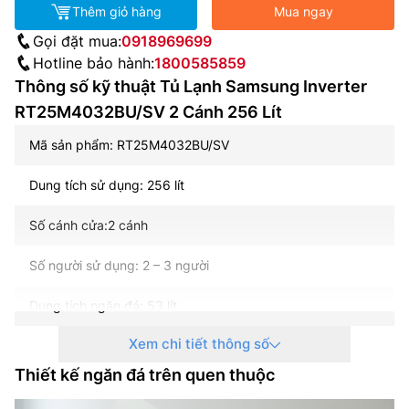
Thêm giỏ hàng
Mua ngay
Gọi đặt mua:
0918969699
Hotline bảo hành:
1800585859
Thông số kỹ thuật Tủ Lạnh Samsung Inverter
RT25M4032BU/SV 2 Cánh 256 Lít
Mã sản phẩm: RT25M4032BU/SV
Dung tích sử dụng: 256 lít
Số cánh cửa:2 cánh
Số người sử dụng: 2 – 3 người
Dung tích ngăn đá: 53 lít
Xem chi tiết thông số
Dung tích ngăn lạnh: 203 lít
Thiết kế ngăn đá trên quen thuộc
Công nghệ Inverter: Tủ lạnh Inverter