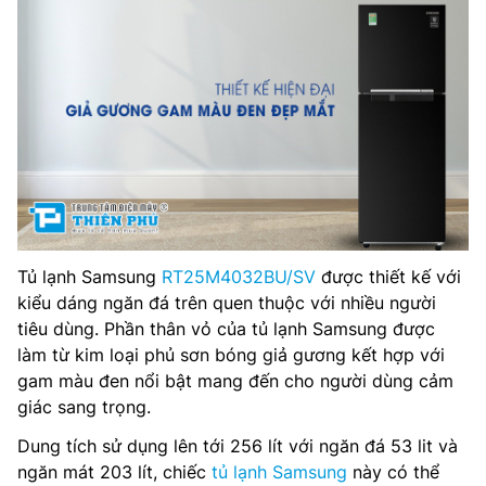
Công suất tiêu thụ công bố theo TCVN: ~0.98 kW/ ngày
Chế độ tiết kiệm điện: Công Nghệ Digital Inverter
Công nghệ làm lạnh: Làm lạnh đa chiều
Công nghệ kháng khuẩn, khử mùi: Bộ lọc than hoạt tính
Deodorizer
Công nghệ bảo quản thực phẩm: Ngăn đông mềm -1 độ C
Optimal Fresh Zone
Tủ lạnh Samsung
RT25M4032BU/SV
được thiết kế với
kiểu dáng ngăn đá trên quen thuộc với nhiều người
Kiểu tủ: Ngăn đá trên
tiêu dùng. Phần thân vỏ của tủ lạnh Samsung được
Chất liệu cửa tủ lạnh: Kim loại phủ sơn bóng giả gương
làm từ kim loại phủ sơn bóng giả gương kết hợp với
gam màu đen nổi bật mang đến cho người dùng cảm
Chất liệu khay ngăn lạnh: Kính chịu lực
giác sang trọng.
Dung tích sử dụng lên tới 256 lít với ngăn đá 53 lit và
Kích thước – Khối lượng: Cao 163.5 cm – Rộng 55.5 cm –
Sâu 63.7 cm – Nặng 49 kg
ngăn mát 203 lít, chiếc
tủ lạnh Samsung
này có thể