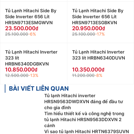
Tủ Lạnh Hitachi Side By
Tủ Lạnh Hitachi Side By
Side Inverter 656 Lít
Side Inverter 656 Lít
HRSN9713ESMGWVN
HRSN9713ESGBKVN
23.500.000
20.950.000
25.100.000
-6%
25.100.000
-17%
Tủ Lạnh Hitachi Inverter
Tủ Lạnh Hitachi Inverter
323 lít
323 lít HRBN6340DUVN
HRBN6340DGBKVN
10.850.000
10.350.000
12.500.000
-13%
11.200.000
-8%
BÀI VIẾT LIÊN QUAN
Tủ lạnh Hitachi inverter
HRSN9563DWDXVN đáng để đầu tư
cho gia đình
Tìm hiểu thiết kế và công nghệ trong
tủ lạnh Hitachi HRSN9563DDXVN 2
cánh
Vì sao tủ lạnh Hitachi HRTN6379SUVN