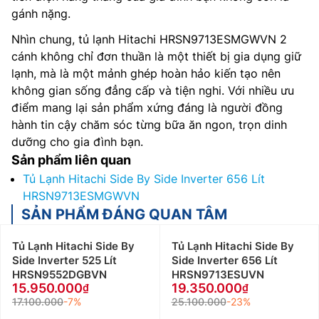
gánh nặng.
Nhìn chung, tủ lạnh Hitachi HRSN9713ESMGWVN 2
cánh không chỉ đơn thuần là một thiết bị gia dụng giữ
lạnh, mà là một mảnh ghép hoàn hảo kiến tạo nên
không gian sống đẳng cấp và tiện nghi. Với nhiều ưu
điểm mang lại sản phẩm xứng đáng là người đồng
hành tin cậy chăm sóc từng bữa ăn ngon, trọn dinh
dưỡng cho gia đình bạn.
Sản phẩm liên quan
Tủ Lạnh Hitachi Side By Side Inverter 656 Lít
HRSN9713ESMGWVN
SẢN PHẨM ĐÁNG QUAN TÂM
Tủ Lạnh Hitachi Side By
Tủ Lạnh Hitachi Side By
Side Inverter 525 Lít
Side Inverter 656 Lít
HRSN9552DGBVN
HRSN9713ESUVN
15.950.000
19.350.000
17.100.000
-7%
25.100.000
-23%