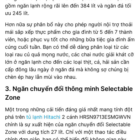
gồm ngăn lạnh rộng rãi lên đến 384 lít và ngăn đá tối
ưu 245 lít.
Hơn nữa sự phân bổ này cho phép người nội trợ thoải
mái sắp xếp thực phẩm cho gia đình từ 5 đến 7 thành
viên, hoặc phục vụ tốt cho những bữa tiệc gia đình ấm
cúng cuối tuần. Bạn có thể dễ dàng phân loại từ các
loại rau củ quả mọng nước, các chai nước giải khát cỡ
lớn ở ngăn lạnh cho đến các loại thịt, cá, hải sản cần
cấp đông lâu ngày ở ngăn đá mà không sợ chúng bị
chèn ép hay lẫn mùi vào nhau.
3. Ngăn chuyển đổi thông minh Selectable
Zone
Một trong những cải tiến đáng giá nhất mang tính đột
phá trên
tủ lạnh Hitachi
2 cánh HRSN9713ESMGWVN
chính là sự xuất hiện của ngăn chuyển đổi Selectable
Zone với dung tích 27 lít. Chỉ với một thao tác điều
chỉnh đơn giản, bạn có thể biến đổi không gian này