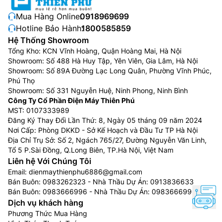
Mua Hàng Online:
0918969699
Hotline Bảo Hành:
1800585859
Hệ Thống Showroom
Tổng Kho: KCN Vĩnh Hoàng, Quận Hoàng Mai, Hà Nội
Showroom: Số 488 Hà Huy Tập, Yên Viên, Gia Lâm, Hà Nội
Showroom: Số 89A Đường Lạc Long Quân, Phường Vĩnh Phúc,
Phú Thọ
Showroom: Số 331 Nguyễn Huệ, Ninh Phong, Ninh Bình
Công Ty Cổ Phần Điện Máy Thiên Phú
MST: 0107333989
Đăng Ký Thay Đổi Lần Thứ: 8, Ngày 05 tháng 09 năm 2024
Nơi Cấp: Phòng DKKD - Sở Kế Hoạch và Đầu Tư TP Hà Nội
Địa Chỉ Trụ Sở: Số 2, Ngách 765/27, Đường Nguyễn Văn Linh,
Tổ 5 P.Sài Đồng, Q.Long Biên, TP.Hà Nội, Việt Nam
Liên hệ Với Chúng Tôi
Email:
dienmaythienphu6886@gmail.com
Bán Buôn:
0983262323
- Nhà Thầu Dự Án:
0913836633
Bán Buôn:
0983666996
- Nhà Thầu Dự Án:
0983666996
Dịch vụ khách hàng
Phương Thức Mua Hàng