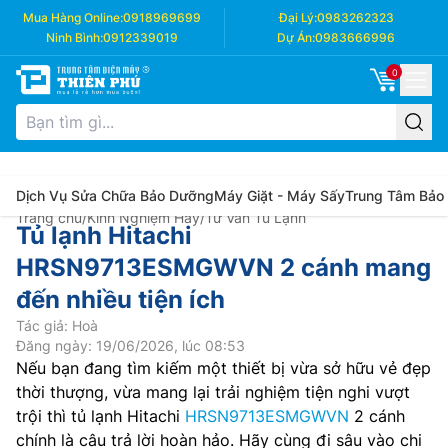
Mua Hàng Online:
0918969699
Đại Lý:
0983262323
Ninh Bình:
0912339019
Dự Án:
0983666996
0
Dịch Vụ Sửa Chữa Bảo Dưỡng
Máy Giặt - Máy Sấy
Trung Tâm Bảo
Trang chủ
/
Kinh Nghiệm Hay
/
Tư Vấn Tủ Lạnh
Tủ lạnh Hitachi
HRSN9713ESMGWVN 2 cánh mang
đến nhiều tiện ích
Tác giả: Hoà
Đăng ngày: 19/06/2026, lúc 08:53
Nếu bạn đang tìm kiếm một thiết bị vừa sở hữu vẻ đẹp
thời thượng, vừa mang lại trải nghiệm tiện nghi vượt
trội thì tủ lạnh Hitachi
HRSN9713ESMGWVN
2 cánh
chính là câu trả lời hoàn hảo. Hãy cùng đi sâu vào chi