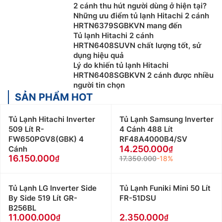
2 cánh thu hút người dùng ở hiện tại?
Những ưu điểm tủ lạnh Hitachi 2 cánh
HRTN6379SGBKVN mang đến
Tủ lạnh Hitachi 2 cánh
HRTN6408SUVN chất lượng tốt, sử
dụng hiệu quả
Lý do khiến tủ lạnh Hitachi
HRTN6408SGBKVN 2 cánh được nhiều
người tin chọn
SẢN PHẨM HOT
Tủ Lạnh Hitachi Inverter
Tủ Lạnh Samsung Inverter
509 Lít R-
4 Cánh 488 Lít
FW650PGV8(GBK) 4
RF48A4000B4/SV
14.250.000
Cánh
16.150.000
17.350.000
-18%
Tủ Lạnh LG Inverter Side
Tủ Lạnh Funiki Mini 50 Lít
By Side 519 Lít GR-
FR-51DSU
B256BL
11.000.000
2.350.000