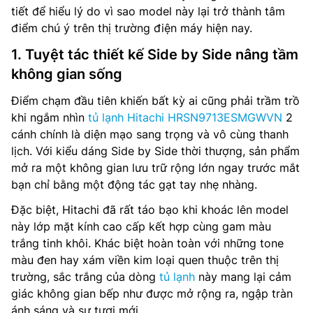
tiết để hiểu lý do vì sao model này lại trở thành tâm
điểm chú ý trên thị trường điện máy hiện nay.
1. Tuyệt tác thiết kế Side by Side nâng tầm
không gian sống
Điểm chạm đầu tiên khiến bất kỳ ai cũng phải trầm trồ
khi ngắm nhìn
tủ lạnh Hitachi HRSN9713ESMGWVN
2
cánh chính là diện mạo sang trọng và vô cùng thanh
lịch. Với kiểu dáng Side by Side thời thượng, sản phẩm
mở ra một không gian lưu trữ rộng lớn ngay trước mắt
bạn chỉ bằng một động tác gạt tay nhẹ nhàng.
Đặc biệt, Hitachi đã rất táo bạo khi khoác lên model
này lớp mặt kính cao cấp kết hợp cùng gam màu
trắng tinh khôi. Khác biệt hoàn toàn với những tone
màu đen hay xám viền kim loại quen thuộc trên thị
trường, sắc trắng của dòng
tủ lạnh
này mang lại cảm
giác không gian bếp như được mở rộng ra, ngập tràn
ánh sáng và sự tươi mới.