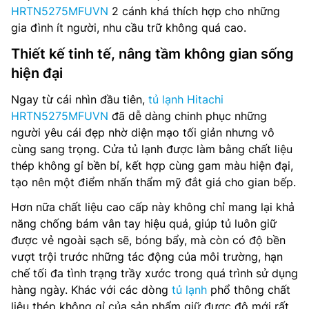
HRTN5275MFUVN
2 cánh khá thích hợp cho những
gia đình ít người, nhu cầu trữ không quá cao.
Thiết kế tinh tế, nâng tầm không gian sống
hiện đại
Ngay từ cái nhìn đầu tiên,
tủ lạnh Hitachi
HRTN5275MFUVN
đã dễ dàng chinh phục những
người yêu cái đẹp nhờ diện mạo tối giản nhưng vô
cùng sang trọng. Cửa tủ lạnh được làm bằng chất liệu
thép không gỉ bền bỉ, kết hợp cùng gam màu hiện đại,
tạo nên một điểm nhấn thẩm mỹ đắt giá cho gian bếp.
Hơn nữa chất liệu cao cấp này không chỉ mang lại khả
năng chống bám vân tay hiệu quả, giúp tủ luôn giữ
được vẻ ngoài sạch sẽ, bóng bẩy, mà còn có độ bền
vượt trội trước những tác động của môi trường, hạn
chế tối đa tình trạng trầy xước trong quá trình sử dụng
hàng ngày. Khác với các dòng
tủ lạnh
phổ thông chất
liệu thép không gỉ của sản phẩm giữ được độ mới rất