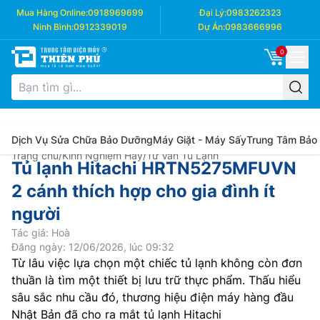
Mua Hàng Online:
0918969699
Đại Lý:
0983262323
Ninh Bình:
0912339019
Dự Án:
0983666996
0
Dịch Vụ Sửa Chữa Bảo Dưỡng
Máy Giặt - Máy Sấy
Trung Tâm Bảo
Trang chủ
/
Kinh Nghiệm Hay
/
Tư Vấn Tủ Lạnh
Tủ lạnh Hitachi HRTN5275MFUVN
2 cánh thích hợp cho gia đình ít
người
Tác giả: Hoà
Đăng ngày: 12/06/2026, lúc 09:32
Từ lâu việc lựa chọn một chiếc tủ lạnh không còn đơn
thuần là tìm một thiết bị lưu trữ thực phẩm. Thấu hiểu
sâu sắc nhu cầu đó, thương hiệu điện máy hàng đầu
Nhật Bản đã cho ra mắt tủ lạnh Hitachi