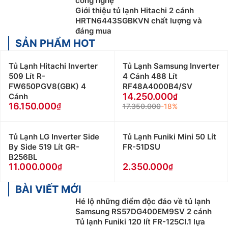
công nghệ
Giới thiệu tủ lạnh Hitachi 2 cánh
HRTN6443SGBKVN chất lượng và
đáng mua
SẢN PHẨM HOT
Tủ Lạnh Hitachi Inverter
Tủ Lạnh Samsung Inverter
509 Lít R-
4 Cánh 488 Lít
FW650PGV8(GBK) 4
RF48A4000B4/SV
14.250.000
Cánh
16.150.000
17.350.000
-18%
Tủ Lạnh LG Inverter Side
Tủ Lạnh Funiki Mini 50 Lít
By Side 519 Lít GR-
FR-51DSU
B256BL
11.000.000
2.350.000
BÀI VIẾT MỚI
Hé lộ những điểm độc đáo về tủ lạnh
Samsung RS57DG400EM9SV 2 cánh
Tủ lạnh Funiki 120 lít FR-125CI.1 lựa