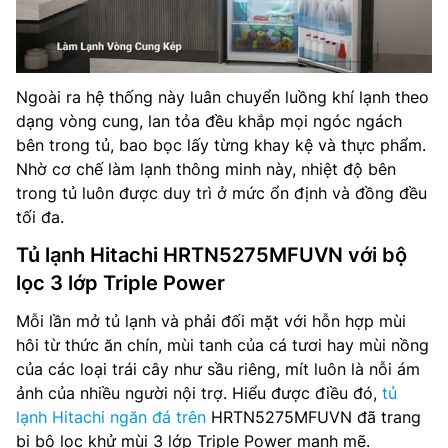
Ngoài ra hệ thống này luân chuyển luồng khí lạnh theo
dạng vòng cung, lan tỏa đều khắp mọi ngóc ngách
bên trong tủ, bao bọc lấy từng khay kệ và thực phẩm.
Nhờ cơ chế làm lạnh thông minh này, nhiệt độ bên
trong tủ luôn được duy trì ở mức ổn định và đồng đều
tối đa.
Tủ lạnh Hitachi HRTN5275MFUVN với bộ
lọc 3 lớp Triple Power
Mỗi lần mở tủ lạnh và phải đối mặt với hỗn hợp mùi
hôi từ thức ăn chín, mùi tanh của cá tươi hay mùi nồng
của các loại trái cây như sầu riêng, mít luôn là nỗi ám
ảnh của nhiều người nội trợ. Hiểu được điều đó,
tủ
lạnh Hitachi ngăn đá trên
HRTN5275MFUVN đã trang
bị bộ lọc khử mùi 3 lớp Triple Power mạnh mẽ.