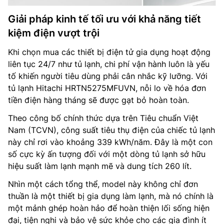
Giải pháp kinh tế tối ưu với khả năng tiết
kiệm điện vượt trội
Khi chọn mua các thiết bị điện tử gia dụng hoạt động
liên tục 24/7 như tủ lạnh, chi phí vận hành luôn là yếu
tố khiến người tiêu dùng phải cân nhắc kỹ lưỡng. Với
tủ lạnh Hitachi HRTN5275MFUVN, nỗi lo về hóa đơn
tiền điện hàng tháng sẽ được gạt bỏ hoàn toàn.
Theo công bố chính thức dựa trên Tiêu chuẩn Việt
Nam (TCVN), công suất tiêu thụ điện của chiếc tủ lạnh
này chỉ rơi vào khoảng 339 kWh/năm. Đây là một con
số cực kỳ ấn tượng đối với một dòng tủ lạnh sở hữu
hiệu suất làm lạnh mạnh mẽ và dung tích 260 lít.
Nhìn một cách tổng thể, model này không chỉ đơn
thuần là một thiết bị gia dụng làm lạnh, mà nó chính là
một mảnh ghép hoàn hảo để hoàn thiện lối sống hiện
đại, tiện nghi và bảo vệ sức khỏe cho các gia đình ít