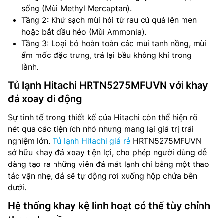
sống (Mùi Methyl Mercaptan).
Tầng 2: Khử sạch mùi hôi từ rau củ quả lên men
hoặc bắt đầu héo (Mùi Ammonia).
Tầng 3: Loại bỏ hoàn toàn các mùi tanh nồng, mùi
ẩm mốc đặc trưng, trả lại bầu không khí trong
lành.
Tủ lạnh Hitachi HRTN5275MFUVN với khay
đá xoay di động
Sự tinh tế trong thiết kế của Hitachi còn thể hiện rõ
nét qua các tiện ích nhỏ nhưng mang lại giá trị trải
nghiệm lớn.
Tủ lạnh Hitachi giá rẻ
HRTN5275MFUVN
sở hữu khay đá xoay tiện lợi, cho phép người dùng dễ
dàng tạo ra những viên đá mát lạnh chỉ bằng một thao
tác vặn nhẹ, đá sẽ tự động rơi xuống hộp chứa bên
dưới.
Hệ thống khay kệ linh hoạt có thể tùy chỉnh