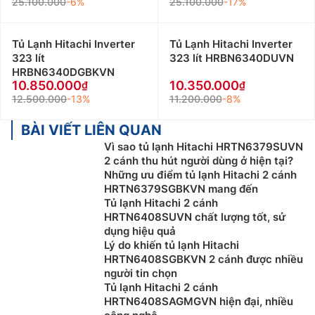
25.100.000
-6%
25.100.000
-17%
Tủ Lạnh Hitachi Inverter
Tủ Lạnh Hitachi Inverter
323 lít
323 lít HRBN6340DUVN
HRBN6340DGBKVN
10.850.000
10.350.000
12.500.000
-13%
11.200.000
-8%
BÀI VIẾT LIÊN QUAN
Vì sao tủ lạnh Hitachi HRTN6379SUVN
2 cánh thu hút người dùng ở hiện tại?
Những ưu điểm tủ lạnh Hitachi 2 cánh
HRTN6379SGBKVN mang đến
Tủ lạnh Hitachi 2 cánh
HRTN6408SUVN chất lượng tốt, sử
dụng hiệu quả
Lý do khiến tủ lạnh Hitachi
HRTN6408SGBKVN 2 cánh được nhiều
người tin chọn
Tủ lạnh Hitachi 2 cánh
HRTN6408SAGMGVN hiện đại, nhiều