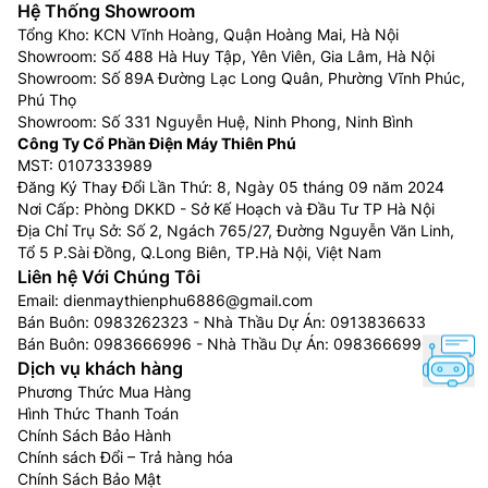
Hệ Thống Showroom
Tổng Kho: KCN Vĩnh Hoàng, Quận Hoàng Mai, Hà Nội
Showroom: Số 488 Hà Huy Tập, Yên Viên, Gia Lâm, Hà Nội
Showroom: Số 89A Đường Lạc Long Quân, Phường Vĩnh Phúc,
Phú Thọ
Showroom: Số 331 Nguyễn Huệ, Ninh Phong, Ninh Bình
Công Ty Cổ Phần Điện Máy Thiên Phú
MST: 0107333989
Đăng Ký Thay Đổi Lần Thứ: 8, Ngày 05 tháng 09 năm 2024
Nơi Cấp: Phòng DKKD - Sở Kế Hoạch và Đầu Tư TP Hà Nội
Địa Chỉ Trụ Sở: Số 2, Ngách 765/27, Đường Nguyễn Văn Linh,
Tổ 5 P.Sài Đồng, Q.Long Biên, TP.Hà Nội, Việt Nam
Liên hệ Với Chúng Tôi
Email:
dienmaythienphu6886@gmail.com
Bán Buôn:
0983262323
- Nhà Thầu Dự Án:
0913836633
Bán Buôn:
0983666996
- Nhà Thầu Dự Án:
0983666996
Dịch vụ khách hàng
Phương Thức Mua Hàng
Hình Thức Thanh Toán
Chính Sách Bảo Hành
Chính sách Đổi – Trả hàng hóa
Chính Sách Bảo Mật