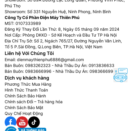
Phú Thọ
Showroom: Số 331 Nguyễn Huệ, Ninh Phong, Ninh Bình
Công Ty Cổ Phần Điện Máy Thiên Phú
MST: 0107333989
Đăng Ký Thay Đổi Lần Thứ: 8, Ngày 05 tháng 09 năm 2024
Nơi Cấp: Phòng DKKD - Sở Kế Hoạch và Đầu Tư TP Hà Nội
Địa Chỉ Trụ Sở: Số 2, Ngách 765/27, Đường Nguyễn Văn Linh,
Tổ 5 P.Sài Đồng, Q.Long Biên, TP.Hà Nội, Việt Nam
Liên hệ Với Chúng Tôi
Email:
dienmaythienphu6886@gmail.com
Bán Buôn:
0983262323
- Nhà Thầu Dự Án:
0913836633
Bán Buôn:
0983666996
- Nhà Thầu Dự Án:
0983666996
Dịch vụ khách hàng
Phương Thức Mua Hàng
Hình Thức Thanh Toán
Chính Sách Bảo Hành
Chính sách Đổi – Trả hàng hóa
Chính Sách Bảo Mật
Quy Chế Hoạt Động