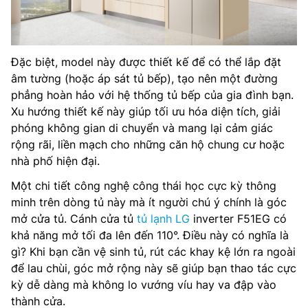
Đặc biệt, model này được thiết kế để có thể lắp đặt
âm tường (hoặc áp sát tủ bếp), tạo nên một đường
phẳng hoàn hảo với hệ thống tủ bếp của gia đình bạn.
Xu hướng thiết kế này giúp tối ưu hóa diện tích, giải
phóng không gian di chuyển và mang lại cảm giác
rộng rãi, liền mạch cho những căn hộ chung cư hoặc
nhà phố hiện đại.
Một chi tiết công nghệ công thái học cực kỳ thông
minh trên dòng tủ này mà ít người chú ý chính là góc
mở cửa tủ. Cánh cửa tủ
tủ lạnh LG
inverter F51EG có
khả năng mở tối đa lên đến 110°. Điều này có nghĩa là
gì? Khi bạn cần vệ sinh tủ, rút các khay kệ lớn ra ngoài
để lau chùi, góc mở rộng này sẽ giúp bạn thao tác cực
kỳ dễ dàng mà không lo vướng víu hay va đập vào
thành cửa.