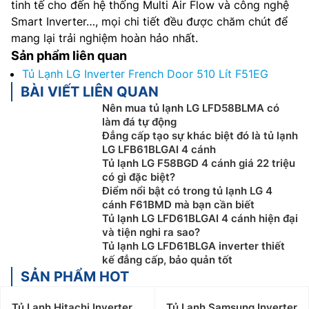
tinh tế cho đến hệ thống Multi Air Flow và công nghệ
Smart Inverter…, mọi chi tiết đều được chăm chút để
mang lại trải nghiệm hoàn hảo nhất.
Sản phẩm liên quan
Tủ Lạnh LG Inverter French Door 510 Lít F51EG
BÀI VIẾT LIÊN QUAN
Nên mua tủ lạnh LG LFD58BLMA có
làm đá tự động
Đẳng cấp tạo sự khác biệt đó là tủ lạnh
LG LFB61BLGAI 4 cánh
Tủ lạnh LG F58BGD 4 cánh giá 22 triệu
có gì đặc biệt?
Điểm nổi bật có trong tủ lạnh LG 4
cánh F61BMD mà bạn cần biết
Tủ lạnh LG LFD61BLGAI 4 cánh hiện đại
và tiện nghi ra sao?
Tủ lạnh LG LFD61BLGA inverter thiết
kế đẳng cấp, bảo quản tốt
SẢN PHẨM HOT
Tủ Lạnh Hitachi Inverter
Tủ Lạnh Samsung Inverter