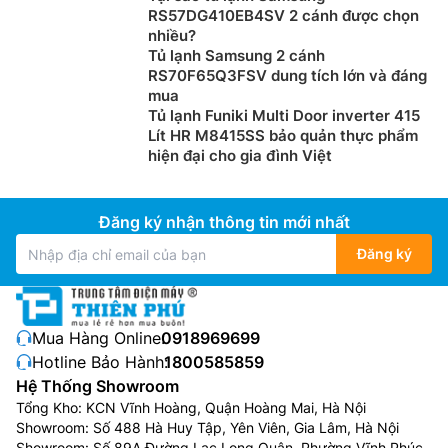
RS57DG410EB4SV 2 cánh được chọn
nhiều?
Tủ lạnh Samsung 2 cánh
RS70F65Q3FSV dung tích lớn và đáng
mua
Tủ lạnh Funiki Multi Door inverter 415
Lít HR M8415SS bảo quản thực phẩm
hiện đại cho gia đình Việt
Đăng ký nhận thông tin mới nhất
Đăng ký
Mua Hàng Online:
0918969699
Hotline Bảo Hành:
1800585859
Hệ Thống Showroom
Tổng Kho: KCN Vĩnh Hoàng, Quận Hoàng Mai, Hà Nội
Showroom: Số 488 Hà Huy Tập, Yên Viên, Gia Lâm, Hà Nội
Showroom: Số 89A Đường Lạc Long Quân, Phường Vĩnh Phúc,