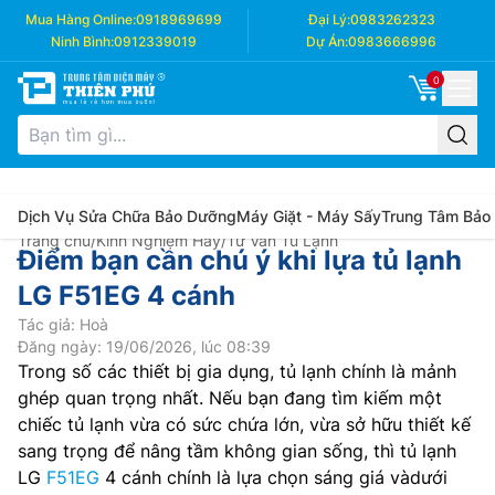
Mua Hàng Online:
0918969699
Đại Lý:
0983262323
Ninh Bình:
0912339019
Dự Án:
0983666996
0
Dịch Vụ Sửa Chữa Bảo Dưỡng
Máy Giặt - Máy Sấy
Trung Tâm Bảo
Trang chủ
/
Kinh Nghiệm Hay
/
Tư Vấn Tủ Lạnh
Điểm bạn cần chú ý khi lựa tủ lạnh
LG F51EG 4 cánh
Tác giả: Hoà
Đăng ngày: 19/06/2026, lúc 08:39
Trong số các thiết bị gia dụng, tủ lạnh chính là mảnh
ghép quan trọng nhất. Nếu bạn đang tìm kiếm một
chiếc tủ lạnh vừa có sức chứa lớn, vừa sở hữu thiết kế
sang trọng để nâng tầm không gian sống, thì tủ lạnh
LG
F51EG
4 cánh chính là lựa chọn sáng giá vàdưới