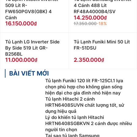
509 Lít R-
4 Cánh 488 Lít
FW650PGV8(GBK) 4
RF48A4000B4/SV
14.250.000
Cánh
16.150.000
17.350.000
-18%
Tủ Lạnh LG Inverter Side
Tủ Lạnh Funiki Mini 50 Lít
By Side 519 Lít GR-
FR-51DSU
B256BL
11.000.000
2.350.000
BÀI VIẾT MỚI
Tủ lạnh Funiki 120 lít FR-125CI.1 lựa
chọn phù hợp cho không gian sống
hiện đại cho gia đình nhỏ hiện nay
Tủ lạnh Hitachi 2 cánh
HRTN6408SUVN chất lượng tốt, sử
dụng hiệu quả
Lý do khiến tủ lạnh Hitachi
HRTN6408SGBKVN 2 cánh được nhiều
người tin chọn
Tại sao tủ lạnh Samsung