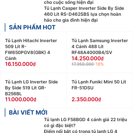
cho cuộc sống hiện đại
Tủ Lạnh Casper Inverter Side By Side
460 Lít RS-D462SBS lựa chọn hoàn
hảo cho gia đình hiện đại
SẢN PHẨM HOT
Tủ Lạnh Hitachi Inverter
Tủ Lạnh Samsung Inverter
509 Lít R-
4 Cánh 488 Lít
FW650PGV8(GBK) 4
RF48A4000B4/SV
14.250.000
Cánh
16.150.000
17.350.000
-18%
Tủ Lạnh LG Inverter Side
Tủ Lạnh Funiki Mini 50 Lít
By Side 519 Lít GR-
FR-51DSU
B256BL
11.000.000
2.350.000
BÀI VIẾT MỚI
Tủ lạnh LG F58BGD 4 cánh giá 22 triệu
có gì đặc biệt?
Điểm nổi bật có trong tủ lạnh LG 4