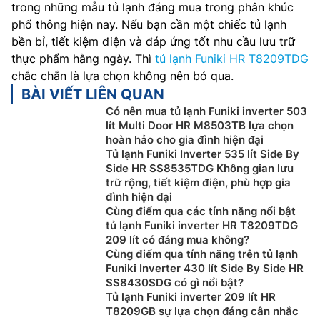
trong những mẫu tủ lạnh đáng mua trong phân khúc
phổ thông hiện nay. Nếu bạn cần một chiếc tủ lạnh
bền bỉ, tiết kiệm điện và đáp ứng tốt nhu cầu lưu trữ
thực phẩm hằng ngày. Thì
tủ lạnh Funiki HR T8209TDG
chắc chắn là lựa chọn không nên bỏ qua.
BÀI VIẾT LIÊN QUAN
Có nên mua tủ lạnh Funiki inverter 503
lít Multi Door HR M8503TB lựa chọn
hoàn hảo cho gia đình hiện đại
Tủ lạnh Funiki Inverter 535 lít Side By
Side HR SS8535TDG Không gian lưu
trữ rộng, tiết kiệm điện, phù hợp gia
đình hiện đại
Cùng điểm qua các tính năng nổi bật
tủ lạnh Funiki inverter HR T8209TDG
209 lít có đáng mua không?
Cùng điểm qua tính năng trên tủ lạnh
Funiki Inverter 430 lít Side By Side HR
SS8430SDG có gì nổi bật?
Tủ lạnh Funiki inverter 209 lít HR
T8209GB sự lựa chọn đáng cân nhắc