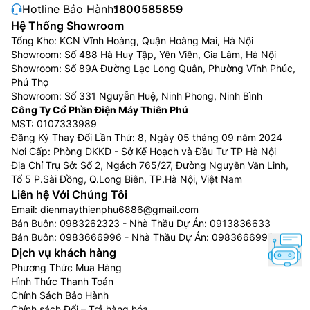
Hotline Bảo Hành:
1800585859
Hệ Thống Showroom
Tổng Kho: KCN Vĩnh Hoàng, Quận Hoàng Mai, Hà Nội
Showroom: Số 488 Hà Huy Tập, Yên Viên, Gia Lâm, Hà Nội
Showroom: Số 89A Đường Lạc Long Quân, Phường Vĩnh Phúc,
Phú Thọ
Showroom: Số 331 Nguyễn Huệ, Ninh Phong, Ninh Bình
Công Ty Cổ Phần Điện Máy Thiên Phú
MST: 0107333989
Đăng Ký Thay Đổi Lần Thứ: 8, Ngày 05 tháng 09 năm 2024
Nơi Cấp: Phòng DKKD - Sở Kế Hoạch và Đầu Tư TP Hà Nội
Địa Chỉ Trụ Sở: Số 2, Ngách 765/27, Đường Nguyễn Văn Linh,
Tổ 5 P.Sài Đồng, Q.Long Biên, TP.Hà Nội, Việt Nam
Liên hệ Với Chúng Tôi
Email:
dienmaythienphu6886@gmail.com
Bán Buôn:
0983262323
- Nhà Thầu Dự Án:
0913836633
Bán Buôn:
0983666996
- Nhà Thầu Dự Án:
0983666996
Dịch vụ khách hàng
Phương Thức Mua Hàng
Hình Thức Thanh Toán
Chính Sách Bảo Hành
Chính sách Đổi – Trả hàng hóa