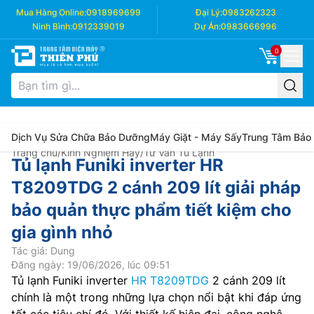
Mua Hàng Online:
0918969699
Đại Lý:
0983262323
Ninh Bình:
0912339019
Dự Án:
0983666996
0
Dịch Vụ Sửa Chữa Bảo Dưỡng
Máy Giặt - Máy Sấy
Trung Tâm Bảo
Trang chủ
/
Kinh Nghiệm Hay
/
Tư Vấn Tủ Lạnh
Tủ lạnh Funiki inverter HR
T8209TDG 2 cánh 209 lít giải pháp
bảo quản thực phẩm tiết kiệm cho
gia gình nhỏ
Tác giả: Dung
Đăng ngày: 19/06/2026, lúc 09:51
Tủ lạnh Funiki inverter
HR T8209TDG
2 cánh 209 lít
chính là một trong những lựa chọn nổi bật khi đáp ứng