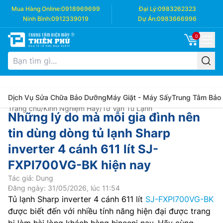
Mua Hàng Online:
0918969699
Đại Lý:
0983262323
Ninh Bình:
0912339019
Dự Án:
0983666996
0
Dịch Vụ Sửa Chữa Bảo Dưỡng
Máy Giặt - Máy Sấy
Trung Tâm Bảo
Trang chủ
/
Kinh Nghiệm Hay
/
Tư Vấn Tủ Lạnh
Những lý do mà mỗi gia đình nên
tin dùng dòng tủ lạnh Sharp
inverter 4 cánh 611 lít SJ-
FXPI700VG-BK hiện nay
Tác giả: Dung
Đăng ngày: 31/05/2026, lúc 11:54
Tủ lạnh Sharp inverter 4 cánh 611 lít
SJ-FXPI700VG-BK
được biết đến với nhiều tính năng hiện đại được trang