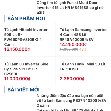
Cùng tìm tủ lạnh Funiki Multi Door
Inverter 415 Lít HR M8415SS có gì nổi
bật?
SẢN PHẨM HOT
Tủ Lạnh Hitachi Inverter
Tủ Lạnh Samsung Inverter
509 Lít R-
4 Cánh 488 Lít
FW650PGV8(GBK) 4
RF48A4000B4/SV
14.250.000
Cánh
16.150.000
17.350.000
-18%
Tủ Lạnh LG Inverter Side
Tủ Lạnh Funiki Mini 50 Lít
By Side 519 Lít GR-
FR-51DSU
B256BL
11.000.000
2.350.000
BÀI VIẾT MỚI
Những điểm độc đáo mà bạn nên biết
về tủ lạnh Samsung RB27N4020S9/SV
2 cánh
Tại sao tủ lạnh LG LFB47SVM 4 cánh