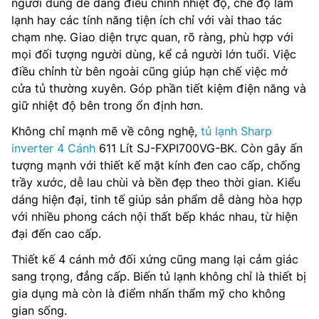
người dùng dễ dàng điều chỉnh nhiệt độ, chế độ làm
lạnh hay các tính năng tiện ích chỉ với vài thao tác
chạm nhẹ. Giao diện trực quan, rõ ràng, phù hợp với
mọi đối tượng người dùng, kể cả người lớn tuổi. Việc
điều chỉnh từ bên ngoài cũng giúp hạn chế việc mở
cửa tủ thường xuyên. Góp phần tiết kiệm điện năng và
giữ nhiệt độ bên trong ổn định hơn.
Không chỉ mạnh mẽ về công nghệ,
tủ lạnh Sharp
inverter 4 Cánh
611 Lít SJ-FXPI700VG-BK. Còn gây ấn
tượng mạnh với thiết kế mặt kính đen cao cấp, chống
trầy xước, dễ lau chùi và bền đẹp theo thời gian. Kiểu
dáng hiện đại, tinh tế giúp sản phẩm dễ dàng hòa hợp
với nhiều phong cách nội thất bếp khác nhau, từ hiện
đại đến cao cấp.
Thiết kế 4 cánh mở đối xứng cũng mang lại cảm giác
sang trọng, đẳng cấp. Biến tủ lạnh không chỉ là thiết bị
gia dụng mà còn là điểm nhấn thẩm mỹ cho không
gian sống.