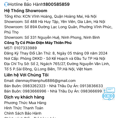
Hotline Bảo Hành:
1800585859
Hệ Thống Showroom
Tổng Kho: KCN Vĩnh Hoàng, Quận Hoàng Mai, Hà Nội
Showroom: Số 488 Hà Huy Tập, Yên Viên, Gia Lâm, Hà Nội
Showroom: Số 89A Đường Lạc Long Quân, Phường Vĩnh Phúc,
Phú Thọ
Showroom: Số 331 Nguyễn Huệ, Ninh Phong, Ninh Bình
Công Ty Cổ Phần Điện Máy Thiên Phú
MST: 0107333989
Đăng Ký Thay Đổi Lần Thứ: 8, Ngày 05 tháng 09 năm 2024
Nơi Cấp: Phòng DKKD - Sở Kế Hoạch và Đầu Tư TP Hà Nội
Địa Chỉ Trụ Sở: Số 2, Ngách 765/27, Đường Nguyễn Văn Linh,
Tổ 5 P.Sài Đồng, Q.Long Biên, TP.Hà Nội, Việt Nam
Liên hệ Với Chúng Tôi
Email:
dienmaythienphu6886@gmail.com
Bán Buôn:
0983262323
- Nhà Thầu Dự Án:
0913836633
Bán Buôn:
0983666996
- Nhà Thầu Dự Án:
0983666996
Dịch vụ khách hàng
Phương Thức Mua Hàng
Hình Thức Thanh Toán
Chính Sách Bảo Hành