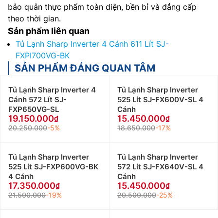
bảo quản thực phẩm toàn diện, bền bỉ và đẳng cấp
theo thời gian.
Sản phẩm liên quan
Tủ Lạnh Sharp Inverter 4 Cánh 611 Lít SJ-
FXPI700VG-BK
SẢN PHẨM ĐÁNG QUAN TÂM
Tủ Lạnh Sharp Inverter 4
Tủ Lạnh Sharp Inverter
Cánh 572 Lít SJ-
525 Lít SJ-FX600V-SL 4
FXP650VG-SL
Cánh
19.150.000
15.450.000
20.250.000
-5%
18.650.000
-17%
Tủ Lạnh Sharp Inverter
Tủ Lạnh Sharp Inverter
525 Lít SJ-FXP600VG-BK
572 Lít SJ-FX640V-SL 4
4 Cánh
Cánh
17.350.000
15.450.000
21.500.000
-19%
20.500.000
-25%