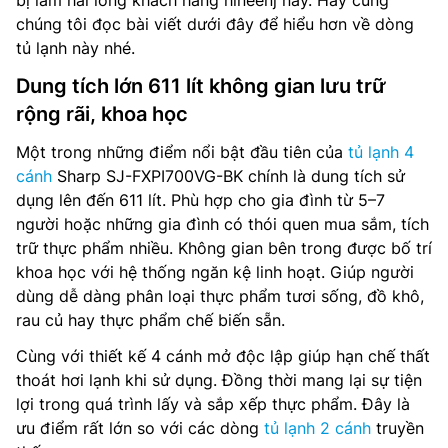
bị làm hài lòng khách hàng hineenj nay. Hãy cùng
chúng tôi đọc bài viết dưới đây để hiểu hơn về dòng
tủ lạnh này nhé.
Dung tích lớn 611 lít không gian lưu trữ
rộng rãi, khoa học
Một trong những điểm nổi bật đầu tiên của
tủ lạnh 4
cánh
Sharp SJ-FXPI700VG-BK chính là dung tích sử
dụng lên đến 611 lít. Phù hợp cho gia đình từ 5–7
người hoặc những gia đình có thói quen mua sắm, tích
trữ thực phẩm nhiều. Không gian bên trong được bố trí
khoa học với hệ thống ngăn kệ linh hoạt. Giúp người
dùng dễ dàng phân loại thực phẩm tươi sống, đồ khô,
rau củ hay thực phẩm chế biến sẵn.
Cùng với thiết kế 4 cánh mở độc lập giúp hạn chế thất
thoát hơi lạnh khi sử dụng. Đồng thời mang lại sự tiện
lợi trong quá trình lấy và sắp xếp thực phẩm. Đây là
ưu điểm rất lớn so với các dòng
tủ lạnh 2 cánh
truyền