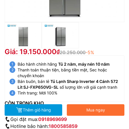
Giá: 19.150.000
20.250.000
-5%
Bảo hành chính hãng
Tủ 2 năm, máy nén 10 năm
Thanh toán thuận tiện, bằng tiền mặt, Sec hoặc
chuyển khoản
Bán buôn, bán lẻ
Tủ Lạnh Sharp Inverter 4 Cánh 572
Lít SJ-FXP650VG-SL
số lượng lớn với giá cạnh tranh
Tình trang: Mới 100%
CÒN TRONG KHO
Thêm giỏ hàng
Mua ngay
Gọi đặt mua:
0918969699
Hotline bảo hành:
1800585859