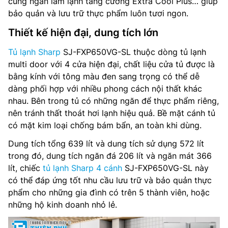
cùng ngăn làm lạnh tăng cường Extra Cool Plus… giúp
bảo quản và lưu trữ thực phẩm luôn tươi ngon.
Lấy nước bên ngoài: Không
Thiết kế hiện đại, dung tích lớn
Làm đá tự động: Không
Tủ lạnh Sharp
SJ-FXP650VG-SL thuộc dòng tủ lạnh
Ngăn chuyển đổi linh hoạt: –
multi door với 4 cửa hiện đại, chất liệu cửa tủ được là
bằng kính với tông màu đen sang trọng có thể dễ
Chất liệu cửa tủ: Kính
dàng phối hợp với nhiều phong cách nội thất khác
nhau. Bên trong tủ có những ngăn để thực phẩm riêng,
Công nghệ làm lạnh: Làm lạnh Hybrid cooling, làm lạnh
nên tránh thất thoát hơi lạnh hiệu quả. Bề mặt cánh tủ
nhanh
có mặt kim loại chống bám bẩn, an toàn khi dùng.
Điều khiển: Điện tử
Dung tích tổng 639 lít và dung tích sử dụng 572 lít
trong đó, dung tích ngăn đá 206 lít và ngăn mát 366
Công nghệ khử mùi, diệt khuẩn: Plasmacluster ion
lít, chiếc
tủ lạnh Sharp 4 cánh
SJ-FXP650VG-SL này
có thể đáp ứng tốt nhu cầu lưu trữ và bảo quản thực
Nguồn điện: 220-240V, 50-60Hz
phẩm cho những gia đình có trên 5 thành viên, hoặc
Kích thước tủ(RxSxC): 892 x 768 x 1830 mm
những hộ kinh doanh nhỏ lẻ.
Trọng lượng: 111 kg