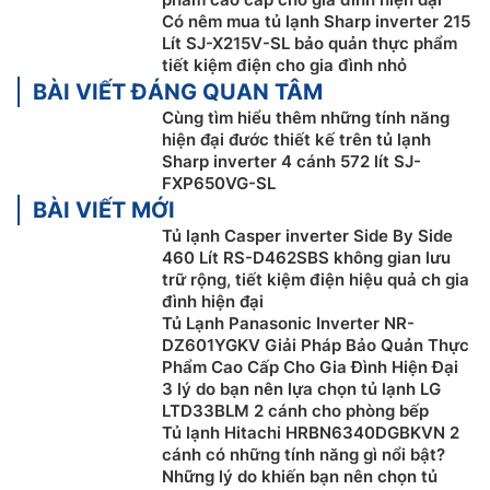
Có nêm mua tủ lạnh Sharp inverter 215
Lít SJ-X215V-SL bảo quản thực phẩm
tiết kiệm điện cho gia đình nhỏ
BÀI VIẾT ĐÁNG QUAN TÂM
Cùng tìm hiểu thêm những tính năng
hiện đại đước thiết kế trên tủ lạnh
Sharp inverter 4 cánh 572 lít SJ-
FXP650VG-SL
BÀI VIẾT MỚI
Công nghệ làm lạnh kép Hybrid-cooling
Tủ lạnh Casper inverter Side By Side
460 Lít RS-D462SBS không gian lưu
Tủ lạnh Sharp inverter SJ-FXP650VG-SL sẽ bảo quản
trữ rộng, tiết kiệm điện hiệu quả ch gia
thực phẩm tốt nhờ khả năng làm lạnh đồng đều của
đình hiện đại
công nghệ Hybrid cooling. Công nghệ này sẽ giúp khí
Tủ Lạnh Panasonic Inverter NR-
lạnh được phân bố đều mọi ngóc ngách, làm thực
DZ601YGKV Giải Pháp Bảo Quản Thực
phẩm để ở vị trí nào cũng được bảo quản đúng mức.
Phẩm Cao Cấp Cho Gia Đình Hiện Đại
3 lý do bạn nên lựa chọn tủ lạnh LG
LTD33BLM 2 cánh cho phòng bếp
Tủ lạnh Hitachi HRBN6340DGBKVN 2
cánh có những tính năng gì nổi bật?
Những lý do khiến bạn nên chọn tủ