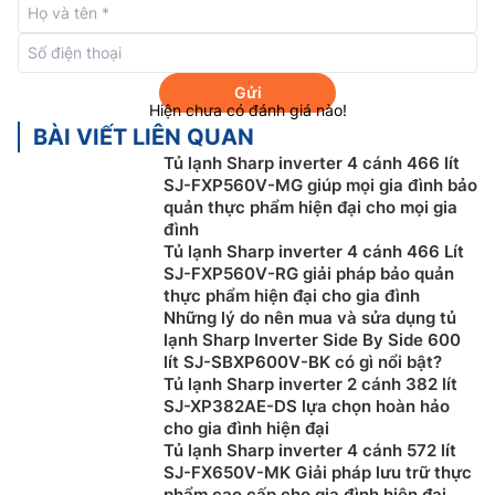
Gửi
Hiện chưa có đánh giá nào!
BÀI VIẾT LIÊN QUAN
Tủ lạnh Sharp inverter 4 cánh 466 lít
SJ-FXP560V-MG giúp mọi gia đình bảo
quản thực phẩm hiện đại cho mọi gia
đình
Tủ lạnh Sharp inverter 4 cánh 466 Lít
Công nghệ Plasmacluster ion
SJ-FXP560V-RG giải pháp bảo quản
thực phẩm hiện đại cho gia đình
Tủ lạnh Sharp Inverter
572 lít SJ-FXP650VG-SL được
Những lý do nên mua và sửa dụng tủ
trang bị công nghệ Plasmacluster ion hoạt động theo
lạnh Sharp Inverter Side By Side 600
cơ chế tạo các ion âm và ion dương, có khả năng loại
lít SJ-SBXP600V-BK có gì nổi bật?
bỏ nấm mốc, diệt khuẩn, vi rút và khử mùi hôi hiệu quả
Tủ lạnh Sharp inverter 2 cánh 382 lít
nhờ tạo thành gốc -OH đặc tính oxy hóa cao.
SJ-XP382AE-DS lựa chọn hoàn hảo
cho gia đình hiện đại
Tủ lạnh Sharp inverter 4 cánh 572 lít
SJ-FX650V-MK Giải pháp lưu trữ thực
phẩm cao cấp cho gia đình hiện đại