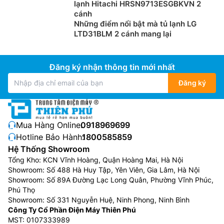
lạnh Hitachi HRSN9713ESGBKVN 2
cánh
Những điểm nổi bật mà tủ lạnh LG
LTD31BLM 2 cánh mang lại
Đăng ký nhận thông tin mới nhất
Đăng ký
Ngăn làm lạnh tăng cường Extra Cool Plus
Tủ lạnh Sharp multil door SJ-FXP650VG-SL được
trang bị ngăn ướp lạnh chuyên biệt hạ nhiệt độ xuống
Mua Hàng Online:
0918969699
đến -1.5 độ C – hoàn hảo để ướp lạnh nhanh hoặc trữ
Hotline Bảo Hành:
1800585859
tươi các loại thịt cá, giúp nấu nhanh không cần rã
Hệ Thống Showroom
đông mà vẫn bảo toàn đủ dưỡng chất.
Tổng Kho: KCN Vĩnh Hoàng, Quận Hoàng Mai, Hà Nội
Showroom: Số 488 Hà Huy Tập, Yên Viên, Gia Lâm, Hà Nội
Showroom: Số 89A Đường Lạc Long Quân, Phường Vĩnh Phúc,
Phú Thọ
Showroom: Số 331 Nguyễn Huệ, Ninh Phong, Ninh Bình
Công Ty Cổ Phần Điện Máy Thiên Phú
MST: 0107333989