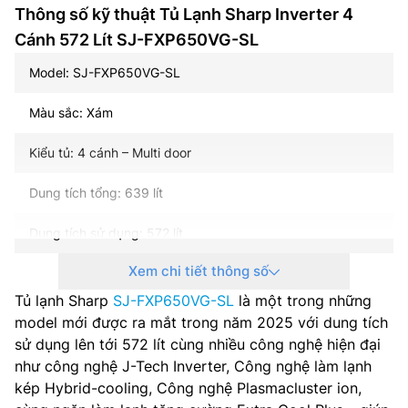
Thông số kỹ thuật Tủ Lạnh Sharp Inverter 4
Cánh 572 Lít SJ-FXP650VG-SL
Model: SJ-FXP650VG-SL
Màu sắc: Xám
Kiểu tủ: 4 cánh – Multi door
Dung tích tổng: 639 lít
Dung tích sử dụng: 572 lít
Xem chi tiết thông số
Dung tích năng đá: 206 lít
Tủ lạnh Sharp
SJ-FXP650VG-SL
là một trong những
Dung tích năng mát: 366 lít
model mới được ra mắt trong năm 2025 với dung tích
sử dụng lên tới 572 lít cùng nhiều công nghệ hiện đại
Công nghệ inverter: J-TECH INVERTER (36 Bước)
như công nghệ J-Tech Inverter, Công nghệ làm lạnh
kép Hybrid-cooling, Công nghệ Plasmacluster ion,
Công suất tiêu thụ công bố theo TCVN: – kWh/năm