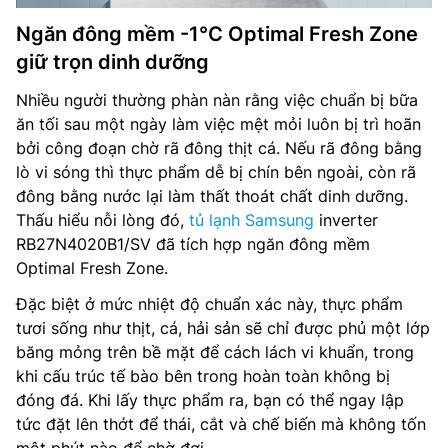
Ngăn đông mềm -1°C Optimal Fresh Zone
giữ trọn dinh dưỡng
Nhiều người thường phàn nàn rằng việc chuẩn bị bữa
ăn tối sau một ngày làm việc mệt mỏi luôn bị trì hoãn
bởi công đoạn chờ rã đông thịt cá. Nếu rã đông bằng
lò vi sóng thì thực phẩm dễ bị chín bên ngoài, còn rã
đông bằng nước lại làm thất thoát chất dinh dưỡng.
Thấu hiểu nỗi lòng đó,
tủ lạnh Samsung
inverter
RB27N4020B1/SV đã tích hợp ngăn đông mềm
Optimal Fresh Zone.
Đặc biệt ở mức nhiệt độ chuẩn xác này, thực phẩm
tươi sống như thịt, cá, hải sản sẽ chỉ được phủ một lớp
băng mỏng trên bề mặt để cách lách vi khuẩn, trong
khi cấu trúc tế bào bên trong hoàn toàn không bị
đóng đá. Khi lấy thực phẩm ra, bạn có thể ngay lập
tức đặt lên thớt để thái, cắt và chế biến mà không tốn