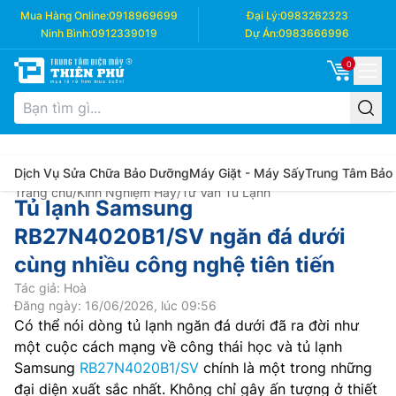
Mua Hàng Online:
0918969699
Đại Lý:
0983262323
Ninh Bình:
0912339019
Dự Án:
0983666996
0
Dịch Vụ Sửa Chữa Bảo Dưỡng
Máy Giặt - Máy Sấy
Trung Tâm Bảo
Trang chủ
/
Kinh Nghiệm Hay
/
Tư Vấn Tủ Lạnh
Tủ lạnh Samsung
RB27N4020B1/SV ngăn đá dưới
cùng nhiều công nghệ tiên tiến
Tác giả: Hoà
Đăng ngày: 16/06/2026, lúc 09:56
Có thể nói dòng tủ lạnh ngăn đá dưới đã ra đời như
một cuộc cách mạng về công thái học và tủ lạnh
Samsung
RB27N4020B1/SV
chính là một trong những
đại diện xuất sắc nhất. Không chỉ gây ấn tượng ở thiết