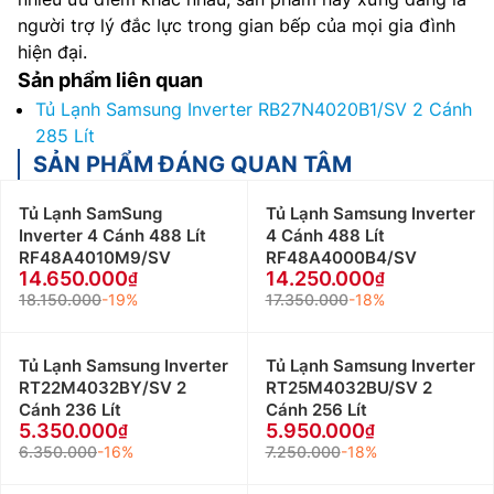
người trợ lý đắc lực trong gian bếp của mọi gia đình
hiện đại.
Sản phẩm liên quan
Tủ Lạnh Samsung Inverter RB27N4020B1/SV 2 Cánh
285 Lít
SẢN PHẨM ĐÁNG QUAN TÂM
Tủ Lạnh SamSung
Tủ Lạnh Samsung Inverter
Inverter 4 Cánh 488 Lít
4 Cánh 488 Lít
RF48A4010M9/SV
RF48A4000B4/SV
14.650.000
14.250.000
18.150.000
-19%
17.350.000
-18%
Tủ Lạnh Samsung Inverter
Tủ Lạnh Samsung Inverter
RT22M4032BY/SV 2
RT25M4032BU/SV 2
Cánh 236 Lít
Cánh 256 Lít
5.350.000
5.950.000
6.350.000
-16%
7.250.000
-18%