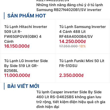
Những tính năng đáng chú ý ở tủ lạnh
Samsung RB27N4020B1/SV inverter
SẢN PHẨM HOT
Tủ Lạnh Hitachi Inverter
Tủ Lạnh Samsung Inverter
509 Lít R-
4 Cánh 488 Lít
FW650PGV8(GBK) 4
RF48A4000B4/SV
14.250.000
Cánh
16.150.000
17.350.000
-18%
Tủ Lạnh LG Inverter Side
Tủ Lạnh Funiki Mini 50 Lít
By Side 519 Lít GR-
FR-51DSU
B256BL
11.000.000
2.350.000
BÀI VIẾT MỚI
Tủ lạnh Casper inverter Side By Side
460 Lít RS-D462SBS không gian lưu
trữ rộng, tiết kiệm điện hiệu quả ch gia
đình hiện đại