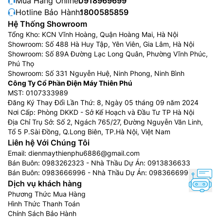
Mua Hàng Online:
0918969699
Hotline Bảo Hành:
1800585859
Hệ Thống Showroom
Tổng Kho: KCN Vĩnh Hoàng, Quận Hoàng Mai, Hà Nội
Showroom: Số 488 Hà Huy Tập, Yên Viên, Gia Lâm, Hà Nội
Showroom: Số 89A Đường Lạc Long Quân, Phường Vĩnh Phúc,
Phú Thọ
Showroom: Số 331 Nguyễn Huệ, Ninh Phong, Ninh Bình
Công Ty Cổ Phần Điện Máy Thiên Phú
MST: 0107333989
Đăng Ký Thay Đổi Lần Thứ: 8, Ngày 05 tháng 09 năm 2024
Nơi Cấp: Phòng DKKD - Sở Kế Hoạch và Đầu Tư TP Hà Nội
Địa Chỉ Trụ Sở: Số 2, Ngách 765/27, Đường Nguyễn Văn Linh,
Tổ 5 P.Sài Đồng, Q.Long Biên, TP.Hà Nội, Việt Nam
Liên hệ Với Chúng Tôi
Email:
dienmaythienphu6886@gmail.com
Bán Buôn:
0983262323
- Nhà Thầu Dự Án:
0913836633
Bán Buôn:
0983666996
- Nhà Thầu Dự Án:
0983666996
Dịch vụ khách hàng
Phương Thức Mua Hàng
Hình Thức Thanh Toán
Chính Sách Bảo Hành