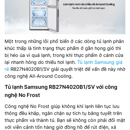
Một trong những lỗi phổ biến ở các dòng tủ lạnh phân
khúc thấp là tình trạng thực phẩm ở gần họng gió thì
bị héo úa vì quá lạnh, trong khi thực phẩm ở cánh cửa
lại nhanh hỏng do thiếu hơi lạnh.
Tủ lạnh Samsung giá
rẻ
RB27N4020B1/SV giải quyết triệt để vấn đề này nhờ
công nghệ All-Around Cooling.
Tủ lạnh Samsung RB27N4020B1/SV với công
nghệ No Frost
Công nghệ No Frost giúp không khí lạnh liên tục lưu
thông đều khắp, ngăn chặn sự tích tụ băng tuyết trên
thực phẩm và thành tủ. Bạn sẽ không còn phải đối mặt
với viễn cảnh tốn hàng giờ đồng hồ để rút điện, xả