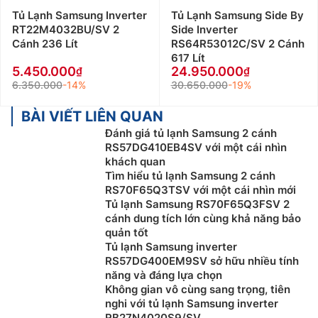
Tủ Lạnh Samsung Inverter
Tủ Lạnh Samsung Side By
RT22M4032BU/SV 2
Side Inverter
Cánh 236 Lít
RS64R53012C/SV 2 Cánh
617 Lít
5.450.000
24.950.000
6.350.000
-14%
30.650.000
-19%
BÀI VIẾT LIÊN QUAN
Đánh giá tủ lạnh Samsung 2 cánh
RS57DG410EB4SV với một cái nhìn
khách quan
Tìm hiểu tủ lạnh Samsung 2 cánh
RS70F65Q3TSV với một cái nhìn mới
Tủ lạnh Samsung RS70F65Q3FSV 2
cánh dung tích lớn cùng khả năng bảo
quản tốt
Tủ lạnh Samsung inverter
RS57DG400EM9SV sở hữu nhiều tính
năng và đáng lựa chọn
Không gian vô cùng sang trọng, tiên
nghi với tủ lạnh Samsung inverter
RB27N4020S9/SV