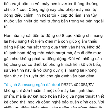
tiến vượt bậc so với máy nén Inverter thông thường
chỉ có 4 cực. Công nghệ này cho phép máy nén tự
động điều chỉnh linh hoạt tới 7 cấp độ làm lạnh tùy
thuộc vào nhiệt độ môi trường bên trong và bên ngoài
tủ.
Hơn nữa sự cải tiến từ động cơ 8 cực không chỉ mang
lại hiệu năng tiết kiệm điện mà còn giúp giảm thiểu
đáng kể lực ma sát trong quá trình vận hành. Nhờ đó,
tủ lạnh hoạt động một cách mượt mà, êm ái đến mức
gần như không phát ra tiếng động. Đối với những căn
hộ chung cư có thiết kế phòng khách liền kề với bếp,
sự yên tĩnh này là vô cùng quý giá, mang lại không
gian thư giãn tuyệt đối cho gia đình vào ban đêm.
Tủ lạnh Samsung ngăn đá dưới
RB27N4020B1/SV
không chỉ đơn thuần là một cỗ máy làm lạnh thực
phẩm, mà là sự kết hợp hoàn hảo giữa nghệ thuật thiết
kế công thái học và công nghệ bảo quản đỉnh cao. Với
nhiều ưu điểm khác nhau, sản phẩm này xứng đáng là