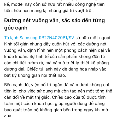
kế, model này còn sở hữu rất nhiều công nghệ tiên
tiến, hứa hẹn mang lại những giá trí vượt trội.
Đường nét vuông vắn, sắc sảo đến từng
góc cạnh
Tủ lạnh Samsung RB27N4020B1/SV
sở hữu một ngoại
hình tối giản nhưng đầy cuốn hút với các đường nét
vuông vắn, định hình nên một phong cách hiện đại và
khỏe khoắn. Sự tinh tế của sản phẩm không đến từ
các chi tiết rườm rà, mà nằm ở triết lý thiết kế phẳng
đương đại. Chiếc tủ lạnh này dễ dàng hòa nhập vào
bất kỳ không gian nội thất nào.
Bên cạnh đó, việc bố trí ngăn đá nằm dưới không chỉ
tiện lợi cho việc sử dụng mà còn tạo nên một tổng thể
cân đối về mặt thị giác. Chiều cao của tủ được tính
toán một cách khoa học, giúp người dùng dễ dàng
bao quát toàn bộ không gian bên trong ngay khi mở
cửa.