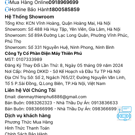
Mua Hàng Online:
0918969699
Hotline Bảo Hành:
1800585859
Hệ Thống Showroom
Tổng Kho: KCN Vĩnh Hoàng, Quận Hoàng Mai, Hà Nội
Showroom: Số 488 Hà Huy Tập, Yên Viên, Gia Lâm, Hà Nội
Showroom: Số 89A Đường Lạc Long Quân, Phường Vĩnh Phúc,
Phú Thọ
Showroom: Số 331 Nguyễn Huệ, Ninh Phong, Ninh Bình
Công Ty Cổ Phần Điện Máy Thiên Phú
MST: 0107333989
Đăng Ký Thay Đổi Lần Thứ: 8, Ngày 05 tháng 09 năm 2024
Nơi Cấp: Phòng DKKD - Sở Kế Hoạch và Đầu Tư TP Hà Nội
Địa Chỉ Trụ Sở: Số 2, Ngách 765/27, Đường Nguyễn Văn Linh,
Tổ 5 P.Sài Đồng, Q.Long Biên, TP.Hà Nội, Việt Nam
Liên hệ Với Chúng Tôi
Email:
dienmaythienphu6886@gmail.com
Bán Buôn:
0983262323
- Nhà Thầu Dự Án:
0913836633
Bán Buôn:
0983666996
- Nhà Thầu Dự Án:
0983666996
Dịch vụ khách hàng
Phương Thức Mua Hàng
Hình Thức Thanh Toán
Chính Sách Bảo Hành