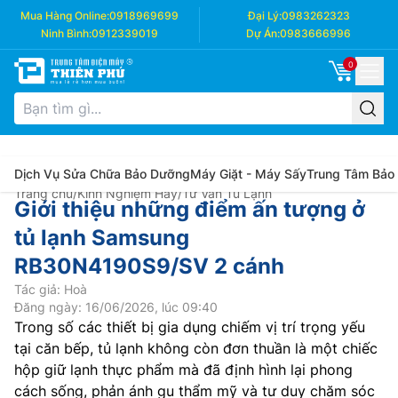
Mua Hàng Online:
0918969699
Đại Lý:
0983262323
Ninh Bình:
0912339019
Dự Án:
0983666996
0
Dịch Vụ Sửa Chữa Bảo Dưỡng
Máy Giặt - Máy Sấy
Trung Tâm Bảo
Trang chủ
/
Kinh Nghiệm Hay
/
Tư Vấn Tủ Lạnh
Giới thiệu những điểm ấn tượng ở
tủ lạnh Samsung
RB30N4190S9/SV 2 cánh
Tác giả: Hoà
Đăng ngày: 16/06/2026, lúc 09:40
Trong số các thiết bị gia dụng chiếm vị trí trọng yếu
tại căn bếp, tủ lạnh không còn đơn thuần là một chiếc
hộp giữ lạnh thực phẩm mà đã định hình lại phong
cách sống, phản ánh gu thẩm mỹ và tư duy chăm sóc