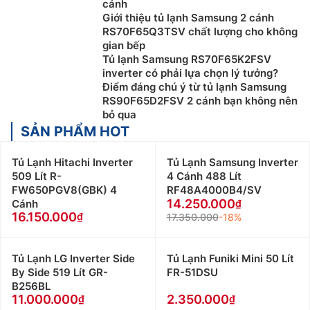
cánh
Giới thiệu tủ lạnh Samsung 2 cánh
RS70F65Q3TSV chất lượng cho không
gian bếp
Tủ lạnh Samsung RS70F65K2FSV
inverter có phải lựa chọn lý tưởng?
Điểm đáng chú ý từ tủ lạnh Samsung
RS90F65D2FSV 2 cánh bạn không nên
bỏ qua
SẢN PHẨM HOT
Tủ Lạnh Hitachi Inverter
Tủ Lạnh Samsung Inverter
509 Lít R-
4 Cánh 488 Lít
FW650PGV8(GBK) 4
RF48A4000B4/SV
14.250.000
Cánh
16.150.000
17.350.000
-18%
Tủ Lạnh LG Inverter Side
Tủ Lạnh Funiki Mini 50 Lít
By Side 519 Lít GR-
FR-51DSU
B256BL
11.000.000
2.350.000