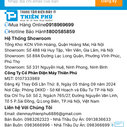
Đăng ký
Mua Hàng Online:
0918969699
Hotline Bảo Hành:
1800585859
Hệ Thống Showroom
Tổng Kho: KCN Vĩnh Hoàng, Quận Hoàng Mai, Hà Nội
Showroom: Số 488 Hà Huy Tập, Yên Viên, Gia Lâm, Hà Nội
Showroom: Số 89A Đường Lạc Long Quân, Phường Vĩnh Phúc,
Phú Thọ
Showroom: Số 331 Nguyễn Huệ, Ninh Phong, Ninh Bình
Công Ty Cổ Phần Điện Máy Thiên Phú
MST: 0107333989
Đăng Ký Thay Đổi Lần Thứ: 8, Ngày 05 tháng 09 năm 2024
Nơi Cấp: Phòng DKKD - Sở Kế Hoạch và Đầu Tư TP Hà Nội
Địa Chỉ Trụ Sở: Số 2, Ngách 765/27, Đường Nguyễn Văn Linh,
Tổ 5 P.Sài Đồng, Q.Long Biên, TP.Hà Nội, Việt Nam
Liên hệ Với Chúng Tôi
Email:
dienmaythienphu6886@gmail.com
Bán Buôn:
0983262323
- Nhà Thầu Dự Án:
0913836633
Bán Buôn:
0983666996
- Nhà Thầu Dự Án:
0983666996