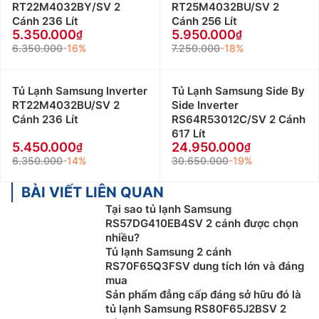
RT22M4032BY/SV 2
RT25M4032BU/SV 2
Cánh 236 Lít
Cánh 256 Lít
5.350.000
5.950.000
6.350.000
-16%
7.250.000
-18%
Tủ Lạnh Samsung Inverter
Tủ Lạnh Samsung Side By
RT22M4032BU/SV 2
Side Inverter
Cánh 236 Lít
RS64R53012C/SV 2 Cánh
617 Lít
5.450.000
24.950.000
6.350.000
-14%
30.650.000
-19%
BÀI VIẾT LIÊN QUAN
Tại sao tủ lạnh Samsung
RS57DG410EB4SV 2 cánh được chọn
nhiều?
Tủ lạnh Samsung 2 cánh
RS70F65Q3FSV dung tích lớn và đáng
mua
Sản phẩm đẳng cấp đáng sở hữu đó là
tủ lạnh Samsung RS80F65J2BSV 2