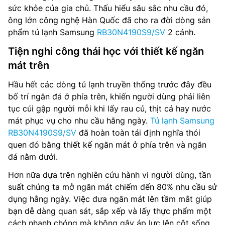
sức khỏe của gia chủ. Thấu hiểu sâu sắc nhu cầu đó,
ông lớn công nghệ Hàn Quốc đã cho ra đời dòng sản
phẩm tủ lạnh Samsung
RB30N4190S9/SV
2 cánh.
Tiện nghi công thái học với thiết kế ngăn
mát trên
Hầu hết các dòng tủ lạnh truyền thống trước đây đều
bố trí ngăn đá ở phía trên, khiến người dùng phải liên
tục cúi gập người mỗi khi lấy rau củ, thịt cá hay nước
mát phục vụ cho nhu cầu hằng ngày.
Tủ lạnh Samsung
RB30N4190S9/SV
đã hoàn toàn tái định nghĩa thói
quen đó bằng thiết kế ngăn mát ở phía trên và ngăn
đá nằm dưới.
Hơn nữa dựa trên nghiên cứu hành vi người dùng, tần
suất chúng ta mở ngăn mát chiếm đến 80% nhu cầu sử
dụng hằng ngày. Việc đưa ngăn mát lên tầm mắt giúp
bạn dễ dàng quan sát, sắp xếp và lấy thực phẩm một
cách nhanh chóng mà không gây áp lực lên cột sống.