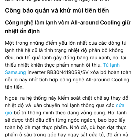
Công bảo quản và khử mùi tiên tiến
Công nghệ làm lạnh vòm All-around Cooling giữ
nhiệt ổn định
Một trong những điểm yếu lớn nhất của các dòng tủ
lạnh thế hệ cũ là tình trạng nhiệt độ phân bổ không
đều, nơi thì quá lạnh gây đóng băng rau xanh, nơi lại
thiếu nhiệt khiến thực phẩm nhanh ôi thiu.
Tủ lạnh
Samsung
inverter RB30N4190S9/SV xóa bỏ hoàn toàn
nỗi lo này nhờ tích hợp công nghệ All-around Cooling
tân tiến.
Ngoài ra hệ thống này kiểm soát chặt chẽ sự thay đổi
nhiệt độ và luân chuyển hơi lạnh thông qua các
cửa
gió
bố trí thông minh theo dạng vòng cung. Hơi lạnh
sẽ được thổi đều đến từng ngóc ngách, bao bọc lấy
toàn bộ bề mặt thực phẩm. Nhờ đó, dù bạn đặt thực
phẩm ở sâu trong góc hay ngay sát cửa tủ, độ ẩm và