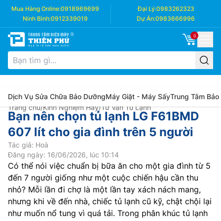
Mua Hàng Online:
0918969699
Đại Lý:
0983262323
Ninh Bình:
0912339019
Dự Án:
0983666996
0
Dịch Vụ Sửa Chữa Bảo Dưỡng
Máy Giặt - Máy Sấy
Trung Tâm Bảo
Trang chủ
/
Kinh Nghiệm Hay
/
Tư Vấn Tủ Lạnh
Bạn nên chọn tủ lạnh LG F61BMD
607 lít cho gia đình trên 5 người
Tác giả: Hoà
Đăng ngày: 16/06/2026, lúc 10:14
Có thể nói việc chuẩn bị bữa ăn cho một gia đình từ 5
đến 7 người giống như một cuộc chiến hậu cần thu
nhỏ? Mỗi lần đi chợ là một lần tay xách nách mang,
nhưng khi về đến nhà, chiếc tủ lạnh cũ kỹ, chật chội lại
như muốn nổ tung vì quá tải. Trong phân khúc tủ lạnh