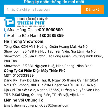
Đăng ký nhận thông tin mới nhất
Đăng ký
Mua Hàng Online:
0918969699
Hotline Bảo Hành:
1800585859
Hệ Thống Showroom
Tổng Kho: KCN Vĩnh Hoàng, Quận Hoàng Mai, Hà Nội
Showroom: Số 488 Hà Huy Tập, Yên Viên, Gia Lâm, Hà Nội
Showroom: Số 89A Đường Lạc Long Quân, Phường Vĩnh Phúc,
Phú Thọ
Showroom: Số 331 Nguyễn Huệ, Ninh Phong, Ninh Bình
Công Ty Cổ Phần Điện Máy Thiên Phú
MST: 0107333989
Đăng Ký Thay Đổi Lần Thứ: 8, Ngày 05 tháng 09 năm 2024
Nơi Cấp: Phòng DKKD - Sở Kế Hoạch và Đầu Tư TP Hà Nội
Địa Chỉ Trụ Sở: Số 2, Ngách 765/27, Đường Nguyễn Văn Linh,
Tổ 5 P.Sài Đồng, Q.Long Biên, TP.Hà Nội, Việt Nam
Liên hệ Với Chúng Tôi
Email:
dienmaythienphu6886@gmail.com