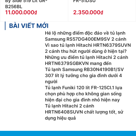
By Side 519 Lít GR-
FR-51DSU
B256BL
11.000.000
2.350.000
BÀI VIẾT MỚI
Hé lộ những điểm độc đáo về tủ lạnh
Samsung RS57DG400EM9SV 2 cánh
Vì sao tủ lạnh Hitachi HRTN6379SUVN
2 cánh thu hút người dùng ở hiện tại?
Những ưu điểm tủ lạnh Hitachi 2 cánh
HRTN6379SGBKVN mang đến
Tủ lạnh Samsung RB30N4190B1/SV
307 lít lý tưởng cho gia đình dưới 4
người
Tủ lạnh Funiki 120 lít FR-125CI.1 lựa
chọn phù hợp cho không gian sống
hiện đại cho gia đình nhỏ hiện nay
Tủ lạnh Hitachi 2 cánh
HRTN6408SUVN chất lượng tốt, sử
dụng hiệu quả