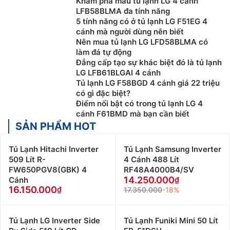
Khám phá mẫu tủ lạnh LG 4 cánh
LFB58BLMA đa tính năng
5 tính năng có ở tủ lạnh LG F51EG 4
cánh mà người dùng nên biết
Nên mua tủ lạnh LG LFD58BLMA có
làm đá tự động
Đẳng cấp tạo sự khác biệt đó là tủ lạnh
LG LFB61BLGAI 4 cánh
Tủ lạnh LG F58BGD 4 cánh giá 22 triệu
có gì đặc biệt?
Điểm nổi bật có trong tủ lạnh LG 4
cánh F61BMD mà bạn cần biết
SẢN PHẨM HOT
Tủ Lạnh Hitachi Inverter
Tủ Lạnh Samsung Inverter
509 Lít R-
4 Cánh 488 Lít
FW650PGV8(GBK) 4
RF48A4000B4/SV
14.250.000
Cánh
16.150.000
17.350.000
-18%
Tủ Lạnh LG Inverter Side
Tủ Lạnh Funiki Mini 50 Lít