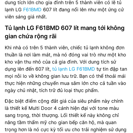
dung tích lớn cho gia đình trên 5 thành viên có lẽ tủ
lạnh LG
F61BMD
607 lít đang nổi lên như một ứng cử
viên sáng giá nhất.
Tủ lạnh LG F61BMD 607 lít mang tới không
gian chứa rộng rãi
Khi nhà có trên 5 thành viên, chiếc tủ lạnh không đơn
thuần là nơi làm mát, mà nó đóng vai trò như một kho
kho vận thu nhỏ của cả gia đình. Với dung tích sử
dụng lên đến 607 lít,
tủ lạnh LG F61BMD
tự tin đập tan
mọi nỗi lo về không gian lưu trữ. Bạn có thể thoải mái
thực hiện những chuyến mua sắm lớn cho cả tuần vào
ngày chủ nhật, tích trữ đủ loại thực phẩm.
Đặc biệt điểm cộng đắt giá của siêu phẩm này chính
là thiết kế Multi Door 4 cánh hiện đại với tone màu
sang trọng, thời thượng. Lối thiết kế này không chỉ
nâng tầm thẩm mỹ cho gian bếp căn hộ, mà quan
trọng hơn là nó cực kỳ tối ưu cho trải nghiệm sử dụng