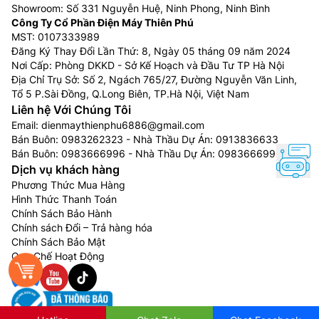
trên, công nghệ này bắt đầu 15 giây sau khi đóng cửa
Showroom: Số 331 Nguyễn Huệ, Ninh Phong, Ninh Bình
Công Ty Cổ Phần Điện Máy Thiên Phú
lại.
MST: 0107333989
Đăng Ký Thay Đổi Lần Thứ: 8, Ngày 05 tháng 09 năm 2024
Nơi Cấp: Phòng DKKD - Sở Kế Hoạch và Đầu Tư TP Hà Nội
Địa Chỉ Trụ Sở: Số 2, Ngách 765/27, Đường Nguyễn Văn Linh,
Tổ 5 P.Sài Đồng, Q.Long Biên, TP.Hà Nội, Việt Nam
Liên hệ Với Chúng Tôi
Email:
dienmaythienphu6886@gmail.com
Bán Buôn:
0983262323
- Nhà Thầu Dự Án:
0913836633
Bán Buôn:
0983666996
- Nhà Thầu Dự Án:
0983666996
Dịch vụ khách hàng
Phương Thức Mua Hàng
Hình Thức Thanh Toán
Chính Sách Bảo Hành
Diệt vi khuẩn và khử mùi Hygiene Fresh⁺™
Chính sách Đổi – Trả hàng hóa
Chính Sách Bảo Mật
Tủ lạnh LG trên 607 lít F61BMD còn được trang bị bộ
Quy Chế Hoạt Động
lọc kháng khuẩn, khử mùi Hygiene Fresh⁺™ loại bỏ và
ngăn sự phát triển của vi khuẩn, nấm mốc; giúp không
khí bên trong tủ luôn tươi mát, trong lành, đảm bảo an