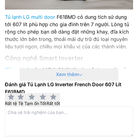
Xuất xứ: Việt Nam
Tủ lạnh LG multi door
F61BMD có dung tích sử dụng
tới 607 lít phù hợp cho gia đình trên 7 người. Lòng tủ
Hãng sản xuất: LG
rộng cho phép bạn dễ dàng đặt những khay, đĩa kích
thước lớn bên trong, thoải mái dự trữ đủ loại nguyên
Năm ra mắt: 2025
liệu tươi ngon, chiều mọi khẩu vị của các thành viên.
Công nghệ Smart Inverter
Tủ lạnh LG
trên 607 lít F61BMD này sử dụng máy nén
Xem thêm
Smart Inverter Compressor đưa hiệu quả năng lượng
Đánh giá Tủ Lạnh LG Inverter French Door 607 Lít
lên một tầm cao mới giúp tiết kiệm điện năng hơn. Bên
F61BMD
cạnh đó, với chế độ bảo hành chính hãng riêng cho
máy nén trong 10 năm mang tới sự an tâm cho khách
Rất tệ
Tệ
Tạm ổn
Tốt
Rất tốt
hàng.