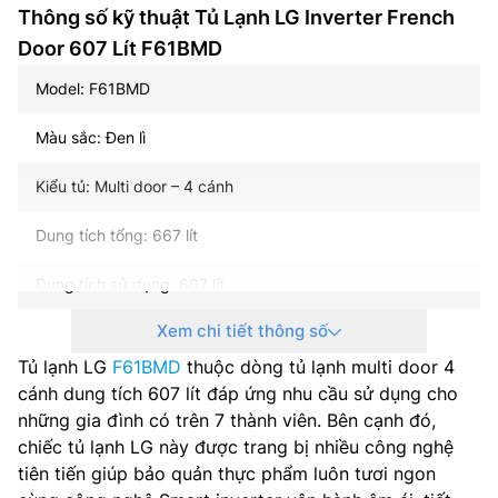
Thông số kỹ thuật Tủ Lạnh LG Inverter French
Door 607 Lít F61BMD
Model: F61BMD
Màu sắc: Đen lì
Kiểu tủ: Multi door – 4 cánh
Dung tích tổng: 667 lít
Dung tích sử dụng: 607 lít
Xem chi tiết thông số
Dung tích năng đá: 176 lít
Tủ lạnh LG
F61BMD
thuộc dòng tủ lạnh multi door 4
Dung tích năng mát: 431 lít
cánh dung tích 607 lít đáp ứng nhu cầu sử dụng cho
những gia đình có trên 7 thành viên. Bên cạnh đó,
Công nghệ inverter: Smart Inverter
chiếc tủ lạnh LG này được trang bị nhiều công nghệ
tiên tiến giúp bảo quản thực phẩm luôn tươi ngon
Công suất tiêu thụ công bố theo TCVN: 649 kWh/năm