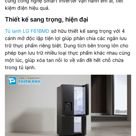
cùng công nghệ Smart inverter vận hành êm ái, tiết
kiệm điện hiệu quả.
Lấy nước bên ngoài: Có
Thiết kế sang trọng, hiện đại
Làm đá tự động: Có
Tủ lạnh LG F61BMD
sở hữu thiết kế sang trọng với 4
Ngăn điều chỉnh nhiệt độ: FRESHConverter+
cánh mở độc lập tiện lợi giúp phân chia các ngăn lưu
trữ thực phẩm riêng biệt. Dung tích bên trong lớn cho
Chất liệu cửa tủ: Kim loại
phép bạn lưu trữ nhiều loại thực phẩm khác nhau cùng
một lúc, giúp xóa tan nỗi lo về vấn đề hết chỗ chứa
Công nghệ làm lạnh: Làm lạnh đa chiều Multi-Air Flow,
trong tủ lạnh.
DoorCooling+, LINEARCooling
Điều khiển: Cảm ứng bên ngoài cửa
Công nghệ khử mùi, diệt khuẩn: Bộ lọc Hygiene Fresh+™
Nguồn điện: 220-240V, 50-60Hz
Kích thước tủ(RxCxS): 835 x 1860 x 736 mm
Trọng lượng: 105 kg