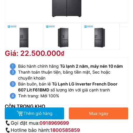
Giá: 22.500.000
Bảo hành chính hãng
Tủ lạnh 2 năm, máy nén 10 năm
Thanh toán thuận tiện, bằng tiền mặt, Sec hoặc
chuyển khoản
Bán buôn, bán lẻ
Tủ Lạnh LG Inverter French Door
607 Lít F61BMD
số lượng lớn với giá cạnh tranh
Tình trang: Mới 100%
CÒN TRONG KHO
Thêm giỏ hàng
Mua ngay
Gọi đặt mua:
0918969699
Hotline bảo hành:
1800585859