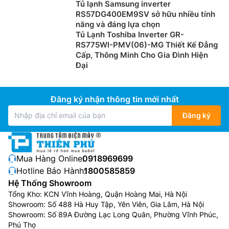
Tủ lạnh Samsung inverter
tủ lạnh LG 4 cánh
F61BMD, bạn sẽ hoàn toàn an tâm
RS57DG400EM9SV sở hữu nhiều tính
khi được sử dụng những thực phẩm tươi ngon nhất dù
năng và đáng lựa chọn
không có thời gian đi chợ mua sắm hàng ngày.
Tủ Lạnh Toshiba Inverter GR-
RS775WI-PMV(06)-MG Thiết Kế Đẳng
Cấp, Thông Minh Cho Gia Đình Hiện
Đại
Đăng ký nhận thông tin mới nhất
Đăng ký
Mua Hàng Online:
0918969699
Hotline Bảo Hành:
1800585859
Công nghệ làm lạnh từ cửa DoorCooling⁺™
Hệ Thống Showroom
Tổng Kho: KCN Vĩnh Hoàng, Quận Hoàng Mai, Hà Nội
Phía trên
tủ lạnh LG giá rẻ
F61BMD được thiết kế các
Showroom: Số 488 Hà Huy Tập, Yên Viên, Gia Lâm, Hà Nội
lỗ thông hơi ở trần phía trước đưa không khí lạnh đến
Showroom: Số 89A Đường Lạc Long Quân, Phường Vĩnh Phúc,
thực phẩm được bảo quản trong các giá đỡ ở phía
Phú Thọ