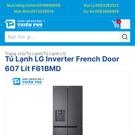
Mua Hàng Online:
0918969699
Đại Lý:
0983262323
Ninh Bình:
0912339019
Dự Án:
0983666996
0
Trang chủ
/
Tủ Lạnh
/
Tủ Lạnh LG
Tủ Lạnh LG Inverter French Door
607 Lít F61BMD