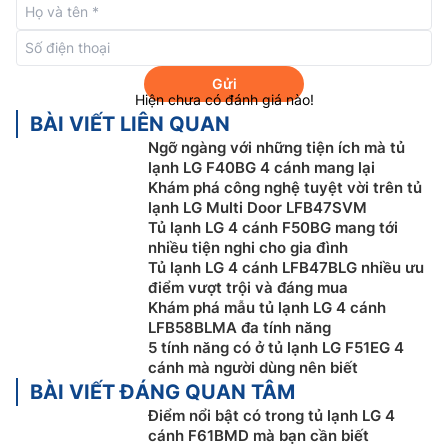
Gửi
Hiện chưa có đánh giá nào!
BÀI VIẾT LIÊN QUAN
Ngỡ ngàng với những tiện ích mà tủ
lạnh LG F40BG 4 cánh mang lại
Ngăn đông mềm Fresh Converter+™ tiết
Khám phá công nghệ tuyệt vời trên tủ
lạnh LG Multi Door LFB47SVM
kiệm thời gian rã đông
Tủ lạnh LG 4 cánh F50BG mang tới
nhiều tiện nghi cho gia đình
Thấu hiểu từng loại thực phẩm cần một nhiệt độ bảo
Tủ lạnh LG 4 cánh LFB47BLG nhiều ưu
quản lý tưởng khác nhau, ngăn đông mềm Fresh
điểm vượt trội và đáng mua
Converter+™ trên
tủ lạnh LG inverter
F61BMD cung
Khám phá mẫu tủ lạnh LG 4 cánh
cấp khả năng thiết lập nhiệt độ cho từng loại thực
LFB58BLMA đa tính năng
phẩm chuyên biệt như thịt, cá, rau củ lần lượt là -3, 0,
5 tính năng có ở tủ lạnh LG F51EG 4
cánh mà người dùng nên biết
3 độ C. Nhờ được làm lạnh hoàn hảo, mọi nguyên liệu
BÀI VIẾT ĐÁNG QUAN TÂM
luôn giữ được độ tươi tối đa. Thay đổi cài đặt nhiệt độ
Điểm nổi bật có trong tủ lạnh LG 4
dễ dàng bằng cách nhấn nút chọn chế độ trên bảng
cánh F61BMD mà bạn cần biết
điều khiển.