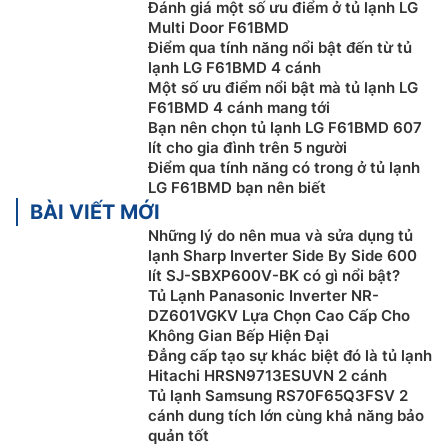
Đánh giá một số ưu điểm ở tủ lạnh LG
Multi Door F61BMD
Điểm qua tính năng nổi bật đến từ tủ
lạnh LG F61BMD 4 cánh
Một số ưu điểm nổi bật mà tủ lạnh LG
F61BMD 4 cánh mang tới
Bạn nên chọn tủ lạnh LG F61BMD 607
lít cho gia đình trên 5 người
Điểm qua tính năng có trong ở tủ lạnh
LG F61BMD bạn nên biết
BÀI VIẾT MỚI
Những lý do nên mua và sửa dụng tủ
lạnh Sharp Inverter Side By Side 600
Linear Cooling™ bảo quản thực phẩm tươi
lít SJ-SBXP600V-BK có gì nổi bật?
Tủ Lạnh Panasonic Inverter NR-
đến 7 ngày
DZ601VGKV Lựa Chọn Cao Cấp Cho
Không Gian Bếp Hiện Đại
Công nghệ LinearCooling mang đến bước tiến mới
Đẳng cấp tạo sự khác biệt đó là tủ lạnh
trong việc bảo quản thực phẩm với khả năng kiểm
Hitachi HRSN9713ESUVN 2 cánh
soát nhiệt độ chính xác, duy trì mức dao động nhiệt
Tủ lạnh Samsung RS70F65Q3FSV 2
độ trong khoảng ±0.5 độ C, nhờ đó, giữ lại hương vị
cánh dung tích lớn cùng khả năng bảo
quản tốt
tươi ngon lên đến 7 ngày cho thực phẩm của bạn. Với