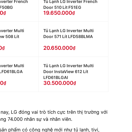
nverter French
Tủ Lạnh LG Inverter French
 F50BG
Door 510 Lít F51EG
00
19.650.000
verter Multi
Tủ Lạnh LG Inverter Multi
ew 508 Lít
Door 571 Lít LFD58BLMA
0
20.650.000
verter Multi
Tủ Lạnh LG Inverter Multi
t LFD61BLGA
Door InstaView 612 Lít
LFD61BLGAI
00
30.500.000
ay, LG đóng vai trò tích cực trên thị trường với
ảng 74.000 nhân sự và nhân viên.
ản phẩm có công nghệ mới như tủ lạnh, tivi,