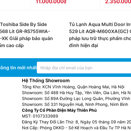
11.000.000
2.350.00
ít có kiểu dáng 2 cánh side by side phù hợp cho gia đình tr
Toshiba Side By Side
Tủ Lạnh Aqua Multi Door In
 dòng tủ theo số cánh như:
Tủ lạnh LG 2 cánh
, 4 cánh đáp 
 568 Lít GR-RS755WIA-
529 Lít AQR-M600XA(GC) G
ết kế ngăn đá trên và ngăn mát dưới. Không những vậy ở mộ
-XK Giải pháp bảo quản
pháp lưu trữ thực phẩm cho
ời quá nhiều khi sử dụng.
ẩm cao cấp
đình hiện đại
i thượng, gây ấn tượng mạnh trước người dùng, giúp căn p
ông tin mới nhất
t trội và đảm bảo giá trị dinh dưỡng cao.
Hệ Thống Showroom
p thực phẩm được bảo quản tối ưu hơn
Tổng Kho: KCN Vĩnh Hoàng, Quận Hoàng Mai, Hà Nội
Showroom: Số 488 Hà Huy Tập, Yên Viên, Gia Lâm, Hà N
n người Việt.
Showroom: Số 89A Đường Lạc Long Quân, Phường Vĩnh 
ng ổn định và bền bỉ nhờ ứng dụng công nghệ Smart invert
Showroom: Số 331 Nguyễn Huệ, Ninh Phong, Ninh Bình
Công Ty Cổ Phần Điện Máy Thiên Phú
khuẩn và ẩm mốc nhờ công nghệ kháng khuẩn khử mùi hiện đạ
MST: 0107333989
Đăng Ký Thay Đổi Lần Thứ: 8, Ngày 05 tháng 09 năm 2
nh
Nơi Cấp: Phòng DKKD - Sở Kế Hoạch và Đầu Tư TP Hà N