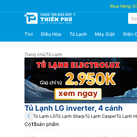
Mua Hàng Onl
Tivi
Điều Hòa
Tủ Lạnh
Máy Giặt
Điện 
Trang chủ
/
Tủ Lạnh
Tủ Lạnh LG inverter, 4 cánh
Tủ Lạnh LG
Tủ Lạnh Sharp
Tủ Lạnh Casper
Tủ Lạnh Hi
Có
15
sản phẩm