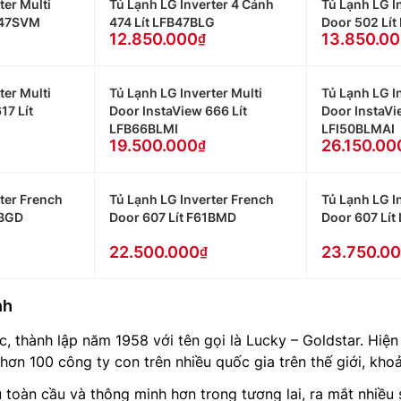
ter Multi
Tủ Lạnh LG Inverter 4 Cánh
Tủ Lạnh LG I
B47SVM
474 Lít LFB47BLG
Door 502 Lít
12.850.000
13.850.0
ter Multi
Tủ Lạnh LG Inverter Multi
Tủ Lạnh LG In
17 Lít
Door InstaView 666 Lít
Door InstaVi
LFB66BLMI
LFI50BLMAI
19.500.000
26.150.00
ter French
Tủ Lạnh LG Inverter French
Tủ Lạnh LG In
8BGD
Door 607 Lít F61BMD
Door 607 Lí
22.500.000
23.750.0
nh
 thành lập năm 1958 với tên gọi là Lucky – Goldstar. Hiện n
ơn 100 công ty con trên nhiều quốc gia trên thế giới, kho
toàn cầu và thông minh hơn trong tương lai, ra mắt nhiều s