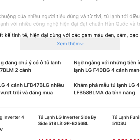
uộng của nhiều người tiêu dùng và từ tivi, tủ lạnh tới đi
ạnh với nhiều công nghệ hiện đại đạt chuẩn Hàn Quốc và trở
 kế tinh tế, hiện đại cùng với các gam màu đen, xám, bạc 
hút mạnh mẽ. Đặc biệt ở một số sản phẩm còn có cửa phụ I
Xem thêm
ên cửa. Giảm hơi lạnh thất thoát đáng kể khi không phải mở
 cánh
g đáng chú ý có ở tủ lạnh
Ngỡ ngàng với những tiện í
7BLM 2 cánh
lạnh LG F40BG 4 cánh mang
h LG Side By Side
, Tủ lạnh French Door, Tủ lạnh ngăn đá dướ
ột trong những tiêu chí hàng đầu được người tiêu dùng qua
 LG 4 cánh LFB47BLG nhiều
Khám phá mẫu tủ lạnh LG 4
lít
vượt trội và đáng mua
được thiết kế dạng 2 cánh phù hợp với gia đình có ít th
LFB58BLMA đa tính năng
 lít
có thiết kế 2 cánh ngăn đá trên thích hợp sử dụng cho
 Inverter 4
Tủ Lạnh LG Inverter Side By
Tủ Lạnh Funik
Side 519 Lít GR-B256BL
51DSU
 lít
V
có đa dạng kiểu dáng từ 2 cánh, 4 cánh, side by side ph
ian dài.