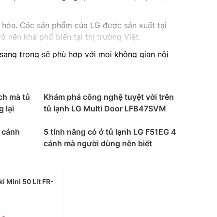
ều hòa. Các sản phẩm của LG được sản xuất tại
 nên khá phổ biến tại thị trường Việt.
sang trọng sẽ phù hợp với mọi không gian nội
nstaView Door in Door giúp bạn quan sát thực
 cửa quá nhiều.
ch mà tủ
Khám phá công nghệ tuyệt vời trên
 lại
tủ lạnh LG Multi Door LFB47SVM
i, hay phổ biến hơn cả là tủ lạnh ngăn đá trên.
n tâm.
 cánh
5 tính năng có ở tủ lạnh LG F51EG 4
ành viên từ 2 – 3 người hoặc nhu cầu bảo quản
cánh mà người dùng nên biết
 gia đình có nhu cầu bảo quản thực phẩm cơ
i Mini 50 Lít FR-
ù hợp cho gia đình 4 thành viên trở lên, nhu cầu