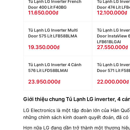
Tủ Lạnh LG Inverter French
Tủ Lạnh LG Inver
Door 400 Lít F40BG
Door 474 Lít LF
11.650.000
12.100.000
Tủ Lạnh LG Inverter Multi
Tủ Lạnh LG Inver
Door 575 Lít LFB58BLMA
Door InstaView 6
LFB61BLGAI
19.350.000
27.550.000
Tủ Lạnh LG Inverter 4 Cánh
Tủ Lạnh LG Inver
576 Lít LFD58BLMAI
Door 571 Lít F5
23.950.000
22.000.000
Giới thiệu chung Tủ Lạnh LG inverter, 4 cá
LG Electronics là một tập đoàn lớn của Hàn Quốc,
những chính sách kinh doanh quyết đoán, đã có h
Hơn nữa LG đang dần trở thành một thương hiệu 