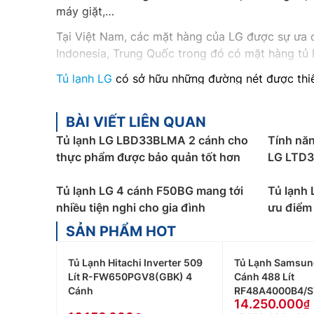
máy giặt,…
Tại Việt Nam, các mặt hàng của LG được sự ưa ch
Indonesia, Trung Quốc trong đó có mặt hàng tủ l
Tủ lạnh LG
có sở hữu những đường nét được thiết
thất và giúp căn phòng của bạn trở nên có sức 
phẩm bên trong khi chỉ cần gõ hai lần liên tục l
BÀI VIẾT LIÊN QUAN
Phân loại sản phẩm Tủ Lạnh LG inverter, 4
Tủ lạnh LG LBD33BLMA 2 cánh cho
Tính năn
thực phẩm được bảo quản tốt hơn
LG LTD3
LG cũng được phân chia đầy đủ với dùng
tủ lạn
Bên cạnh đó dung tích phù hợp với nhu cầu là m
Tủ lạnh LG 4 cánh F50BG mang tới
Tủ lạnh
Tủ lạnh LG 150 – 300 lít:
nhiều tiện nghi cho gia đình
Với
tủ lạnh LG 150-300 
ưu điểm 
và lưu trữ thực phẩm ít.
SẢN PHẨM HOT
Tủ lạnh LG 300 – 400 lít:
Với
tủ lạnh LG 300-400
Tủ Lạnh Hitachi Inverter 509
Tủ Lạnh Samsung
bản, sử dụng tốt cho nhà từ 3 – 4 thành viên.
Lít R-FW650PGV8(GBK) 4
Cánh 488 Lít
Tủ lạnh LG 400 – 550 lít:
Cánh
Với
tủ lạnh LG 400-550
RF48A4000B4/S
14.250.000
bảo quản và lưu trữ nhiều thực phẩm trong thời g