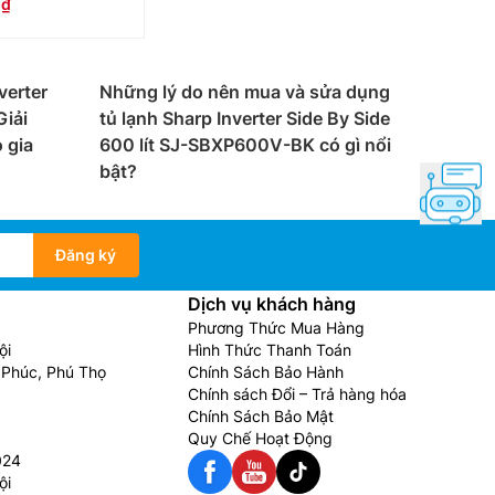
0
ên 5 thành viên trở lên, nhu cầu bảo quản và lưu
verter
Những lý do nên mua và sửa dụng
ứng mọi nhu cầu của khách hàng. Tuy nhiên phổ
iải
tủ lạnh Sharp Inverter Side By Side
t số sản phẩm còn được thiết kế ngăn mát trên
 gia
600 lít SJ-SBXP600V-BK có gì nổi
bật?
hòng nổi bật hơn.
Đăng ký
Dịch vụ khách hàng
Phương Thức Mua Hàng
ội
Hình Thức Thanh Toán
Phúc, Phú Thọ
Chính Sách Bảo Hành
er.
Chính sách Đổi – Trả hàng hóa
Chính Sách Bảo Mật
i.
Quy Chế Hoạt Động
024
ội