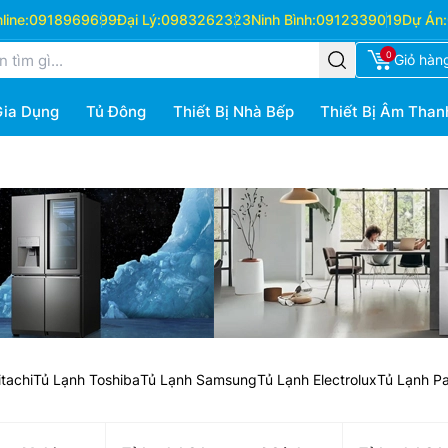
ine:
0918969699
Đại Lý:
0983262323
Ninh Bình:
0912339019
Dự Án:
0
Giỏ hàn
Gia Dụng
Tủ Đông
Thiết Bị Nhà Bếp
Thiết Bị Âm Than
tachi
Tủ Lạnh Toshiba
Tủ Lạnh Samsung
Tủ Lạnh Electrolux
Tủ Lạnh P