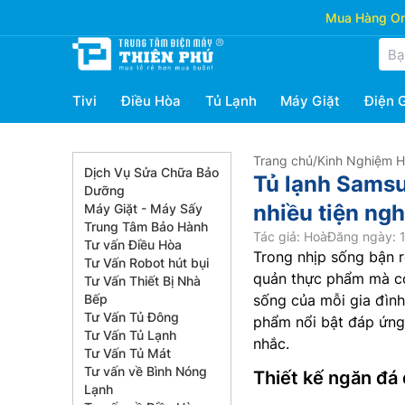
Mua Hàng Onl
Tivi
Điều Hòa
Tủ Lạnh
Máy Giặt
Điện 
Trang chủ
/
Kinh Nghiệm 
Dịch Vụ Sửa Chữa Bảo
Tủ lạnh Sams
Dưỡng
nhiều tiện ngh
Máy Giặt - Máy Sấy
Trung Tâm Bảo Hành
Tác giả: Hoà
Đăng ngày: 1
Tư vấn Điều Hòa
Trong nhịp sống bận r
Tư Vấn Robot hút bụi
quản thực phẩm mà cò
Tư Vấn Thiết Bị Nhà
Bếp
sống của mỗi gia đìn
Tư Vấn Tủ Đông
phẩm nổi bật đáp ứng 
Tư Vấn Tủ Lạnh
nhắc.
Tư Vấn Tủ Mát
Tư vấn về Bình Nóng
Thiết kế ngăn đá 
Lạnh