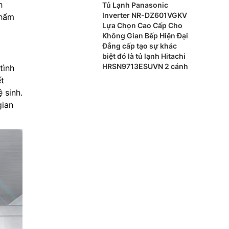
h
BK có gì nổi bật?
Tủ Lạnh Panasonic
Inverter NR-DZ601VGKV
phẩm
Lựa Chọn Cao Cấp Cho
Không Gian Bếp Hiện Đại
Đẳng cấp tạo sự khác
biệt đó là tủ lạnh Hitachi
HRSN9713ESUVN 2 cánh
tình
ết
 sinh.
gian