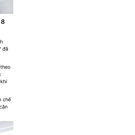
 8
nh
 đã
 theo
c
khi
n chế
 căn