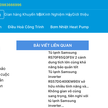
0983666996
Gian hàng Khuyến Mãi
Kinh Nghiệm Hay
Giới thiệu
g
h
Điều Hoà Công Trình
Bơm Nhiệt Heat Pump
BÀI VIẾT LIÊN QUAN
i
Tủ lạnh Samsung
RS70F65Q3FSV 2 cánh
dung tích lớn cùng khả
năng bảo quản tốt
bảo
Tủ lạnh Samsung
 cuộc
inverter
ản
RS57DG400EM9SV sở
ân
hữu nhiều tính năng và
đáng lựa chọn
Không gian vô cùng
sang trọng, tiên nghi với
tủ lạnh Samsung
inverter