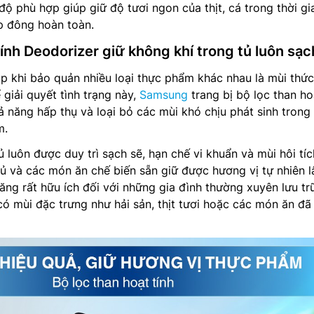
độ phù hợp giúp giữ độ tươi ngon của thịt, cá trong thời gi
 đông hoàn toàn.
tính Deodorizer giữ không khí trong tủ luôn sạc
 khi bảo quản nhiều loại thực phẩm khác nhau là mùi thức
 giải quyết tình trạng này,
Samsung
trang bị bộ lọc than ho
ả năng hấp thụ và loại bỏ các mùi khó chịu phát sinh trong
m.
 luôn được duy trì sạch sẽ, hạn chế vi khuẩn và mùi hôi tíc
 củ và các món ăn chế biến sẵn giữ được hương vị tự nhiên l
năng rất hữu ích đối với những gia đình thường xuyên lưu tr
có mùi đặc trưng như hải sản, thịt tươi hoặc các món ăn đã