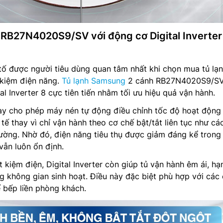
RB27N4020S9/SV với động cơ Digital Inverter
tố được người tiêu dùng quan tâm nhất khi chọn mua tủ lạ
t kiệm điện năng.
Tủ lạnh Samsung
2 cánh RB27N4020S9/SV
al Inverter 8 cực tiên tiến nhằm tối ưu hiệu quả vận hành.
ày cho phép máy nén tự động điều chỉnh tốc độ hoạt động
tế thay vì chỉ vận hành theo cơ chế bật/tắt liên tục như cá
ường. Nhờ đó, điện năng tiêu thụ được giảm đáng kể trong 
vẫn luôn ổn định.
 kiệm điện, Digital Inverter còn giúp tủ vận hành êm ái, hạ
ng không gian sinh hoạt. Điều này đặc biệt phù hợp với các
ế bếp liền phòng khách.