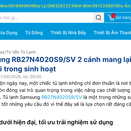
ine:
0918969699
Đại Lý:
0983262323
Ninh Bình:
0912339019
Dự Án:
0
Giỏ hàn
Gia Dụng
Tủ Đông
Thiết Bị Nhà Bếp
Thiết Bị Âm Than
Hay
/
Tư Vấn Tủ Lạnh
ung RB27N4020S9/SV 2 cánh mang lạ
i trong sinh hoạt
7/06/2026, lúc 00:00
ộn ngày nay, một chiếc tủ lạnh không chỉ đơn thuần là nơi 
n đóng vai trò quan trọng trong việc nâng cao chất lượng
h. Tủ lạnh Samsung
RB27N4020S9/SV
là một trong những s
tốt những yêu cầu đó vì thế đây sẽ là lựa chọn rất đáng c
dưới hiện đại, tối ưu trải nghiệm sử dụng