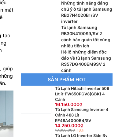
iểu
RB27N4020S9/SV
Những tính năng đáng
chú ý ở tủ lạnh Samsung
ăn mát
RB27N4020B1/SV
ễ
inverter
Tủ lạnh Samsung
RB30N4190S9/SV 2
g tạo
cánh bảo quản tốt cùng
ong
nhiều tiện ích
m
Hé lộ những điểm độc
đáo về tủ lạnh Samsung
RS57DG400EM9SV 2
, giúp
cánh
 những
SẢN PHẨM HOT
ẵn.
Tủ Lạnh Hitachi Inverter 509
Lít R-FW650PGV8(GBK) 4
Cánh
16.150.000
Tủ Lạnh Samsung Inverter 4
Cánh 488 Lít
RF48A4000B4/SV
14.250.000
17.350.000
-18%
Tủ Lạnh LG Inverter Side By