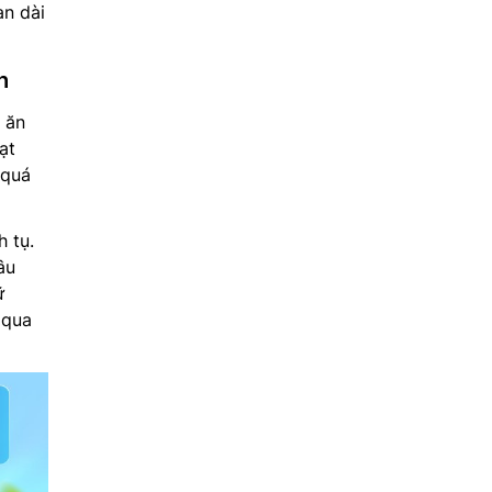
an dài
h
 ăn
ạt
 quá
h tụ.
âu
ữ
 qua