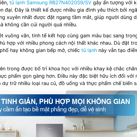
tiên,
tủ lạnh Samsung RB27N4020S9/SV
gây ấn tượng với k
n đại. Đây là thiết kế được nhiều gia đình yêu thích bởi ng
ng xuyên nhất được đặt ngang tầm mắt, giúp người dùng d
à không cần cúi người quá nhiều.
t vuông vắn, tinh tế kết hợp cùng gam màu bạc sang trọn
phù hợp với nhiều phong cách nội thất khác nhau. Dù đặt tr
 phố hay không gian bếp mở, chiếc
tủ lạnh
này vẫn tạo điể
.
ên trong được bố trí khoa học với nhiều khay kệ chắc chắn
hực phẩm gọn gàng hơn. Điều này đặc biệt hữu ích đối với
 dự trữ nhiều loại rau củ, đồ uống và thực phẩm chế biến s