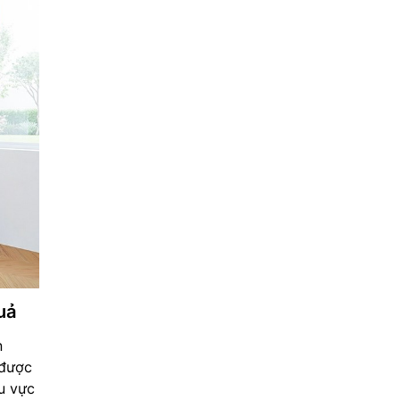
uả
n
được
u vực