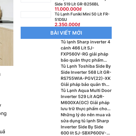
Side 519 Lít GR-B256BL
11.000.000
Tủ Lạnh Funiki Mini 50 Lít FR-
51DSU
2.350.000
BÀI VIẾT MỚI
Tủ lạnh Sharp inverter 4
cánh 466 Lít SJ-
FXP560V-RG giải pháp
bảo quản thực phẩm
hiện đại cho gia đình
Tủ Lạnh Toshiba Side By
Side Inverter 568 Lít GR-
m
RS755WIA-PGV(22)-XK
Giải pháp bảo quản thực
phẩm cao cấp
Tủ Lạnh Aqua Multi Door
Inverter 529 Lít AQR-
M600XA(GC) Giải pháp
V
lưu trữ thực phẩm cho
ồng
gia đình hiện đại
Những lý do nên mua và
sửa dụng tủ lạnh Sharp
Inverter Side By Side
quả
600 lít SJ-SBXP600V-